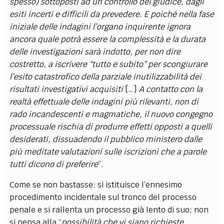
spesso) sottoposti ad un controllo del giudice, dagli
esiti incerti e difficili da prevedere. E poiché nella fase
iniziale delle indagini l’organo inquirente ignora
ancora quale potrà essere la complessità e la durata
delle investigazioni sarà indotto, per non dire
costretto, a iscrivere “tutto e subito” per scongiurare
l’esito catastrofico della parziale inutilizzabilità dei
risultati investigativi acquisiti
[…]
A contatto con la
realtà effettuale delle indagini più rilevanti, non di
rado incandescenti e magmatiche, il nuovo congegno
processuale rischia di produrre effetti opposti a quelli
desiderati, dissuadendo il pubblico ministero dalle
più meditate valutazioni sulle iscrizioni che a parole
tutti dicono di preferire
”.
Come se non bastasse: si istituisce l’ennesimo
procedimento incidentale sul tronco del processo
penale e si rallenta un processo già lento di suo; non
si pensa alla “
possibilità che vi siano richieste