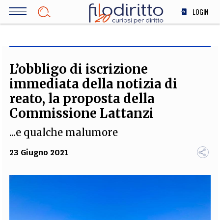
Salta
LOGIN
al
contenuto
DIRITTO
principale
ECONOMIA
SOCIETÀ
L’obbligo di iscrizione
MEDICINA
immediata della notizia di
SCIENZA
reato, la proposta della
STORIA E FILOSOFIA
Commissione Lattanzi
INNOVAZIONE
...e qualche malumore
ALTRO
23 Giugno 2021
TEAM
FILODIRITTO
REDAZIONE
COMITATO SCIENTIFICO
AUTORI
CURATORI
FOTOGRAFI
PARTNER
COLLABORA CON NOI