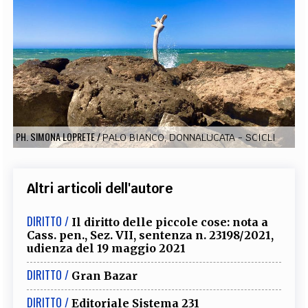
EXTRA
CODICI
RUBRICHE
LIBRI
PROCEEDINGS
PUBBLICITÀ
CONTATTI
SOCIAL MEDIA
PH. SIMONA LOPRETE
/
PALO BIANCO, DONNALUCATA - SCICLI
Altri articoli dell'autore
DIRITTO /
Il diritto delle piccole cose: nota a
Cass. pen., Sez. VII, sentenza n. 23198/2021,
udienza del 19 maggio 2021
DIRITTO /
Gran Bazar
DIRITTO /
Editoriale Sistema 231