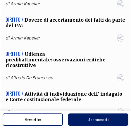
di
Armin Kapeller
DIRITTO /
Dovere di accertamento dei fatti da parte
del PM
di
Armin Kapeller
DIRITTO /
Udienza
predibattimentale: osservazioni critiche
ricostruttive
di
Alfredo De Francesco
DIRITTO /
Attività di individuazione dell’ indagato
e Corte costituzionale federale
di
Armin Kapeller
Newsletter
Abbonamenti
DIRITTO /
Il giudice per le indagini preliminari in