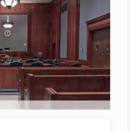
TEAM
AZIONE
COMITATO SCIENTIFICO
AUTORI
CURATORI
FOTOGRAFI
PARTNER
C
EXTRA
CODICI
RUBRICHE
LIBRI
PROCEEDINGS
PUBBLICITÀ
CONTATTI
SOCIAL MEDIA