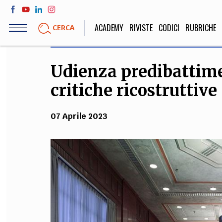
Salta
al
ACADEMY
RIVISTE
CODICI
RUBRICHE
CERCA
contenuto
principale
Udienza predibattime
LIFE STYLE
SOCIETÀ
critiche ricostruttive
Sport, Cucina, Viaggi,
Politica, Attua
Moda
Educazione, Lavor
07 Aprile 2023
STORIA E FILO
Scienze stori
umanistiche, Re