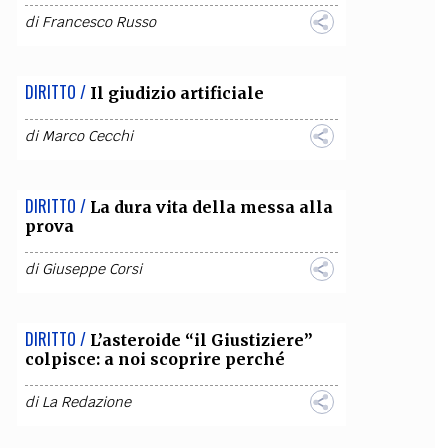
di
Francesco Russo
OLLABORA CON NOI
DIRITTO /
Il giudizio artificiale
di
Marco Cecchi
DIRITTO /
La dura vita della messa alla
prova
di
Giuseppe Corsi
DIRITTO /
L’asteroide “il Giustiziere”
colpisce: a noi scoprire perché
di
La Redazione