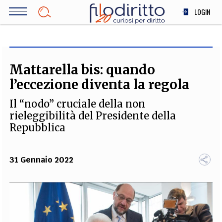
Salta
LOGIN
al
contenuto
DIRITTO
principale
ECONOMIA
SOCIETÀ
Mattarella bis: quando
MEDICINA
l’eccezione diventa la regola
SCIENZA
Il “nodo” cruciale della non
STORIA E FILOSOFIA
rieleggibilità del Presidente della
INNOVAZIONE
Repubblica
ALTRO
31 Gennaio 2022
TEAM
FILODIRITTO
REDAZIONE
COMITATO SCIENTIFICO
AUTORI
CURATORI
FOTOGRAFI
PARTNER
COLLABORA CON NOI