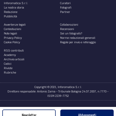
Inforomatica S.r.l.
Curatori
La nostra storia
Fotografi
Redazione
Partner
Pubblicità
Avvertenze legali
Collaborazioni
Contestazioni
Recensioni
Note legali
Sei un fotografo?
Privacy Policy
Norme redazionali generali
Cookie Policy
Regole per invio e referaggio
RSS contributi
Academy
Archivio articoli
Codici
Riviste
Rubriche
Copyright © 2021, Inforomatica S.r.l.
Direttore responsabile: Antonio Zama - Tribunale Bologna 24.07.2007, n.7770 -
ISSN 2239-7752
Credits
Newsletter
Abbonamenti