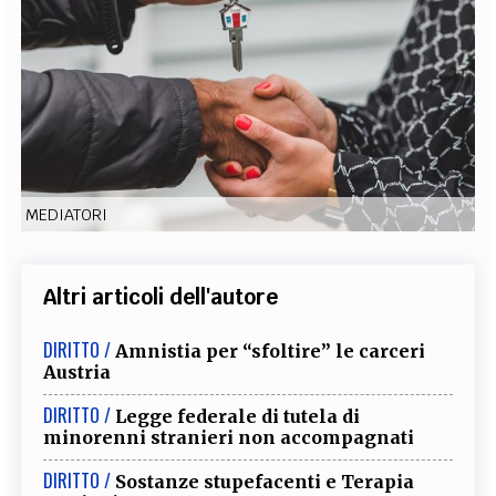
EXTRA
CODICI
RUBRICHE
LIBRI
PROCEEDINGS
PUBBLICITÀ
CONTATTI
SOCIAL MEDIA
MEDIATORI
Altri articoli dell'autore
DIRITTO /
Amnistia per “sfoltire” le carceri
Austria
DIRITTO /
Legge federale di tutela di
minorenni stranieri non accompagnati
DIRITTO /
Sostanze stupefacenti e Terapia