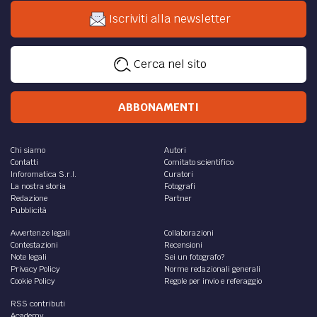
Iscriviti alla newsletter
Cerca nel sito
ABBONAMENTI
Chi siamo
Autori
Contatti
Comitato scientifico
Inforomatica S.r.l.
Curatori
La nostra storia
Fotografi
Redazione
Partner
Pubblicità
Avvertenze legali
Collaborazioni
Contestazioni
Recensioni
Note legali
Sei un fotografo?
Privacy Policy
Norme redazionali generali
Cookie Policy
Regole per invio e referaggio
RSS contributi
Academy