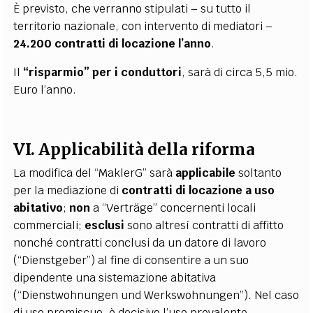
È previsto, che verranno stipulati – su tutto il
territorio nazionale, con intervento di mediatori –
24.200 contratti di locazione l’anno
.
Il
“risparmio” per i conduttori
, sarà di circa 5,5 mio.
Euro l’anno.
VI. Applicabilità della riforma
La modifica del “MaklerG” sarà
applicabile
soltanto
per la mediazione di
contratti di locazione a uso
abitativo
;
non
a “Verträge” concernenti locali
commerciali;
esclusi
sono altresí contratti di affitto
nonché contratti conclusi da un datore di lavoro
(“Dienstgeber”) al fine di consentire a un suo
dipendente una sistemazione abitativa
(“Dienstwohnungen und Werkswohnungen”). Nel caso
di uso promiscuo, è decisivo l’uso prevalente.