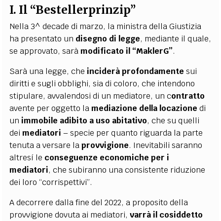
I. Il “Bestellerprinzip”
Nella 3^ decade di marzo, la ministra della Giustizia
ha presentato un
disegno di legge
, mediante il quale,
se approvato, sarà
modificato il “MaklerG”
.
Sarà una legge, che
inciderà profondamente
sui
diritti e sugli obblighi, sia di coloro, che intendono
stipulare, avvalendosi di un mediatore, un c
ontratto
avente per oggetto la
mediazione della locazione
di
un
immobile adibito a uso
abitativo
,
che su quelli
dei
mediatori
– specie per quanto riguarda la parte
tenuta a versare la
provvigione
. Inevitabili saranno
altresí le
conseguenze economiche per i
mediatori
, che subiranno una consistente riduzione
dei loro “corrispettivi”.
A decorrere dalla fine del 2022, a proposito della
provvigione dovuta ai mediatori,
varrà il cosiddetto