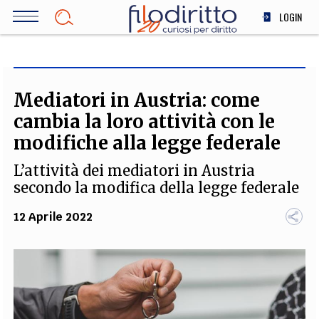
Salta
LOGIN
al
contenuto
DIRITTO
principale
ECONOMIA
SOCIETÀ
Mediatori in Austria: come
MEDICINA
cambia la loro attività con le
SCIENZA
modifiche alla legge federale
STORIA E FILOSOFIA
L’attività dei mediatori in Austria
INNOVAZIONE
secondo la modifica della legge federale
ALTRO
12 Aprile 2022
TEAM
FILODIRITTO
REDAZIONE
COMITATO SCIENTIFICO
AUTORI
CURATORI
FOTOGRAFI
PARTNER
COLLABORA CON NOI