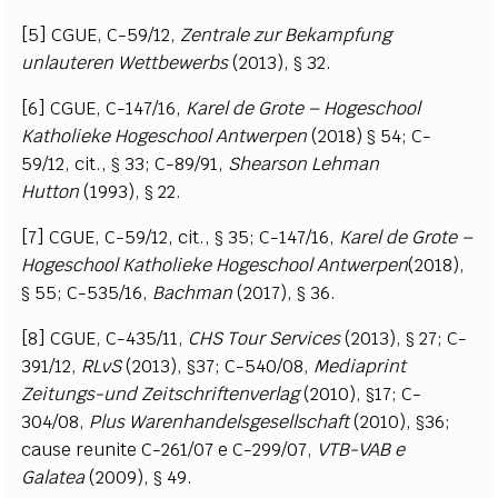
[5] CGUE, C-59/12,
Zentrale zur Bekampfung
unlauteren Wettbewerbs
(2013), § 32.
[6] CGUE, C-147/16,
Karel de Grote – Hogeschool
Katholieke Hogeschool Antwerpen
(2018) § 54; C-
59/12, cit., § 33; C-89/91,
Shearson Lehman
Hutton
(1993), § 22.
[7] CGUE, C-59/12, cit., § 35; C-147/16,
Karel de Grote –
Hogeschool Katholieke Hogeschool Antwerpen
(2018),
§ 55; C-535/16,
Bachman
(2017), § 36.
[8] CGUE, C-435/11,
CHS Tour Services
(2013), § 27; C-
391/12,
RLvS
(2013), §37; C-540/08,
Mediaprint
Zeitungs-und Zeitschriftenverlag
(2010), §17; C-
304/08,
Plus Warenhandelsgesellschaft
(2010), §36;
cause reunite C-261/07 e C-299/07,
VTB-VAB e
Galatea
(2009), § 49.