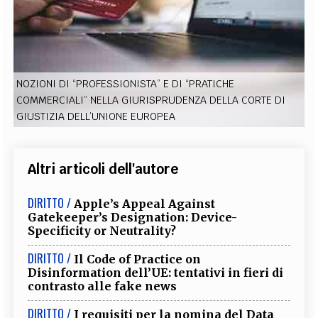
EXTRA
CODICI
RUBRICHE
LIBRI
PROCEEDINGS
PUBBLICITÀ
CONTATTI
SOCIAL MEDIA
NOZIONI DI “PROFESSIONISTA” E DI “PRATICHE
COMMERCIALI” NELLA GIURISPRUDENZA DELLA CORTE DI
GIUSTIZIA DELL’UNIONE EUROPEA
Altri articoli dell'autore
DIRITTO /
Apple’s Appeal Against
Gatekeeper’s Designation: Device-
Specificity or Neutrality?
DIRITTO /
Il Code of Practice on
Disinformation dell’UE: tentativi in fieri di
contrasto alle fake news
DIRITTO /
I requisiti per la nomina del Data