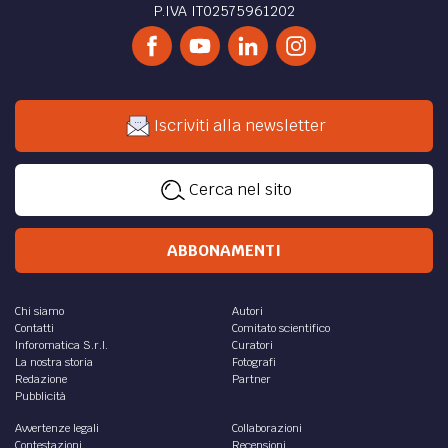
P.IVA IT02575961202
Iscriviti alla newsletter
Cerca nel sito
ABBONAMENTI
Chi siamo
Autori
Contatti
Comitato scientifico
Inforomatica S.r.l.
Curatori
La nostra storia
Fotografi
Redazione
Partner
Pubblicità
Avvertenze legali
Collaborazioni
Contestazioni
Recensioni