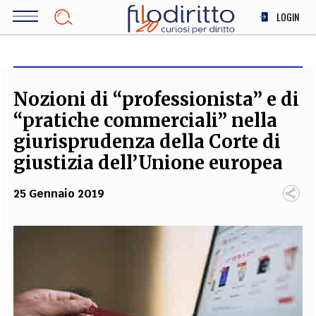
Salta
LOGIN
al
contenuto
DIRITTO
principale
ECONOMIA
SOCIETÀ
Nozioni di “professionista” e di
MEDICINA
“pratiche commerciali” nella
SCIENZA
giurisprudenza della Corte di
STORIA E FILOSOFIA
giustizia dell’Unione europea
INNOVAZIONE
25 Gennaio 2019
ALTRO
TEAM
FILODIRITTO
REDAZIONE
COMITATO SCIENTIFICO
AUTORI
CURATORI
FOTOGRAFI
PARTNER
COLLABORA CON NOI