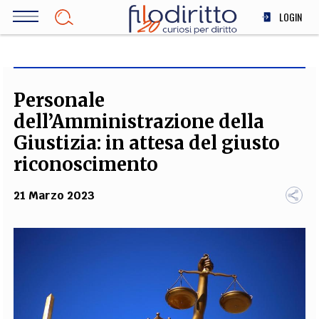
Salta
LOGIN
al
contenuto
DIRITTO
principale
ECONOMIA
SOCIETÀ
Personale
MEDICINA
dell’Amministrazione della
SCIENZA
Giustizia: in attesa del giusto
STORIA E FILOSOFIA
riconoscimento
INNOVAZIONE
21 Marzo 2023
ALTRO
TEAM
FILODIRITTO
REDAZIONE
COMITATO SCIENTIFICO
AUTORI
CURATORI
FOTOGRAFI
PARTNER
COLLABORA CON NOI