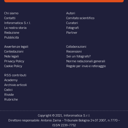
Chi siamo
Autori
Contatti
Comitato scientifico
Inforomatica S.r.l.
Curatori
La nostra storia
Fotografi
Redazione
Partner
Pubblicità
Avvertenze legali
Collaborazioni
Contestazioni
Recensioni
Note legali
Sei un fotografo?
Privacy Policy
Norme redazionali generali
Cookie Policy
Regole per invio e referaggio
RSS contributi
Academy
Archivio articoli
Codici
Riviste
Rubriche
Copyright © 2021, Inforomatica S.r.l.
Direttore responsabile: Antonio Zama - Tribunale Bologna 24.07.2007, n.7770 -
ISSN 2239-7752