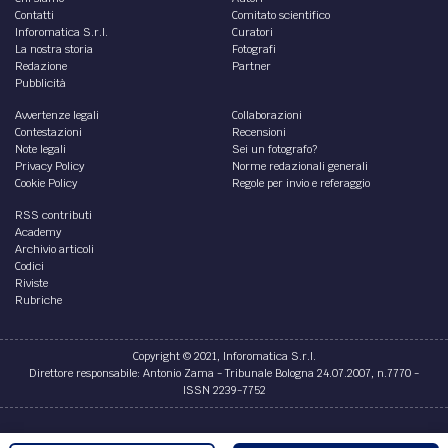
Contatti
Comitato scientifico
Inforomatica S.r.l.
Curatori
La nostra storia
Fotografi
Redazione
Partner
Pubblicità
Avvertenze legali
Collaborazioni
Contestazioni
Recensioni
Note legali
Sei un fotografo?
Privacy Policy
Norme redazionali generali
Cookie Policy
Regole per invio e referaggio
RSS contributi
Academy
Archivio articoli
Codici
Riviste
Rubriche
Copyright © 2021, Inforomatica S.r.l.
Direttore responsabile: Antonio Zama - Tribunale Bologna 24.07.2007, n.7770 -
ISSN 2239-7752
Credits