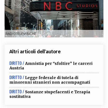
EXTRA
CODICI
RUBRICHE
LIBRI
PROCEEDINGS
PUBBLICITÀ
CONTATTI
SOCIAL MEDIA
RADIOTELEVISIONE
Altri articoli dell'autore
DIRITTO /
Amnistia per “sfoltire” le carceri
Austria
DIRITTO /
Legge federale di tutela di
minorenni stranieri non accompagnati
DIRITTO /
Sostanze stupefacenti e Terapia
sostitutiva