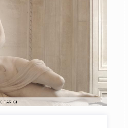
TEAM
AZIONE
COMITATO SCIENTIFICO
AUTORI
CURATORI
FOTOGRAFI
PARTNER
C
EXTRA
CODICI
RUBRICHE
LIBRI
PROCEEDINGS
PUBBLICITÀ
CONTATTI
SOCIAL MEDIA
E PARIGI