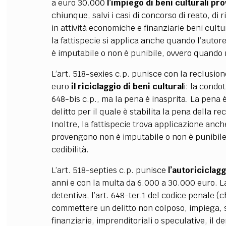
a euro 30.000
l’impiego di beni culturali pro
chiunque, salvi i casi di concorso di reato, di 
in attività economiche e finanziarie beni cultu
la fattispecie si applica anche quando l’autore
è imputabile o non è punibile, ovvero quando 
L’art. 518-sexies c.p. punisce con la reclusio
euro
il riciclaggio di beni cultural
i: la condot
648-bis c.p., ma la pena è inasprita. La pena 
delitto per il quale è stabilita la pena della 
Inoltre, la fattispecie trova applicazione anche
provengono non è imputabile o non è punibil
cedibilità.
L’art. 518-septies c.p. punisce
l’autoriciclagg
anni e con la multa da 6.000 a 30.000 euro. 
detentiva, l’art. 648-ter.1 del codice penale
commettere un delitto non colposo, impiega, so
finanziarie, imprenditoriali o speculative, il de