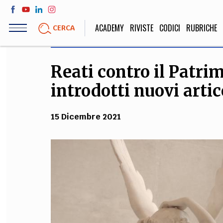
Salta
al
ACADEMY
RIVISTE
CODICI
RUBRICHE
CERCA
contenuto
principale
Reati contro il Patri
LIFE STYLE
SOCIETÀ
introdotti nuovi artic
Sport, Cucina, Viaggi,
Politica, Attua
Moda
Educazione, Lavor
15 Dicembre 2021
STORIA E FILO
Scienze stori
umanistiche, Re