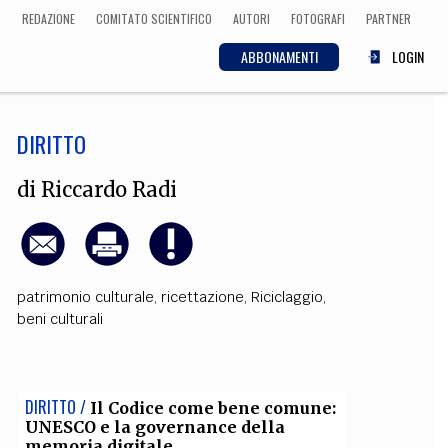
REDAZIONE
COMITATO SCIENTIFICO
AUTORI
FOTOGRAFI
PARTNER
ABBONAMENTI
LOGIN
DIRITTO
SCIENZA
ECONOMIA
Matematica, Fisica,
di
Riccardo Radi
Biologia, Cifrematica,
Medicina
patrimonio culturale
,
ricettazione
,
Riciclaggio
,
CULTURA
beni culturali
 Cinema, Musica,
Letteratura
DIRITTO /
Il Codice come bene comune:
UNESCO e la governance della
memoria digitale