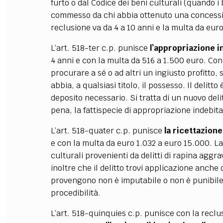
furto o dal Codice dei beni culturali (quando i 
commesso da chi abbia ottenuto una concession
reclusione va da 4 a 10 anni e la multa da eur
L’art. 518-ter c.p. punisce
l’appropriazione in
4 anni e con la multa da 516 a 1.500 euro. Con
procurare a sé o ad altri un ingiusto profitto, 
abbia, a qualsiasi titolo, il possesso. Il delitto
deposito necessario. Si tratta di un nuovo del
pena, la fattispecie di appropriazione indebita 
L’art. 518-quater c.p. punisce
la ricettazione
e con la multa da euro 1.032 a euro 15.000. L
culturali provenienti da delitti di rapina aggr
inoltre che il delitto trovi applicazione anche 
provengono non è imputabile o non è punibil
procedibilità.
L’art. 518-quinquies c.p. punisce con la reclu