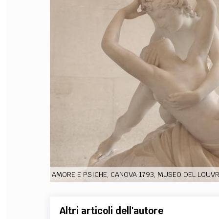
FILODIRITTO
RED
AMORE E PSICHE, CANOVA 1793, MUSEO DEL LOUVR
Altri articoli dell'autore