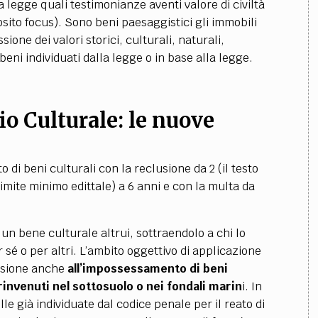
a legge quali testimonianze aventi valore di civiltà
osito focus). Sono beni paesaggistici gli immobili
ssione dei valori storici, culturali, naturali,
i beni individuati dalla legge o in base alla legge.
io Culturale
:
le nuove
to di beni culturali con la reclusione da 2 (il testo
mite minimo edittale) a 6 anni e con la multa da
n bene culturale altrui, sottraendolo a chi lo
er sé o per altri. L’ambito oggettivo di applicazione
issione anche
all’impossessamento di beni
rinvenuti nel sottosuolo o nei fondali marin
i. In
e già individuate dal codice penale per il reato di