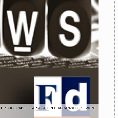
TEAM
AZIONE
COMITATO SCIENTIFICO
AUTORI
CURATORI
FOTOGRAFI
PARTNER
C
EXTRA
CODICI
RUBRICHE
LIBRI
PROCEEDINGS
PUBBLICITÀ
CONTATTI
SOCIAL MEDIA
 PREFIGURABILE L’ARRESTO IN FLAGRANZA SE SI VIENE