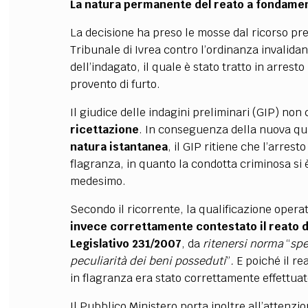
La natura permanente del reato a fondamen
La decisione ha preso le mosse dal ricorso pre
Tribunale di Ivrea contro l’ordinanza invalidan
dell’indagato, il quale è stato tratto in arres
provento di furto.
Il giudice delle indagini preliminari (GIP) non 
ricettazione
. In conseguenza della nuova qu
natura istantanea
, il GIP ritiene che l’arres
flagranza, in quanto la condotta criminosa si 
medesimo.
Secondo il ricorrente, la qualificazione oper
invece correttamente contestato il reato di
Legislativo 231/2007
, da
ritenersi norma
“
spe
peculiarità dei beni posseduti
”
.
E poiché il r
in flagranza era stato correttamente effettuat
Il Pubblico Ministero porta inoltre all’attenzi