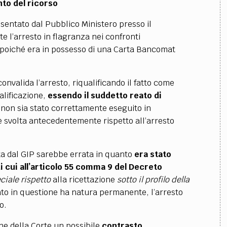
to del ricorso
sentato dal Pubblico Ministero presso il
te l’arresto in flagranza nei confronti
to poiché era in possesso di una Carta Bancomat
convalida l’arresto, riqualificando il fatto come
alificazione,
essendo il suddetto reato di
to non sia stato correttamente eseguito in
è svolta antecedentemente rispetto all’arresto
ata dal GIP sarebbe errata in quanto
era stato
 cui all’articolo 55 comma 9 del Decreto
ciale rispetto
alla ricettazione
sotto il profilo della
eato in questione ha natura permanente, l’arresto
o.
one della Corte un possibile
contrasto