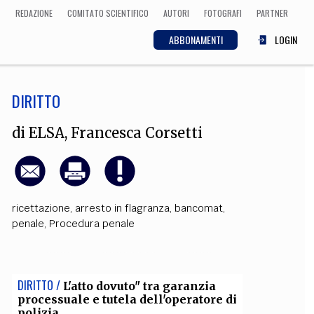
REDAZIONE
COMITATO SCIENTIFICO
AUTORI
FOTOGRAFI
PARTNER
ABBONAMENTI
LOGIN
DIRITTO
SCIENZA
ECONOMIA
Matematica, Fisica,
di
ELSA
,
Francesca Corsetti
Biologia, Cifrematica,
Medicina
ricettazione
,
arresto in flagranza
,
bancomat
,
CULTURA
penale
,
Procedura penale
 Cinema, Musica,
Letteratura
DIRITTO /
L'atto dovuto" tra garanzia
processuale e tutela dell'operatore di
polizia