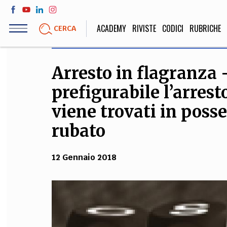
Salta
al
ACADEMY
RIVISTE
CODICI
RUBRICHE
CERCA
contenuto
principale
Arresto in flagranza 
LIFE STYLE
SOCIETÀ
prefigurabile l’arrest
Sport, Cucina, Viaggi,
Politica, Attua
Moda
Educazione, Lavor
viene trovati in pos
rubato
STORIA E FILO
12 Gennaio 2018
Scienze stori
umanistiche, Re