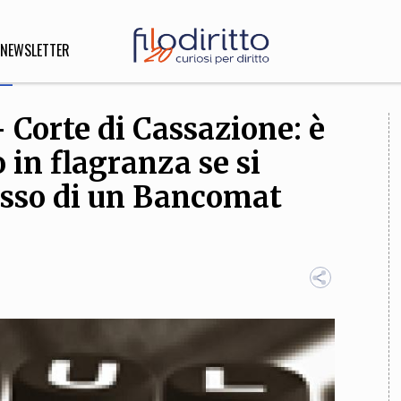
NEWSLETTER
- Corte di Cassazione: è
DIRITTO
o in flagranza se si
lità,
o, Esteri
sesso di un Bancomat
SOFIA
INNOVAZIONE
che,
Scienze informatiche,
Arte,
ligione
Architettura, Ingegneria