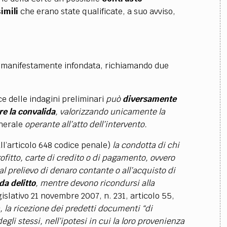
imili
che erano state qualificate, a suo avviso,
a manifestamente infondata, richiamando due
ce delle indagini preliminari
può
diversamente
re la convalida
, valorizzando unicamente la
nerale
operante all’atto dell’intervento.
all’articolo 648 codice penale)
la condotta di chi
profitto, carte di credito o di pagamento, ovvero
l prelievo di denaro contante o all’acquisto di
da delitto
, mentre devono ricondursi alla
gislativo 21 novembre 2007, n. 231, articolo 55,
 la ricezione dei predetti documenti “di
egli stessi, nell’ipotesi in cui la loro provenienza