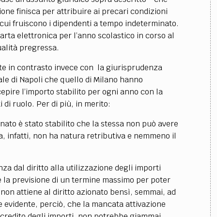
one finisca per attribuire ai precari condizioni
 cui fruiscono i dipendenti a tempo indeterminato.
rta elettronica per l’anno scolastico in corso al
ualità pregressa.
e in contrasto invece con la giurisprudenza
le di Napoli che quello di Milano hanno
rcepire l’importo stabilito per ogni anno con la
 di ruolo. Per di più, in merito:
onato è stato stabilito che la stessa non può avere
, infatti, non ha natura retributiva e nemmeno il
a dal diritto alla utilizzazione degli importi
he la previsione di un termine massimo per poter
a non attiene al diritto azionato bensì, semmai, ad
re evidente, perciò, che la mancata attivazione
credito degli importi, non potrebbe giammai