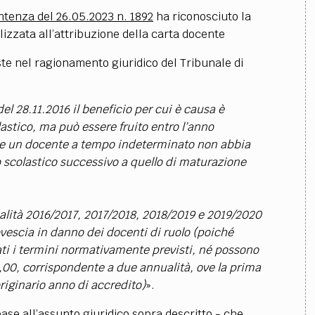
ntenza del 26.05.2023 n. 1892
ha riconosciuto la
lizzata all’attribuzione della carta docente
te nel ragionamento giuridico del Tribunale di
del 28.11.2016 il beneficio per cui è causa è
astico, ma può essere fruito entro l’anno
he un docente a tempo indeterminato non abbia
nno scolastico successivo a quello di maturazione
ualità 2016/2017, 2017/2018, 2018/2019 e 2019/2020
escia in danno dei docenti di ruolo (poiché
ati i termini normativamente previsti, né possono
0, corrispondente a due annualità, ove la prima
originario anno di accredito)
».
base all’assunto giuridico sopra descritto - che