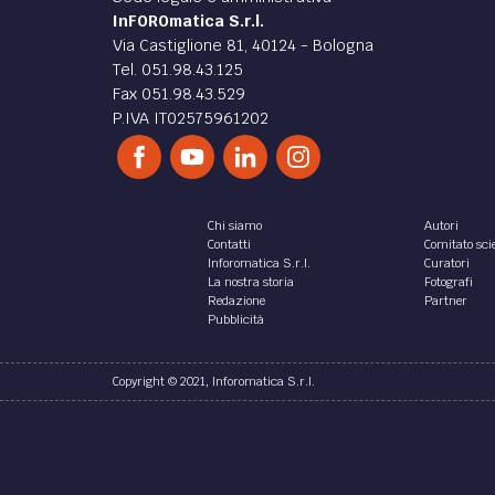
InFOROmatica S.r.l.
Via Castiglione 81, 40124 - Bologna
Tel. 051.98.43.125
Fax 051.98.43.529
P.IVA IT02575961202
Chi siamo
Autori
Contatti
Comitato scie
Inforomatica S.r.l.
Curatori
La nostra storia
Fotografi
Redazione
Partner
Pubblicità
Copyright © 2021, Inforomatica S.r.l.