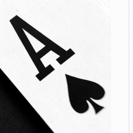
TEAM
AZIONE
COMITATO SCIENTIFICO
AUTORI
CURATORI
FOTOGRAFI
PARTNER
C
EXTRA
CODICI
RUBRICHE
LIBRI
PROCEEDINGS
PUBBLICITÀ
CONTATTI
SOCIAL MEDIA