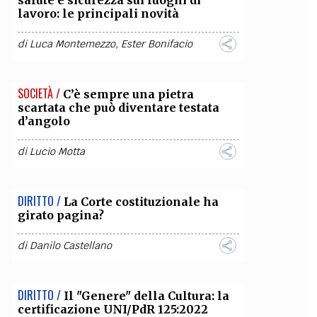
salute e sicurezza sui luoghi di
lavoro: le principali novità
di
Luca Montemezzo
,
Ester Bonifacio
SOCIETÀ /
C’è sempre una pietra
scartata che può diventare testata
d’angolo
di
Lucio Motta
DIRITTO /
La Corte costituzionale ha
girato pagina?
di
Danilo Castellano
DIRITTO /
Il "Genere" della Cultura: la
certificazione UNI/PdR 125:2022