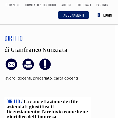
REDAZIONE
COMITATO SCIENTIFICO
AUTORI
FOTOGRAFI
PARTNER
ABBONAMENTI
LOGIN
DIRITTO
SCIENZA
ECONOMIA
Matematica, Fisica,
di
Gianfranco Nunziata
Biologia, Cifrematica,
Medicina
lavoro
,
docenti
,
precariato
,
carta docenti
CULTURA
 Cinema, Musica,
Letteratura
DIRITTO /
La cancellazione dei file
aziendali giustifica il
licenziamento: l’archivio come bene
giuridico dell’impresa