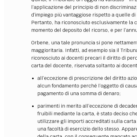
l’applicazione del principio di non discriminazi
d’impiego più vantaggiose rispetto a quelle di
Pertanto, ha riconosciuto esclusivamente la ca
momento del deposito del ricorso, e per l’ann
Orbene, una tale pronuncia si pone nettament
maggioritaria. Infatti, ad esempio sia il
Tribuna
riconosciuto ai docenti precari il diritto di pe
carta del docente, riservata soltanto ai docenti
all’eccezione di prescrizione del diritto azi
alcun fondamento perché l’oggetto di causa
pagamento di una somma di denaro;
parimenti in merito all’eccezione di decadenz
fruibili mediante la carta, è stato deciso c
utilizzare gli importi accreditati sulla cart
una facoltà di esercizio dello stesso. Appa
della carta, con il conseguente mancato ac