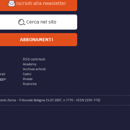
Iscriviti alla newsletter
Cerca nel sito
ABBONAMENTI
RSS contributi
Academy
Archivio articoli
rali
Codici
aggio
Riviste
Rubriche
ntonio Zama - Tribunale Bologna 24.07.2007, n.7770 - ISSN 2239-7752