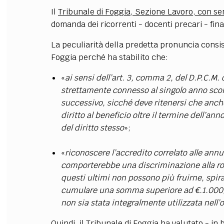
Il
Tribunale di Foggia, Sezione Lavoro, con se
domanda dei ricorrenti - docenti precari - fina
La peculiarità della predetta pronuncia consis
Foggia perché ha stabilito che:
«
ai sensi dell’art. 3, comma 2, del D.P.C.M. 
strettamente connesso al singolo anno scol
successivo, sicché deve ritenersi che anc
diritto al beneficio oltre il termine dell’a
del diritto stesso
»;
«
riconoscere l’accredito correlato alle ann
comporterebbe una discriminazione alla rov
questi ultimi non possono più fruirne, spir
cumulare una somma superiore ad €.1.000,0
non sia stata integralmente utilizzata nell’
Quindi, il Tribunale di Foggia ha valutato - in 