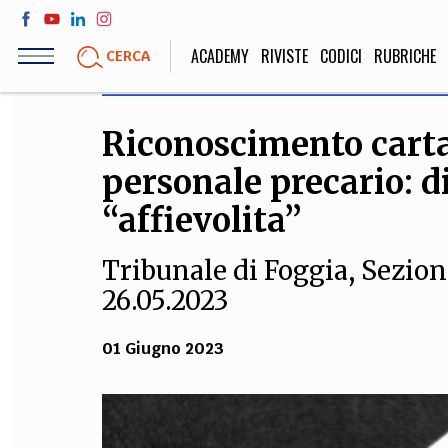
Salta
al
ACADEMY
RIVISTE
CODICI
RUBRICHE
CERCA
contenuto
principale
Riconoscimento carta 
LIFE STYLE
SOCIETÀ
personale precario: d
Sport, Cucina, Viaggi,
Politica, Attua
Moda
Educazione, Lavor
“affievolita”
Tribunale di Foggia, Sezion
26.05.2023
STORIA E FILO
Scienze stori
01 Giugno 2023
umanistiche, Re