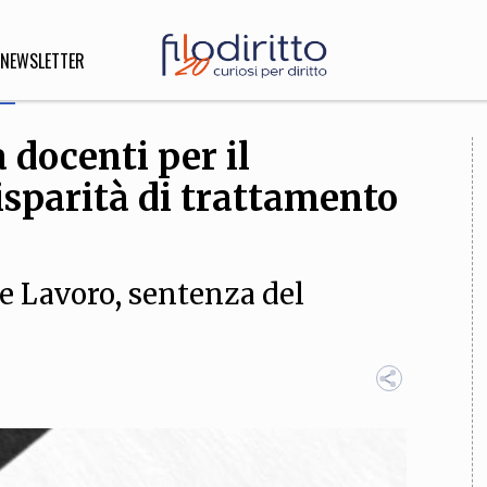
NEWSLETTER
docenti per il
DIRITTO
isparità di trattamento
lità,
o, Esteri
e Lavoro, sentenza del
SOFIA
INNOVAZIONE
che,
Scienze informatiche,
Arte,
ligione
Architettura, Ingegneria