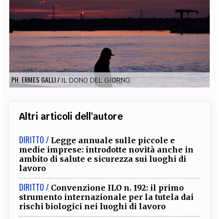
EXTRA
CODICI
RUBRICHE
LIBRI
PROCEEDINGS
PUBBLICITÀ
CONTATTI
SOCIAL MEDIA
PH. ERMES GALLI
/
IL DONO DEL GIORNO
Altri articoli dell'autore
DIRITTO /
Legge annuale sulle piccole e
medie imprese: introdotte novità anche in
ambito di salute e sicurezza sui luoghi di
lavoro
DIRITTO /
Convenzione ILO n. 192: il primo
strumento internazionale per la tutela dai
rischi biologici nei luoghi di lavoro