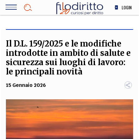
Salta
LOGIN
al
contenuto
DIRITTO
principale
ECONOMIA
SOCIETÀ
Il D.L. 159/2025 e le modifiche
MEDICINA
introdotte in ambito di salute e
SCIENZA
sicurezza sui luoghi di lavoro:
STORIA E FILOSOFIA
le principali novità
INNOVAZIONE
15 Gennaio 2026
ALTRO
TEAM
FILODIRITTO
REDAZIONE
COMITATO SCIENTIFICO
AUTORI
CURATORI
FOTOGRAFI
PARTNER
COLLABORA CON NOI