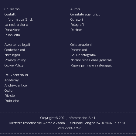
Chi siamo
Autori
Contatti
Comitato scientifico
Inforomatica S.r.l.
Curatori
La nostra storia
Fotografi
Redazione
Partner
Pubblicità
Avvertenze legali
Collaborazioni
Contestazioni
Recensioni
Note legali
Sei un fotografo?
Privacy Policy
Norme redazionali generali
Cookie Policy
Regole per invio e referaggio
RSS contributi
Academy
Archivio articoli
Codici
Riviste
Rubriche
Copyright © 2021, Inforomatica S.r.l.
Direttore responsabile: Antonio Zama - Tribunale Bologna 24.07.2007, n.7770 -
ISSN 2239-7752