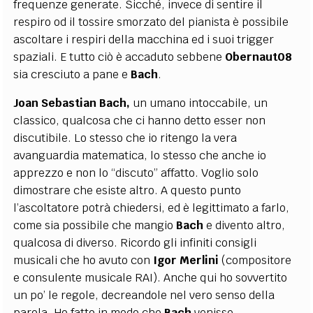
frequenze generate. Sicché, invece di sentire il
respiro od il tossire smorzato del pianista è possibile
ascoltare i respiri della macchina ed i suoi trigger
spaziali. E tutto ciò è accaduto sebbene
Obernaut08
sia cresciuto a pane e
Bach
.
Joan Sebastian Bach,
un umano intoccabile, un
classico, qualcosa che ci hanno detto esser non
discutibile. Lo stesso che io ritengo la vera
avanguardia matematica, lo stesso che anche io
apprezzo e non lo “discuto” affatto. Voglio solo
dimostrare che esiste altro. A questo punto
l’ascoltatore potrà chiedersi, ed è legittimato a farlo,
come sia possibile che mangio
Bach
e divento altro,
qualcosa di diverso. Ricordo gli infiniti consigli
musicali che ho avuto con
Igor Merlini
(compositore
e consulente musicale RAI). Anche qui ho sovvertito
un po’ le regole, decreandole nel vero senso della
parola. Ho fatto in modo che
Bach
venisse