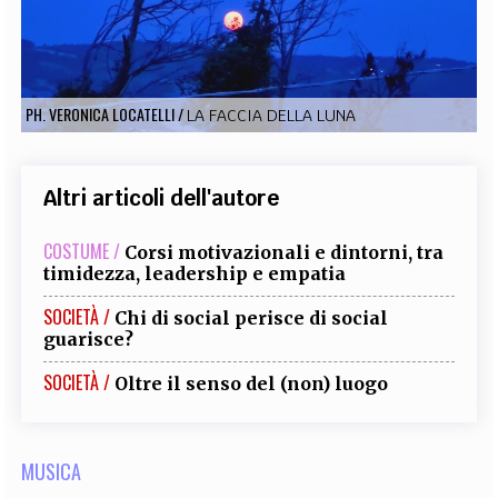
EXTRA
CODICI
RUBRICHE
LIBRI
PROCEEDINGS
PUBBLICITÀ
CONTATTI
PH. VERONICA LOCATELLI
/
LA FACCIA DELLA LUNA
SOCIAL MEDIA
Altri articoli dell'autore
COSTUME /
Corsi motivazionali e dintorni, tra
timidezza, leadership e empatia
SOCIETÀ /
Chi di social perisce di social
guarisce?
SOCIETÀ /
Oltre il senso del (non) luogo
MUSICA