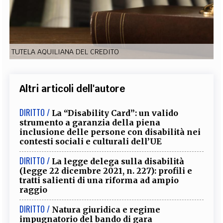
EXTRA
CODICI
RUBRICHE
LIBRI
PROCEEDINGS
PUBBLICITÀ
CONTATTI
TUTELA AQUILIANA DEL CREDITO
SOCIAL MEDIA
Altri articoli dell'autore
DIRITTO /
La “Disability Card”: un valido
strumento a garanzia della piena
inclusione delle persone con disabilità nei
contesti sociali e culturali dell’UE
DIRITTO /
La legge delega sulla disabilità
(legge 22 dicembre 2021, n. 227): profili e
tratti salienti di una riforma ad ampio
raggio
DIRITTO /
Natura giuridica e regime
impugnatorio del bando di gara