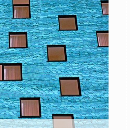
TEAM
AZIONE
COMITATO SCIENTIFICO
AUTORI
CURATORI
FOTOGRAFI
PARTNER
C
EXTRA
CODICI
RUBRICHE
LIBRI
PROCEEDINGS
PUBBLICITÀ
CONTATTI
SOCIAL MEDIA