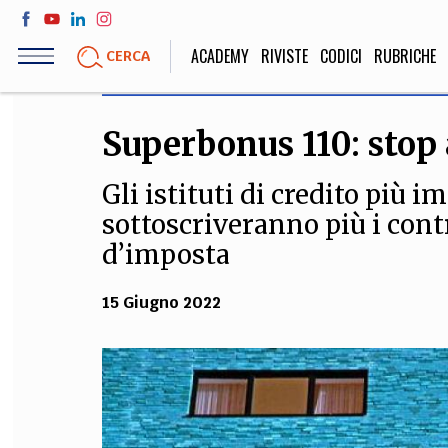
Salta
al
ACADEMY
RIVISTE
CODICI
RUBRICHE
CERCA
contenuto
principale
Superbonus 110: stop a
LIFE STYLE
SOCIETÀ
Gli istituti di credito più 
Sport, Cucina, Viaggi,
Politica, Attua
Moda
Educazione, Lavor
sottoscriveranno più i contr
d’imposta
15 Giugno 2022
STORIA E FILO
Scienze stori
umanistiche, Re