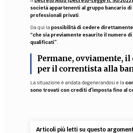
Il
Decreto Aiuti (Decreto-Legge n. 50/2022
società appartenenti al gruppo bancario di 
professionali privati
.
Da qui la
possibilità di cedere direttamente 
“che sia previamente esaurito il numero di 
qualificati”
.
Permane, ovviamente, il d
per il correntista alla ba
La situazione è andata degenerandosi e la
con
sono trovati con crediti d’imposta fino al col
Articoli più letti su questo argomen