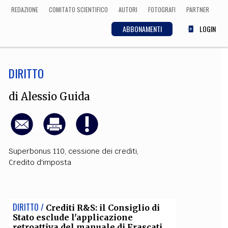
REDAZIONE
COMITATO SCIENTIFICO
AUTORI
FOTOGRAFI
PARTNER
ABBONAMENTI
LOGIN
DIRITTO
SCIENZA
ECONOMIA
Matematica, Fisica,
di
Alessio Guida
Biologia, Cifrematica,
Medicina
Superbonus 110
,
cessione dei crediti
,
CULTURA
Credito d'imposta
 Cinema, Musica,
Letteratura
DIRITTO /
Crediti R&S: il Consiglio di
Stato esclude l'applicazione
retroattiva del manuale di Frascati