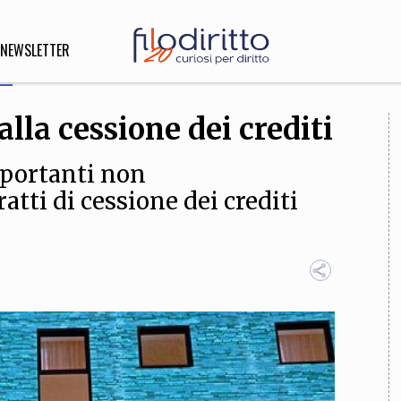
NEWSLETTER
lla cessione dei crediti
DIRITTO
importanti non
lità,
o, Esteri
atti di cessione dei crediti
SOFIA
INNOVAZIONE
che,
Scienze informatiche,
Arte,
ligione
Architettura, Ingegneria