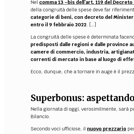
Nel
comma 13 –bis dell’art. 119 del Decreto 
della congruità delle spese deve far riferiment
categorie di beni, con decreto del Minister
entro il 9 febbraio 2022
. […]
La congruità delle spese è determinata facend
predisposti dalle regioni e dalle province auto
camere di commercio, industria, artigianato
correnti di mercato in base al luogo di eff
Ecco, dunque, che a tornare in auge è il prezz
Superbonus: aspettando
Nella giornata di oggi, verosimilmente, sarà p
Bilancio.
Secondo voci ufficiose, il
nuovo prezzario
per