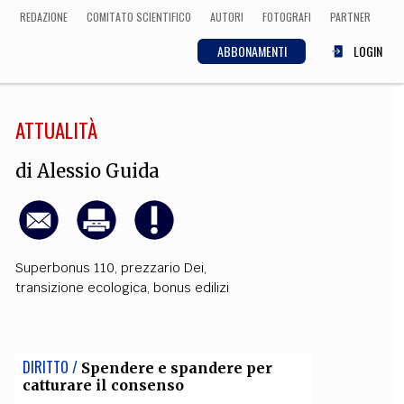
REDAZIONE
COMITATO SCIENTIFICO
AUTORI
FOTOGRAFI
PARTNER
ABBONAMENTI
LOGIN
ATTUALITÀ
SCIENZA
ECONOMIA
Matematica, Fisica,
di
Alessio Guida
Biologia, Cifrematica,
Medicina
Superbonus 110
,
prezzario Dei
,
CULTURA
transizione ecologica
,
bonus edilizi
 Cinema, Musica,
Letteratura
DIRITTO /
Spendere e spandere per
catturare il consenso