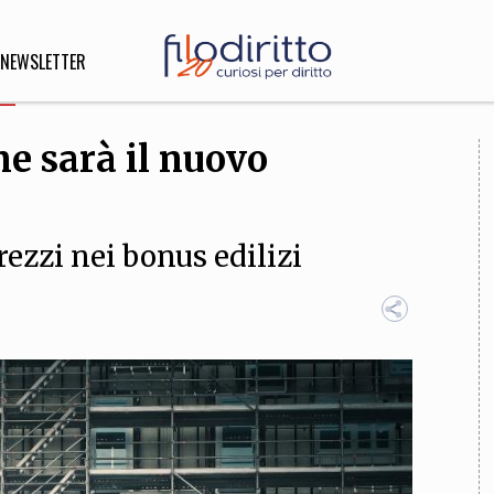
NEWSLETTER
e sarà il nuovo
DIRITTO
lità,
o, Esteri
ezzi nei bonus edilizi
SOFIA
INNOVAZIONE
che,
Scienze informatiche,
Arte,
ligione
Architettura, Ingegneria