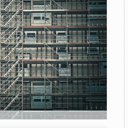
TEAM
AZIONE
COMITATO SCIENTIFICO
AUTORI
CURATORI
FOTOGRAFI
PARTNER
C
EXTRA
CODICI
RUBRICHE
LIBRI
PROCEEDINGS
PUBBLICITÀ
CONTATTI
SOCIAL MEDIA