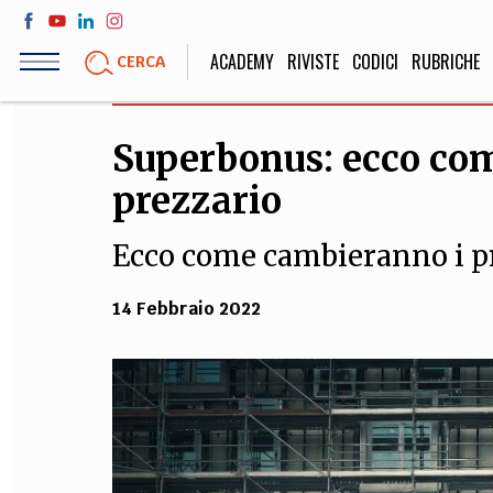
Salta
al
ACADEMY
RIVISTE
CODICI
RUBRICHE
CERCA
contenuto
principale
Superbonus: ecco com
LIFE STYLE
SOCIETÀ
prezzario
Sport, Cucina, Viaggi,
Politica, Attua
Moda
Educazione, Lavor
Ecco come cambieranno i pr
14 Febbraio 2022
STORIA E FILO
Scienze stori
umanistiche, Re