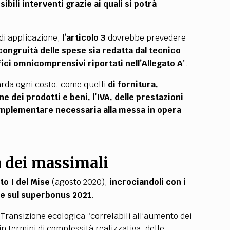
ssibili interventi grazie ai quali si potrà
 di applicazione,
l’articolo 3
dovrebbe prevedere
congruità delle spese sia redatta dal tecnico
fici omnicomprensivi riportati nell’Allegato A
”.
rda ogni costo, come quelli
di fornitura,
e dei prodotti e beni, l’IVA, delle prestazioni
omplementare necessaria alla messa in opera
a dei massimali
ato I del Mise
(agosto 2020),
incrociandoli con i
1 e sul superbonus 2021
.
a Transizione ecologica “correlabili all’aumento dei
in termini di complessità realizzativa, delle