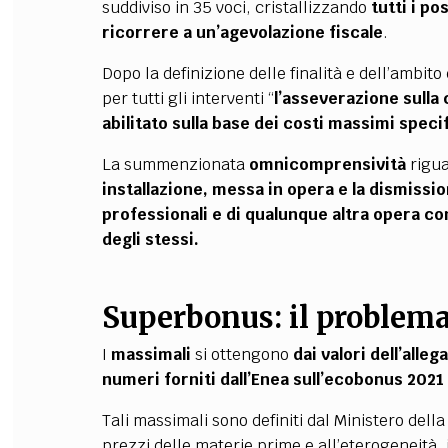
suddiviso in 35 voci, cristallizzando
tutti i po
ricorrere a un’agevolazione fiscale
.
Dopo la definizione delle finalità e dell’ambito
per tutti gli interventi “
l’asseverazione sulla 
abilitato sulla base dei costi massimi speci
La summenzionata
omnicomprensività
rigua
installazione, messa in opera e la dismission
professionali e di qualunque altra opera c
degli stessi.
Superbonus: il problem
I
massimali
si ottengono
dai valori dell’alleg
numeri forniti dall’Enea sull’ecobonus 202
Tali massimali sono definiti dal Ministero dell
prezzi delle materie prime e all’eterogeneità, 