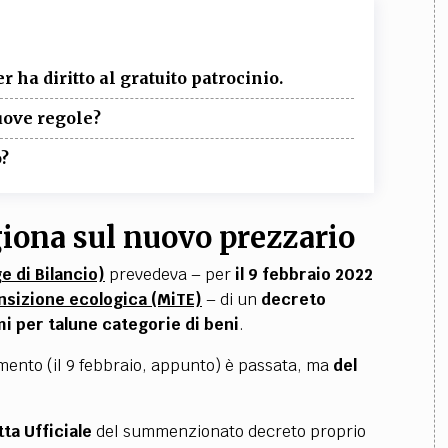
 ha diritto al gratuito patrocinio.
uove regole?
o?
iona sul nuovo prezzario
e di Bilancio)
prevedeva – per
il 9 febbraio 2022
ansizione ecologica (MiTE)
–
di un
decreto
imi per talune categorie di beni
.
imento (il 9 febbraio, appunto) è passata, ma
del
ta Ufficiale
del summenzionato decreto proprio