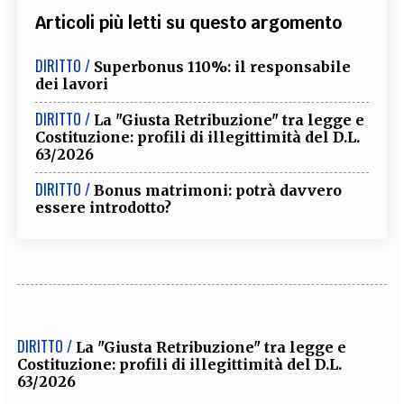
Articoli più letti su questo argomento
DIRITTO /
Superbonus 110%: il responsabile
dei lavori
DIRITTO /
La "Giusta Retribuzione" tra legge e
Costituzione: profili di illegittimità del D.L.
63/2026
DIRITTO /
Bonus matrimoni: potrà davvero
essere introdotto?
DIRITTO /
La "Giusta Retribuzione" tra legge e
Costituzione: profili di illegittimità del D.L.
63/2026