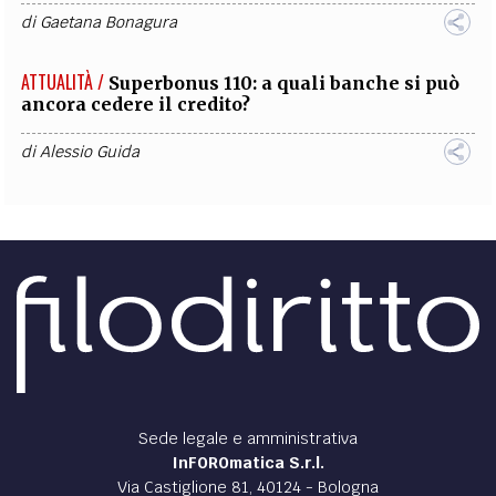
di
Gaetana Bonagura
ATTUALITÀ /
Superbonus 110: a quali banche si può
ancora cedere il credito?
di
Alessio Guida
Sede legale e amministrativa
InFOROmatica S.r.l.
Via Castiglione 81, 40124 - Bologna