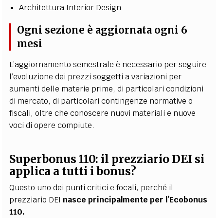
Architettura Interior Design
Ogni sezione è aggiornata ogni 6
mesi
L’aggiornamento semestrale è necessario per seguire
l’evoluzione dei prezzi soggetti a variazioni per
aumenti delle materie prime, di particolari condizioni
di mercato, di particolari contingenze normative o
fiscali, oltre che conoscere nuovi materiali e nuove
voci di opere compiute.
Superbonus 110: il prezziario DEI si
applica a tutti i bonus?
Questo uno dei punti critici e focali, perché il
prezziario DEI
nasce principalmente per l’Ecobonus
110.