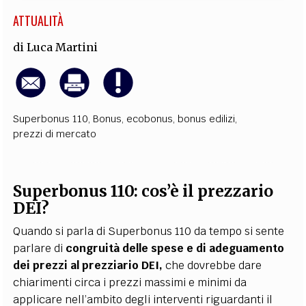
ATTUALITÀ
di
Luca Martini
Superbonus 110
,
Bonus
,
ecobonus
,
bonus edilizi
,
prezzi di mercato
Superbonus 110: cos’è il prezzario
DEI?
Quando si parla di Superbonus 110 da tempo si sente
parlare di
congruità delle spese e di adeguamento
dei prezzi al prezziario DEI,
che dovrebbe dare
chiarimenti circa i prezzi massimi e minimi da
applicare nell’ambito degli interventi riguardanti il