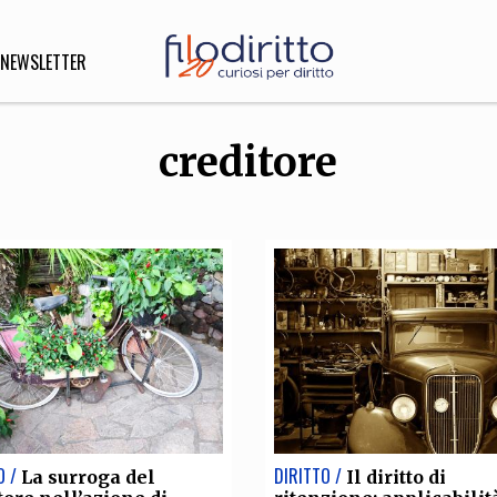
NEWSLETTER
creditore
DIRITTO
lità,
o, Esteri
SOFIA
INNOVAZIONE
che,
Scienze informatiche,
Arte,
ligione
Architettura, Ingegneria
O /
DIRITTO /
La surroga del
Il diritto di