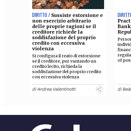
DIRITTO /
DIRITT
Sussiste estorsione e
non esercizio arbitrario
Pract
delle proprie ragioni se il
Bankr
creditore richiede la
Repu
soddisfazione del proprio
Person
credito con eccessiva
indivi
violenza
financ
regul
Si configura il reato di estorsione
of pos
se il creditore, pur vantando un
credito lecito, richieda la
soddisfazione del proprio credito
con eccessiva violenza
di
Andrea Valentinotti
di
Beá