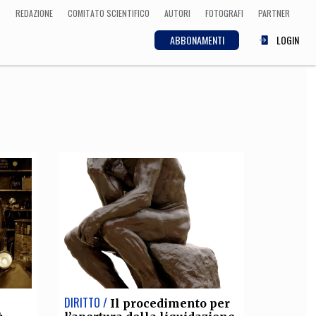
REDAZIONE
COMITATO SCIENTIFICO
AUTORI
FOTOGRAFI
PARTNER
ABBONAMENTI
LOGIN
SCIENZA
ECONOMIA
Matematica, Fisica,
Biologia, Cifrematica,
Medicina
CULTURA
 Cinema, Musica,
Letteratura
DIRITTO /
Il procedimento per