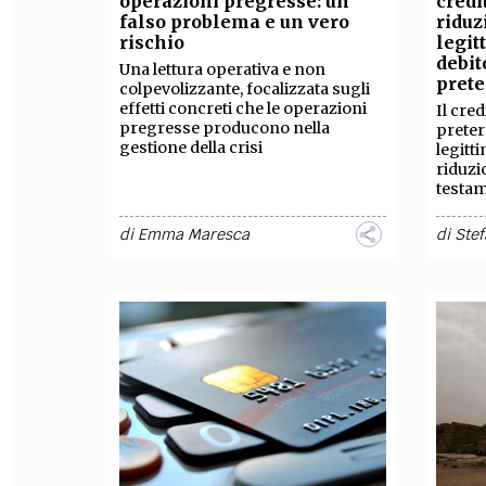
operazioni pregresse: un
credi
falso problema e un vero
riduz
FILODIRITTO
RED
rischio
legit
debit
Una lettura operativa e non
pret
colpevolizzante, focalizzata sugli
effetti concreti che le operazioni
Il cred
pregresse producono nella
preter
gestione della crisi
legitt
riduzi
testa
di
Emma Maresca
di
Ste