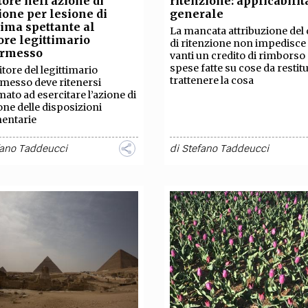
tore nell’azione di
ritenzione: applicabilit
TEAM
ione per lesione di
generale
AZIONE
COMITATO SCIENTIFICO
AUTORI
CURATORI
FOTOGRAFI
PARTNER
C
tima spettante al
La mancata attribuzione del d
ore legittimario
di ritenzione non impedisce 
ermesso
vanti un credito di rimborso
EXTRA
spese fatte su cose da restitu
itore del legittimario
trattenere la cosa
messo deve ritenersi
CODICI
RUBRICHE
LIBRI
PROCEEDINGS
PUBBLICITÀ
CONTATTI
imato ad esercitare l’azione di
one delle disposizioni
mentarie
SOCIAL MEDIA
fano Taddeucci
di
Stefano Taddeucci