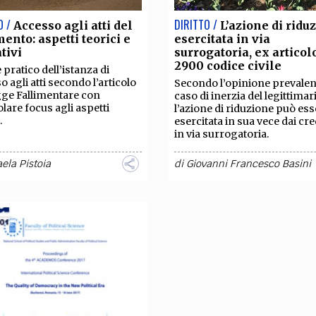
O /
DIRITTO /
Accesso agli atti del
L’azione di ridu
mento: aspetti teorici e
esercitata in via
tivi
surrogatoria, ex articol
2900 codice civile
pratico dell’istanza di
o agli atti secondo l’articolo
Secondo l’opinione prevalent
ge Fallimentare con
caso di inerzia del legittimar
olare focus agli aspetti
l’azione di riduzione può es
.
esercitata in sua vece dai cre
in via surrogatoria.
ela Pistoia
di
Giovanni Francesco Basini