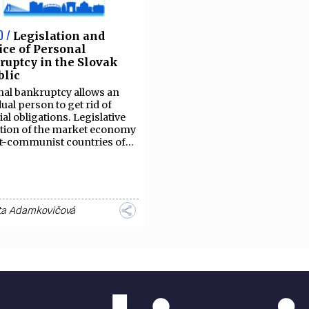
O /
Legislation and
ice of Personal
uptcy in the Slovak
blic
al bankruptcy allows an
dual person to get rid of
ial obligations. Legislative
ation of the market economy
t-communist countries of...
ta Adamkovičová