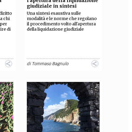
à
l’apertura della liquidazione
giudiziale in sintesi
OLLABORA CON NOI
iritto
Una sintesi esaustiva sulle
a chi
modalità e le norme che regolano
 per
il procedimento volto all'apertura
ire di
della liquidazione giudiziale
di
Tommaso Bagnulo