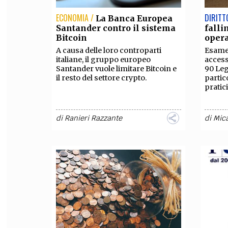
ECONOMIA /
DIRITT
La Banca Europea
Santander contro il sistema
falli
Bitcoin
opera
A causa delle loro controparti
Esame 
italiane, il gruppo europeo
access
Santander vuole limitare Bitcoin e
90 Leg
il resto del settore crypto.
partic
pratici
di
Ranieri Razzante
di
Mica