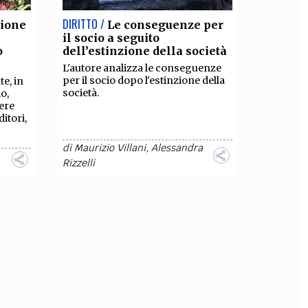
DIRITTO /
zione
Le conseguenze per
il socio a seguito
o
dell’estinzione della società
L'autore analizza le conseguenze
per il socio dopo l'estinzione della
e, in
società.
io,
sere
ditori,
di
Maurizio Villani
,
Alessandra
Rizzelli