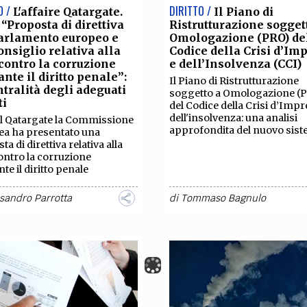
O /
DIRITTO /
L'affaire Qatargate.
Il Piano di
 “Proposta di direttiva
Ristrutturazione sogget
Parlamento europeo e
Omologazione (PRO) de
onsiglio relativa alla
Codice della Crisi d’Im
 contro la corruzione
e dell’Insolvenza (CCI)
nte il diritto penale”:
Il Piano di Ristrutturazione
ntralità degli adeguati
soggetto a Omologazione (
ti
del Codice della Crisi d’Impr
dell'insolvenza: una analisi
l Qatargate la Commissione
approfondita del nuovo sis
ea ha presentato una
a di direttiva relativa alla
contro la corruzione
te il diritto penale
sandro Parrotta
di
Tommaso Bagnulo