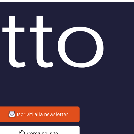
Codice della Crisi
el
dell’Impresa e
presa
dell’Insolvenza: in vista
dell’ulteriore slittamento
dell’entrata in vigore
 la
a e il
Analisi in seguito alla modifica del
 la
comma 7 dell'art. 15 effettuato dal
Decreto Sostegni.
di
Tommaso Bagnulo
DIRITTO /
 resta
Bancarotta
preferenziale: no se lo scopo
e
dei pagamenti è la
prosecuzione dell’attività
misure
Esclusa la natura distrattiva dei
lari
pagamenti preferenziali se lo
ice di
scopo è la prosecuzione
dell’attività tipica per ripianare i
debiti e salvare l’azienda.
di
Mariangela Cirrincione
,