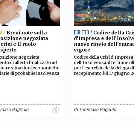
A /
DIRITTO /
Brevi note sulla
Codice della Cri
osizione negoziata
d’Impresa e dell’Insolv
crisi e il ruolo
nuovo rinvio dell’entrat
esperto
vigore
sizione negoziata
Codice della Crisi d’Impresa
nto di allerta finalizzato ad
dell’Insolvenza: il termine u
duare situazioni economiche
per l’esercizio della delega di
iarie di probabile insolvenza
recepimento è il 17 giugno 
maso Bagnulo
di
Tommaso Bagnulo
O /
DIRITTO /