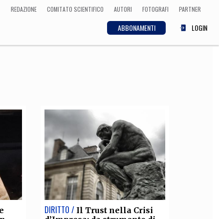
REDAZIONE
COMITATO SCIENTIFICO
AUTORI
FOTOGRAFI
PARTNER
ABBONAMENTI
LOGIN
SCIENZA
ECONOMIA
Matematica, Fisica,
Biologia, Cifrematica,
Medicina
CULTURA
 Cinema, Musica,
Letteratura
DIRITTO /
e
Il Trust nella Crisi