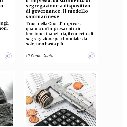
un
d’Impresa: da strumento di
ro
segregazione a dispositivo
OLLABORA CON NOI
di governance. Il modello
sammarinese
sugli
Trust nella Crisi d'Impresa:
zioni
quando un’impresa entra in
tensione finanziaria, il concetto di
segregazione patrimoniale, da
solo, non basta più
di
Paolo Gaeta