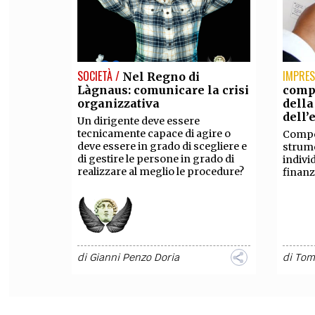
SOCIETÀ /
IMPRES
Nel Regno di
Làgnaus: comunicare la crisi
comp
organizzativa​​​​​​​
della 
dell’
Un dirigente deve essere
tecnicamente capace di agire o
Compo
deve essere in grado di scegliere e
strume
di gestire le persone in grado di
indivi
realizzare al meglio le procedure?
finanz
di
Gianni Penzo Doria
di
Tom
DIRITTO /
DIRITT