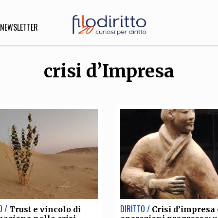
NEWSLETTER
crisi d’Impresa
DIRITTO
lità,
o, Esteri
SOFIA
INNOVAZIONE
che,
Scienze informatiche,
Arte,
ligione
Architettura, Ingegneria
O /
DIRITTO /
Trust e vincolo di
Crisi d’impresa 