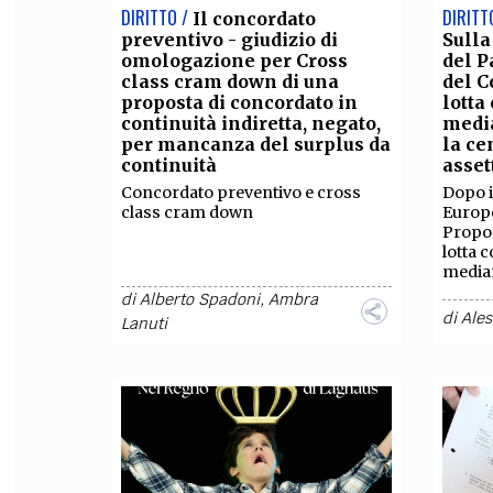
DIRITTO /
DIRITT
Il concordato
preventivo - giudizio di
Sulla
omologazione per Cross
del 
class cram down di una
del C
proposta di concordato in
lotta
continuità indiretta, negato,
media
per mancanza del surplus da
la ce
continuità
asset
Concordato preventivo e cross
Dopo i
class cram down
Europ
Propost
lotta 
median
di
Alberto Spadoni
,
Ambra
di
Ales
Lanuti