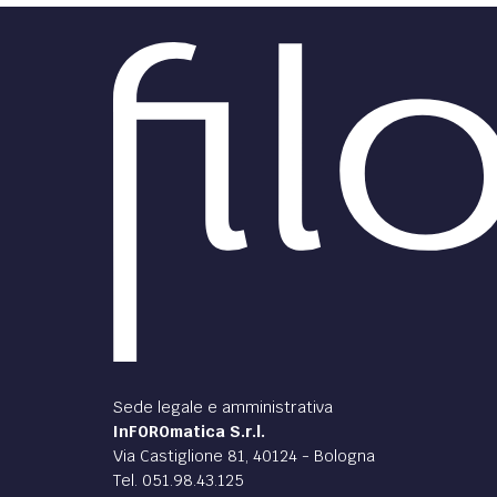
Che la resilienza sia
con noi
nell
negoz
L'andamento dei fallimenti e delle
uscite dal mercato delle aziende
La Sez
italiane dall’inizio della pandemia
conseg
determinata dal Covid-19.
condu
negozi
di
Tommaso Bagnulo
di
Tom
DIRITTO /
DIRITT
Indicatori della crisi
d’impresa: rilevazione e
preve
misurazione per una “vera”
Crisi
azione tempestiva?
dell’
Il sistema di “early warning”
Brevi 
previsto dal Codice della Crisi non
concor
ha come finalità esclusiva quella di
della 
monitorare “passivamente” lo
dell’i
stato di crisi d’impresa.
di
Patrizia Tettamanzi
,
Giorgio