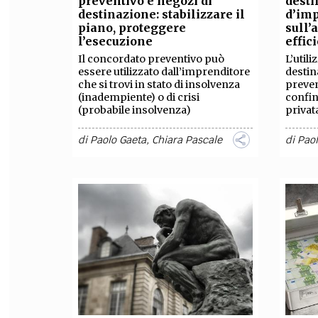
preventivo e negozi di
desti
destinazione: stabilizzare il
d’imp
FILODIRITTO
RED
piano, proteggere
sull’
l’esecuzione
effic
Il concordato preventivo può
L’utili
essere utilizzato dall’imprenditore
destin
che si trovi in stato di insolvenza
preven
(inadempiente) o di crisi
confin
(probabile insolvenza)
privat
di
Paolo Gaeta
,
Chiara Pascale
di
Pao