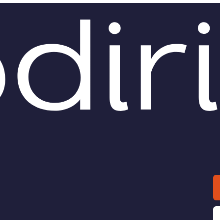
Il ruolo dell’esperto
La proroga
a composizione
dell’entrata in vigore d
iata della crisi
Codice della Crisi d’im
ione III del Decreto emanato
Due nuove procedure: la
na il Protocollo di
composizione negoziata per
zione della composizione
soluzione della crisi d’impres
ata.
concordato semplificato per
liquidazione del patrimonio.
maso Bagnulo
di
Tommaso Bagnulo
O /
DIRITTO /
Il concordato
Crisi d'impresa:
ntivo nel Codice della
irrisolto il rebus delle
 dell’Impresa e
competenze tribunalizi
insolvenza
Gli interventi in materia di 
protettive del patrimonio del
cenni in materia di
debitore e delle misure caute
dato preventivo nel Codice
nel decreto correttivo del cod
Crisi dell’Impresa e
crisi.
nsolvenza.