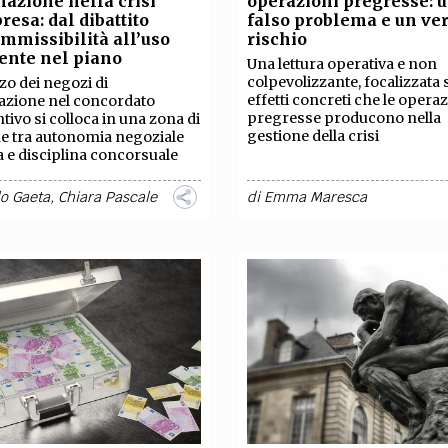
nazione nella crisi
operazioni pregresse: 
TEAM
resa: dal dibattito
falso problema e un ve
AZIONE
COMITATO SCIENTIFICO
AUTORI
CURATORI
FOTOGRAFI
PARTNER
C
ammissibilità all’uso
rischio
iente nel piano
Una lettura operativa e non
colpevolizzante, focalizzata 
zzo dei negozi di
EXTRA
effetti concreti che le opera
azione nel concordato
pregresse producono nella
tivo si colloca in una zona di
CODICI
RUBRICHE
LIBRI
PROCEEDINGS
PUBBLICITÀ
CONTATTI
gestione della crisi
e tra autonomia negoziale
a e disciplina concorsuale
SOCIAL MEDIA
lo Gaeta
,
Chiara Pascale
di
Emma Maresca