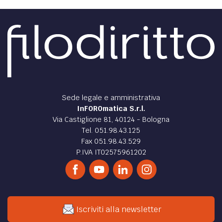
ATTUALITÀ /
Superbonus 110: sì alla proroga, no
allo sconto in fattura
Il Senato approva la proroga del Superbonus 110 al 2022,
ma non si esprime su sconto in fattura e cessione del
credito. 2022 ultima finestra disponibile.
di
Martina Giampietri
ATTUALITÀ /
Superbonus 110: in arrivo proroga e
semplificazione
Risposta a un’interrogazione, con indicazione della
necessità di rinviare il termine per usufruire del
superbonus 110 con semplificazioni procedurali e fiscali
di
Luca Martini
DIRITTO /
Gli immobili di edilizia economica e
popolare ed il prezzo massimo di cessione
La normativa degli immobili di edilizia economica e
popolare.