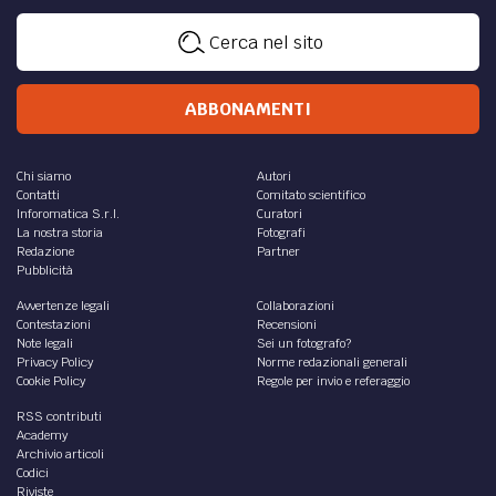
di
Valeria Bordi
Sede legale e amministrativa
InFOROmatica S.r.l.
Via Castiglione 81, 40124 - Bologna
Tel. 051.98.43.125
Fax 051.98.43.529
P.IVA IT02575961202