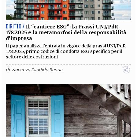
EXTRA
CODICI
RUBRICHE
LIBRI
PROCEEDINGS
PUBBLICITÀ
CONTATTI
DIRITTO /
Il “cantiere ESG”: la Prassi UNI/PdR
178:2025 e la metamorfosi della responsabilità
SOCIAL MEDIA
d’impresa
Il paper analizza l’entrata in vigore della prassi UNI/PdR
178:2025, primo codice di condotta ESG specifico per il
settore delle costruzioni
di
Vincenzo Candido Renna