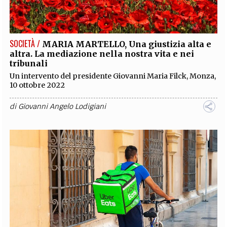
EXTRA
CODICI
RUBRICHE
LIBRI
PROCEEDINGS
PUBBLICITÀ
CONTATTI
SOCIETÀ /
MARIA MARTELLO, Una giustizia alta e
altra. La mediazione nella nostra vita e nei
SOCIAL MEDIA
tribunali
Un intervento del presidente Giovanni Maria Filck, Monza,
10 ottobre 2022
di
Giovanni Angelo Lodigiani