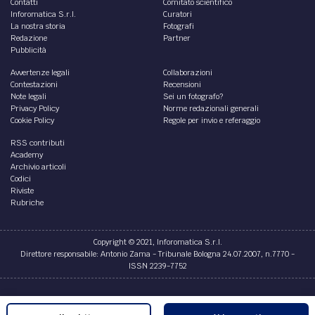
LAVORO /
Il Tribunale è un teatro?
Punture fredde.
di
Edmond Dantes
CULTURA /
Gli ultimi giorni dell’ex Tribunale di
Imola a Palazzo Calderini
Un progetto fotografico che comunica una certa
amarezza e che ritrae con vena polemica l'ex Tribunale di
Imola.
di
Massimo Golfieri