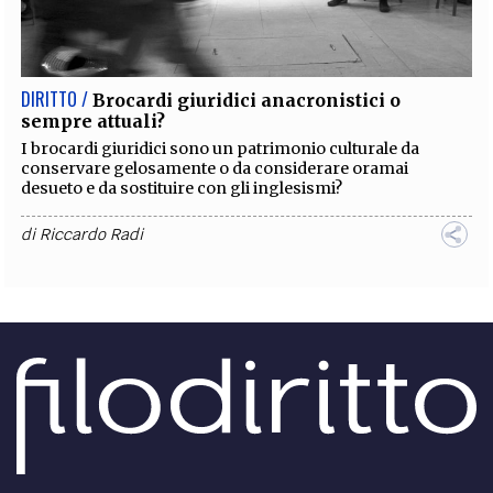
DIRITTO /
Brocardi giuridici anacronistici o
sempre attuali?
I brocardi giuridici sono un patrimonio culturale da
conservare gelosamente o da considerare oramai
desueto e da sostituire con gli inglesismi?
di
Riccardo Radi
SOCIETÀ /
Grazie, è stato un piacere
I pensieri in poesia del Direttore del Tribunale di Roma.
di
Fabio Vescovi
DIRITTO /
La giustizia vista dal di dentro
Il pensiero di un funzionario del tribunale di Roma. Un
punto di vista spesso negletto nel dibattito sullo stato della