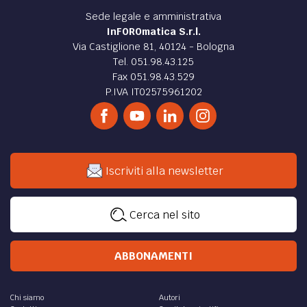
giustizia in Italia.
di
Fabio Vescovi
ATTUALITÀ /
Strage Mottarone Stresa cambio del
giudice: nullità per stravolgimento dei principi
essenziali dell’ordinamento giudiziario?
Strage Mottarone Stresa: nullità per stravolgimento dei
principi essenziali dell’ordinamento giudiziario?
di
Riccardo Radi
DIRITTO /
Responsabilità civile e disciplinare dei
magistrati
Una riflessione in merito alla responsabilità civile e
disciplinare dei magistrati.
di
Luigi Salvati
,
Giulia Rizzo