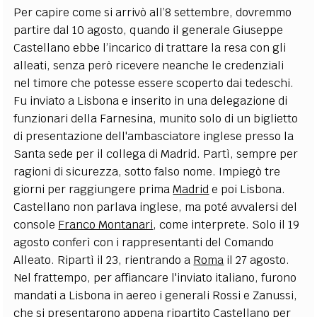
Per capire come si arrivò all’8 settembre, dovremmo
partire dal 10 agosto, quando il generale Giuseppe
Castellano ebbe l’incarico di trattare la resa con gli
alleati, senza però ricevere neanche le credenziali
nel timore che potesse essere scoperto dai tedeschi.
Fu inviato a Lisbona e inserito in una delegazione di
funzionari della Farnesina, munito solo di un biglietto
di presentazione dell'ambasciatore inglese presso la
Santa sede per il collega di Madrid. Partì, sempre per
ragioni di sicurezza, sotto falso nome. Impiegò tre
giorni per raggiungere prima
Madrid
e poi Lisbona.
Castellano non parlava inglese, ma poté avvalersi del
console
Franco Montanari
, come interprete. Solo il 19
agosto conferì con i rappresentanti del Comando
Alleato. Ripartì il 23, rientrando a
Roma
il 27 agosto.
Nel frattempo, per affiancare l'inviato italiano, furono
mandati a Lisbona in aereo i generali Rossi e Zanussi,
che si presentarono appena ripartito Castellano per