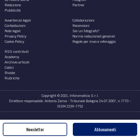
Redazione
Partner
Pubblicità
Avvertenze legali
Collaborazioni
Contestazioni
Recensioni
Note legali
Sei un fotografo?
Privacy Policy
Norme redazionali generali
Cookie Policy
Regole per invio e referaggio
RSS contributi
Academy
Archivio articoli
Codici
Riviste
Rubriche
Copyright © 2021, Inforomatica S.r.l.
Direttore responsabile: Antonio Zama - Tribunale Bologna 24.07.2007, n.7770 -
ISSN 2239-7752
Credits
Newsletter
Abbonamenti