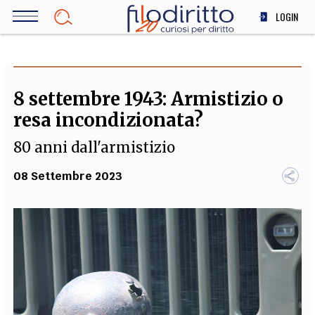
Salta
LOGIN
al
contenuto
DIRITTO
principale
ECONOMIA
SOCIETÀ
8 settembre 1943: Armistizio o
MEDICINA
resa incondizionata?
SCIENZA
80 anni dall'armistizio
STORIA E FILOSOFIA
INNOVAZIONE
08 Settembre 2023
ALTRO
TEAM
FILODIRITTO
REDAZIONE
COMITATO SCIENTIFICO
AUTORI
CURATORI
FOTOGRAFI
PARTNER
COLLABORA CON NOI