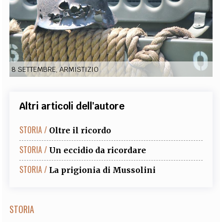
EXTRA
CODICI
RUBRICHE
LIBRI
PROCEEDINGS
PUBBLICITÀ
CONTATTI
SOCIAL MEDIA
8 SETTEMBRE, ARMISTIZIO
Altri articoli dell'autore
STORIA /
Oltre il ricordo
STORIA /
Un eccidio da ricordare
STORIA /
La prigionia di Mussolini
STORIA