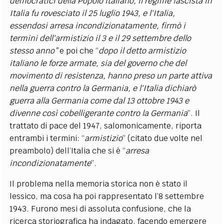
democratici della Popolo italiano, il regime fascista in
Italia fu rovesciato il 25 luglio 1943, e l'Italia,
essendosi arresa incondizionatamente, firmò i
termini dell'armistizio il 3 e il 29 settembre dello
stesso anno”
e poi che “
dopo il detto armistizio
italiano le forze armate, sia del governo che del
movimento di resistenza, hanno preso un parte attiva
nella guerra contro la Germania, e l'Italia dichiarò
guerra alla Germania come dal 13 ottobre 1943 e
divenne così cobelligerante contro la Germania
”. Il
trattato di pace del 1947, salomonicamente, riporta
entrambi i termini: “
armistizio
” (citato due volte nel
preambolo) dell’Italia che si è “
arresa
incondizionatamente
”.
Il problema nella memoria storica non è stato il
lessico, ma cosa ha poi rappresentato l’8 settembre
1943. Furono mesi di assoluta confusione, che la
ricerca storiografica ha indagato, facendo emergere