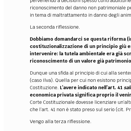
pervenendo a decisioni spesso contraddittorie 
riconoscimento del danno non patrimoniale per
in tema di maltrattamento in danno degli anim
La seconda riflessione.
Dobbiamo domandarci se questa riforma (in p
costituzionalizzazione di un principio giù 
intervenire: la tutela ambientale era già scr
riconoscimento di un valore già patrimonio
Dunque una sfida al principio di cui alla sente
(caso Ilva). Quella per cui non esistono principi
Costituzione.
L’avere indicato nell’art. 41
sal
economica privata significa proprio il veni
Corte Costituzionale dovesse licenziare un’alt
che l’art. 41 non è stato preso sul serio (cit. P
Vengo alla terza riflessione.