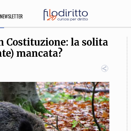
NEWSLETTER
 Costituzione: la solita
DIRITTO
nte) mancata?
lità,
o, Esteri
SOFIA
INNOVAZIONE
che,
Scienze informatiche,
Arte,
ligione
Architettura, Ingegneria