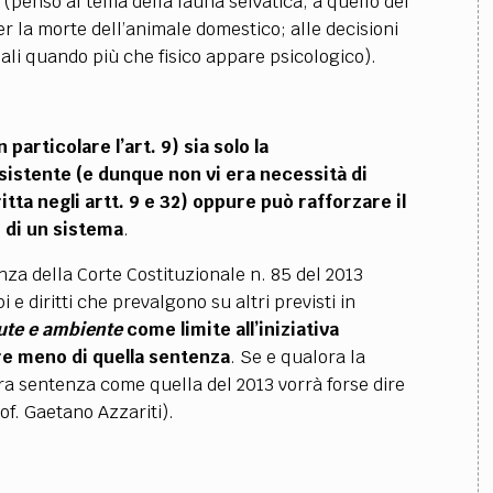
(penso al tema della fauna selvatica, a quello del
 la morte dell’animale domestico; alle decisioni
ali quando più che fisico appare psicologico).
articolare l’art. 9) sia solo la
esistente (e dunque non vi era necessità di
itta negli artt. 9 e 32) oppure può rafforzare il
 di un sistema
.
nza della Corte Costituzionale n. 85 del 2013
 e diritti che prevalgono su altri previsti in
ute e ambiente
come limite all’iniziativa
re meno di quella sentenza
. Se e qualora la
ra sentenza come quella del 2013 vorrà forse dire
rof. Gaetano Azzariti).