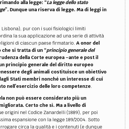
rimando alla legge: “
La legge dello stato
gge
”
.
Dunque una riserva di legge. Ma di leggi in
Lisbona), pur con i suoi fisiologici limiti
na la sua applicazione ad una serie di attività
igioni di ciascun paese firmatario.
A onor del
 che si tratta di un “
principio generale del
rudenza della Corte europea –ante e post il
i un principio generale del diritto europeo
nessere degli animali costituisce un obiettivo
dagli Stati membri nonché un interesse di cui
nto nell’esercizio delle loro competenze
.
ela non può essere considerato più un
gliorata. Certo che sì. Ma a livello di
ue origini nel Codice Zanardelli (1889), per poi
ssima espansione con la legge 189/2004. Sotto
errogare circa la qualità e i contenuti (e dunque