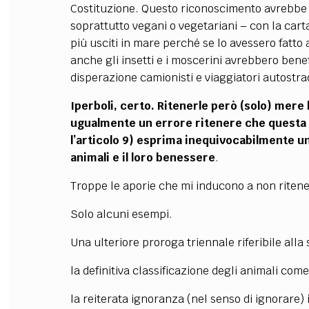
Costituzione. Questo riconoscimento avrebbe si
soprattutto vegani o vegetariani – con la car
più usciti in mare perché se lo avessero fatto
anche gli insetti e i moscerini avrebbero benef
disperazione camionisti e viaggiatori autostrad
Iperboli, certo. Ritenerle però (solo) me
ugualmente un errore ritenere che questa 
l’articolo 9) esprima inequivocabilmente una
animali e il loro benessere
.
Troppe le aporie che mi inducono a non ritene
Solo alcuni esempi.
Una ulteriore proroga triennale riferibile al
la definitiva classificazione degli animali co
la reiterata ignoranza (nel senso di ignorare) i