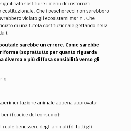
gnificato sostituire i menù dei ristornati –
ta costituzionale. Che i pescherecci non sarebbero
 avrebbero violato gli ecosistemi marini. Che
iciato di una tutela costituzionale gettando nella
ali.
re boutade sarebbe un errore. Come sarebbe
riforma (soprattutto per quanto riguarda
 diversa e più diffusa sensibilità verso gli
rlo.
la sperimentazione animale appena approvata;
me beni (codice del consumo);
l reale benessere degli animali (di tutti gli