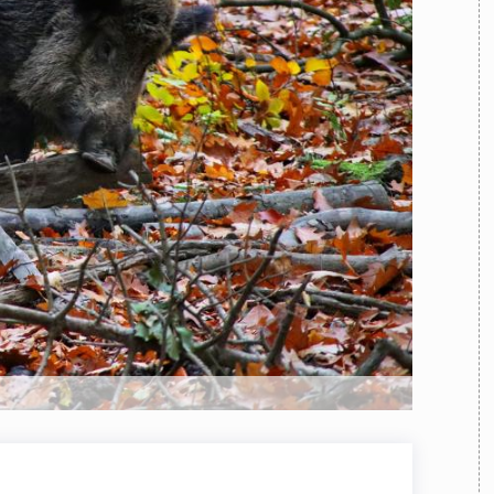
TEAM
AZIONE
COMITATO SCIENTIFICO
AUTORI
CURATORI
FOTOGRAFI
PARTNER
C
EXTRA
CODICI
RUBRICHE
LIBRI
PROCEEDINGS
PUBBLICITÀ
CONTATTI
SOCIAL MEDIA