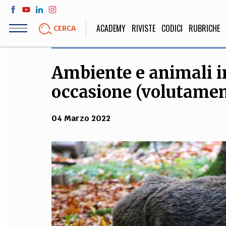
Salta
al
ACADEMY
RIVISTE
CODICI
RUBRICHE
CERCA
contenuto
principale
Ambiente e animali in
LIFE STYLE
SOCIETÀ
occasione (volutame
Sport, Cucina, Viaggi,
Politica, Attua
Moda
Educazione, Lavor
04 Marzo 2022
STORIA E FILO
Scienze stori
umanistiche, Re