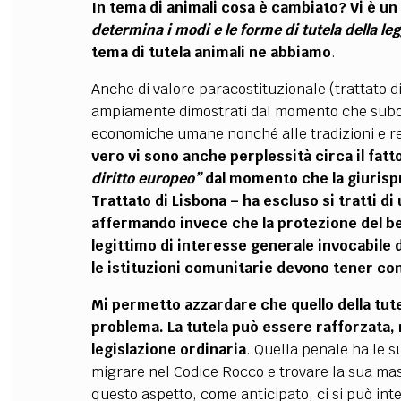
In tema di animali cosa è cambiato? Vi è un 
determina i modi e le forme di tutela della le
tema di tutela animali ne abbiamo
.
Anche di valore paracostituzionale (trattato di 
ampiamente dimostrati dal momento che subordi
economiche umane nonché alle tradizioni e rel
vero vi sono anche perplessità circa il fatto
diritto europeo”
dal momento che la giurisp
Trattato di Lisbona – ha escluso si tratti d
affermando invece che la protezione del be
legittimo di interesse generale invocabile 
le istituzioni comunitarie devono tener co
Mi permetto azzardare che quello della tut
problema. La tutela può essere rafforzata, mi
legislazione ordinaria
. Quella penale ha le s
migrare nel Codice Rocco e trovare la sua ma
questo aspetto, come anticipato, ci si può int