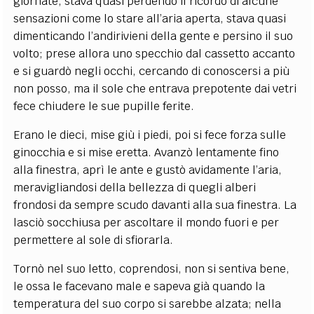
giornate, stava quasi perdendo il ricordo di alcune
sensazioni come lo stare all’aria aperta, stava quasi
dimenticando l’andirivieni della gente e persino il suo
volto; prese allora uno specchio dal cassetto accanto
e si guardò negli occhi, cercando di conoscersi a più
non posso, ma il sole che entrava prepotente dai vetri
fece chiudere le sue pupille ferite.
Erano le dieci, mise giù i piedi, poi si fece forza sulle
ginocchia e si mise eretta. Avanzò lentamente fino
alla finestra, aprì le ante e gustò avidamente l’aria,
meravigliandosi della bellezza di quegli alberi
frondosi da sempre scudo davanti alla sua finestra. La
lasciò socchiusa per ascoltare il mondo fuori e per
permettere al sole di sfiorarla.
Tornò nel suo letto, coprendosi, non si sentiva bene,
le ossa le facevano male e sapeva già quando la
temperatura del suo corpo si sarebbe alzata; nella