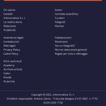
Chi siamo
Autori
Contatti
Comitato scientifico
Inforomatica S.r.l.
Curatori
La nostra storia
Fotografi
Redazione
Partner
Pubblicità
Avvertenze legali
Collaborazioni
Contestazioni
Recensioni
Note legali
Sei un fotografo?
Privacy Policy
Norme redazionali generali
Cookie Policy
Regole per invio e referaggio
RSS contributi
Academy
Archivio articoli
Codici
Riviste
Rubriche
Copyright © 2021, Inforomatica S.r.l.
Direttore responsabile: Antonio Zama - Tribunale Bologna 24.07.2007, n.7770 -
ISSN 2239-7752