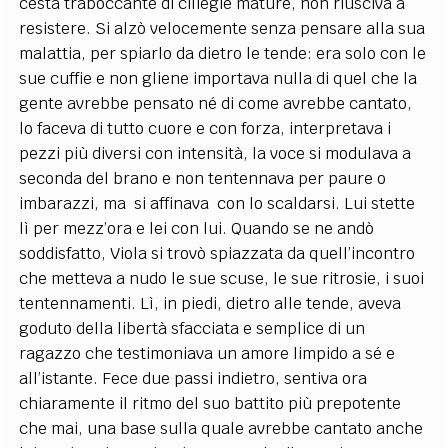
cesta traboccante di ciliegie mature, non riusciva a
resistere. Si alzò velocemente senza pensare alla sua
malattia, per spiarlo da dietro le tende: era solo con le
sue cuffie e non gliene importava nulla di quel che la
gente avrebbe pensato né di come avrebbe cantato,
lo faceva di tutto cuore e con forza, interpretava i
pezzi più diversi con intensità, la voce si modulava a
seconda del brano e non tentennava per paure o
imbarazzi, ma si affinava con lo scaldarsi. Lui stette
lì per mezz’ora e lei con lui. Quando se ne andò
soddisfatto, Viola si trovò spiazzata da quell’incontro
che metteva a nudo le sue scuse, le sue ritrosie, i suoi
tentennamenti. Lì, in piedi, dietro alle tende, aveva
goduto della libertà sfacciata e semplice di un
ragazzo che testimoniava un amore limpido a sé e
all’istante. Fece due passi indietro, sentiva ora
chiaramente il ritmo del suo battito più prepotente
che mai, una base sulla quale avrebbe cantato anche