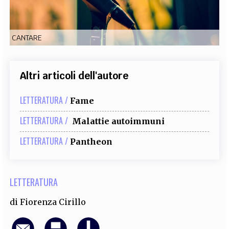
EXTRA
CODICI
RUBRICHE
LIBRI
PROCEEDINGS
PUBBLICITÀ
CONTATTI
CANTARE
SOCIAL MEDIA
Altri articoli dell'autore
LETTERATURA /
Fame
LETTERATURA /
Malattie autoimmuni
LETTERATURA /
Pantheon
LETTERATURA
di
Fiorenza Cirillo