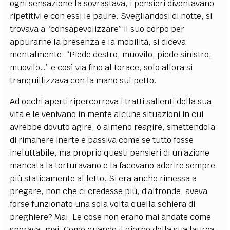
ogni sensazione la sovrastava, i pensieri diventavano
ripetitivi e con essi le paure. Svegliandosi di notte, si
trovava a “consapevolizzare” il suo corpo per
appurarne la presenza e la mobilità, si diceva
mentalmente: “Piede destro, muovilo, piede sinistro,
muovilo…” e così via fino al torace, solo allora si
tranquillizzava con la mano sul petto.
Ad occhi aperti ripercorreva i tratti salienti della sua
vita e le venivano in mente alcune situazioni in cui
avrebbe dovuto agire, o almeno reagire, smettendola
di rimanere inerte e passiva come se tutto fosse
ineluttabile, ma proprio questi pensieri di un’azione
mancata la torturavano e la facevano aderire sempre
più staticamente al letto. Si era anche rimessa a
pregare, non che ci credesse più, d’altronde, aveva
forse funzionato una sola volta quella schiera di
preghiere? Mai. Le cose non erano mai andate come
sperava, mai. Come quando il giorno della sua laurea,