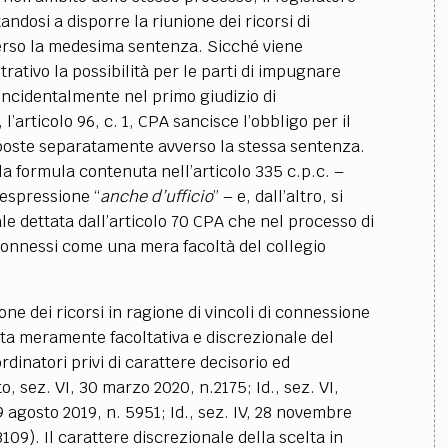
andosi a disporre la riunione dei ricorsi di
rso la medesima sentenza. Sicché viene
ativo la possibilità per le parti di impugnare
ncidentalmente nel primo giudizio di
rticolo 96, c. 1, CPA sancisce l’obbligo per il
oposte separatamente avverso la stessa sentenza.
la formula contenuta nell’articolo 335 c.p.c. –
’espressione “
anche d’ufficio
” – e, dall’altro, si
le dettata dall’articolo 70 CPA che nel processo di
 connessi come una mera facoltà del collegio
one dei ricorsi in ragione di vincoli di connessione
lta meramente facoltativa e discrezionale del
dinatori privi di carattere decisorio ed
o, sez. VI, 30 marzo 2020, n.2175; Id., sez. VI,
29 agosto 2019, n. 5951; Id., sez. IV, 28 novembre
3109). Il carattere discrezionale della scelta in