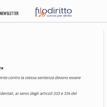
NEWSLETTER
DIRITTO
lità,
o, Esteri
za
SOFIA
INNOVAZIONE
ente contro la stessa sentenza devono essere
che,
Scienze informatiche,
Arte,
ligione
Architettura, Ingegneria
ntali, ai sensi degli articoli 333 e 334 del