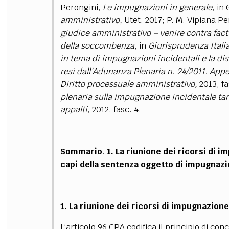
Perongini,
Le impugnazioni in generale
, in 
amministrativo,
Utet, 2017; P. M. Vipiana P
giudice amministrativo – venire contra fact
della soccombenza
, in
Giurisprudenza Itali
in tema di impugnazioni incidentali e la disc
resi dall’Adunanza Plenaria n. 24/2011. Appe
Diritto processuale amministrativo,
2013, fa
plenaria sulla impugnazione incidentale tard
appalti
, 2012, fasc. 4.
Sommario
.
1. La riunione dei ricorsi di i
capi della sentenza oggetto di impugnazio
1. La riunione dei ricorsi di impugnazione
L’articolo 96 CPA codifica il principio di co