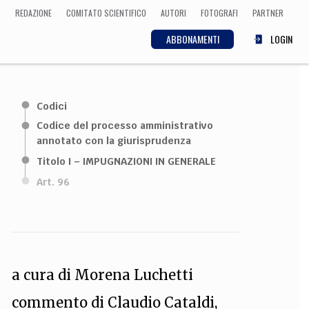
REDAZIONE
COMITATO SCIENTIFICO
AUTORI
FOTOGRAFI
PARTNER
ABBONAMENTI
LOGIN
SCIENZA
Codici
ECONOMIA
Matematica, Fisica,
Codice del processo amministrativo
Biologia, Cifrematica,
annotato con la giurisprudenza
Medicina
Titolo I – IMPUGNAZIONI IN GENERALE
Art. 96
CULTURA
 Cinema, Musica,
Letteratura
a cura di
Morena Luchetti
commento di
Claudio Cataldi
,