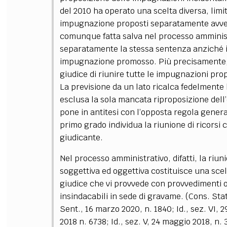
del 2010 ha operato una scelta diversa, limit
impugnazione proposti separatamente avve
comunque fatta salva nel processo amministr
separatamente la stessa sentenza anziché i
impugnazione promosso. Più precisamente, l’a
giudice di riunire tutte le impugnazioni pr
La previsione da un lato ricalca fedelmente 
esclusa la sola mancata riproposizione dell
pone in antitesi con l’opposta regola genera
primo grado individua la riunione di ricorsi
giudicante.
Nel processo amministrativo, difatti, la riuni
soggettiva ed oggettiva costituisce una sce
giudice che vi provvede con provvedimenti or
insindacabili in sede di gravame. (Cons. Stat
Sent., 16 marzo 2020, n. 1840; Id., sez. VI, 
2018 n. 6738; Id., sez. V, 24 maggio 2018, n. 