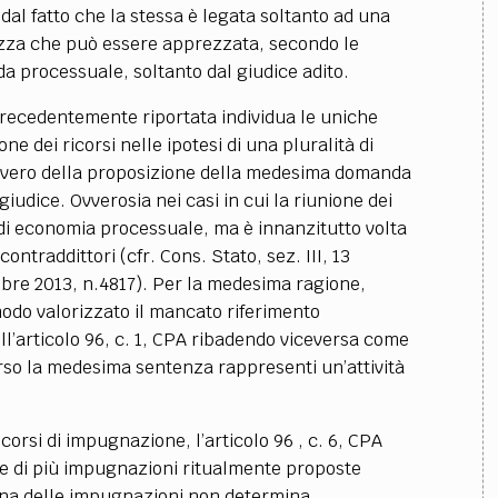
o dal fatto che la stessa è legata soltanto ad una
ezza che può essere apprezzata, secondo le
da processuale, soltanto dal giudice adito.
precedentemente riportata individua le uniche
ne dei ricorsi nelle ipotesi di una pluralità di
vvero della proposizione della medesima domanda
giudice. Ovverosia nei casi in cui la riunione dei
 di economia processuale, ma è innanzitutto volta
ontraddittori (cfr. Cons. Stato, sez. III, 13
embre 2013, n.4817). Per la medesima ragione,
modo valorizzato il mancato riferimento
ell’articolo 96, c. 1, CPA ribadendo viceversa come
erso la medesima sentenza rappresenti un’attività
corsi di impugnazione, l’articolo 96 , c. 6, CPA
ne di più impugnazioni ritualmente proposte
 una delle impugnazioni non determina