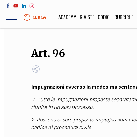
Salta
al
ACADEMY
RIVISTE
CODICI
RUBRICHE
CERCA
contenuto
principale
LIFE STYLE
SOCIETÀ
Art. 96
Sport, Cucina, Viaggi,
Politica, Attua
Moda
Educazione, Lavor
Impugnazioni avverso la medesima senten
STORIA E FILO
1. Tutte le impugnazioni proposte separatam
Scienze stori
riunite in un solo processo.
umanistiche, Re
2. Possono essere proposte impugnazioni incide
codice di procedura civile.