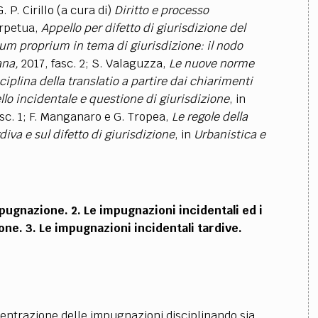
G. P. Cirillo (a cura di)
Diritto e processo
erpetua,
Appello per difetto di giurisdizione del
um proprium in tema di giurisdizione: il nodo
ana,
2017, fasc. 2; S. Valaguzza,
Le nuove norme
iplina della translatio a partire dai chiarimenti
llo incidentale e questione di giurisdizione
, in
sc. 1; F. Manganaro e G. Tropea,
Le regole della
iva e sul difetto di giurisdizione
, in
Urbanistica e
mpugnazione. 2. Le impugnazioni incidentali ed i
ne. 3. Le impugnazioni incidentali tardive.
ncentrazione delle impugnazioni disciplinando sia