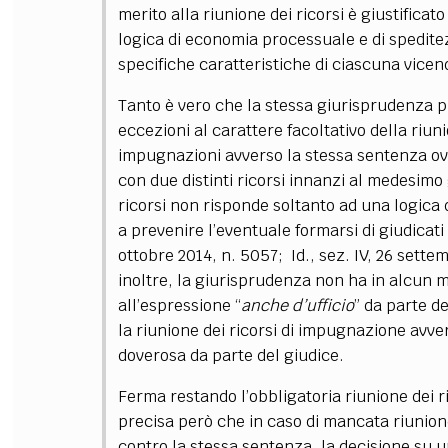
merito alla riunione dei ricorsi è giustificat
logica di economia processuale e di spedit
specifiche caratteristiche di ciascuna vicen
Tanto è vero che la stessa giurisprudenza 
eccezioni al carattere facoltativo della riunio
impugnazioni avverso la stessa sentenza o
con due distinti ricorsi innanzi al medesimo 
ricorsi non risponde soltanto ad una logica
a prevenire l’eventuale formarsi di giudicati c
ottobre 2014, n. 5057; Id., sez. IV, 26 sett
inoltre, la giurisprudenza non ha in alcun 
all’espressione “
anche d’ufficio
” da parte d
la riunione dei ricorsi di impugnazione avv
doverosa da parte del giudice.
Ferma restando l’obbligatoria riunione dei ri
precisa però che in caso di mancata riunio
contro la stessa sentenza, la decisione su