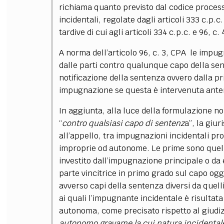
richiama quanto previsto dal codice process
incidentali, regolate dagli articoli 333 c.p.c
tardive di cui agli articoli 334 c.p.c. e 96, c.
A norma dell’articolo 96, c. 3, CPA le impu
dalle parti contro qualunque capo della sen
notificazione della sentenza ovvero dalla pri
impugnazione se questa è intervenuta anter
In aggiunta, alla luce della formulazione 
“
contro qualsiasi capo di sentenz
a”, la giu
all’appello, tra impugnazioni incidentali pr
improprie od autonome. Le prime sono quel
investito dall’impugnazione principale o da
parte vincitrice in primo grado sul capo o
avverso capi della sentenza diversi da quell
ai quali l’impugnante incidentale è risult
autonoma, come precisato rispetto al giudizi
autonomo gravame la cui natura incidental