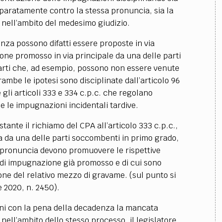
paratamente contro la stessa pronuncia, sia la
 nell’ambito del medesimo giudizio.
za possono difatti essere proposte in via
ione promosso in via principale da una delle parti
rti che, ad esempio, possono non essere venute
mbe le ipotesi sono disciplinate dall’articolo 96
gli articoli 333 e 334 c.p.c. che regolano
e le impugnazioni incidentali tardive.
ante il richiamo del CPA all’articolo 333 c.p.c.,
a da una delle parti soccombenti in primo grado,
la pronuncia devono promuovere le rispettive
o di impugnazione già promosso e di cui sono
ne del relativo mezzo di gravame. (sul punto si
le 2020, n. 2450).
ioni con la pena della decadenza la mancata
nell’ambito dello stesso processo, il legislatore