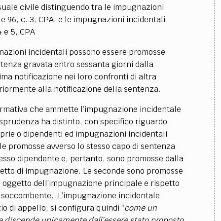
uale civile distinguendo tra le impugnazioni
. e 96, c. 3, CPA, e le impugnazioni incidentali
 4 e 5, CPA
gnazioni incidentali possono essere promosse
tenza gravata entro sessanta giorni dalla
ma notificazione nei loro confronti di altra
iormente alla notificazione della sentenza.
normativa che ammette l’impugnazione incidentale
risprudenza ha distinto, con specifico riguardo
oprie o dipendenti ed impugnazioni incidentali
le promosse avverso lo stesso capo di sentenza
 esso dipendente e, pertanto, sono promosse dalla
ggetto di impugnazione. Le seconde sono promosse
i oggetto dell’impugnazione principale e rispetto
ata soccombente. L’impugnazione incidentale
o di appello, si configura quindi “
come un
e discende unicamente dall’essere stato proposto