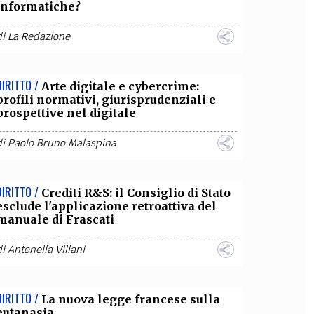
informatiche?
di
La Redazione
DIRITTO /
Arte digitale e cybercrime:
profili normativi, giurisprudenziali e
prospettive nel digitale
di
Paolo Bruno Malaspina
DIRITTO /
Crediti R&S: il Consiglio di Stato
esclude l'applicazione retroattiva del
manuale di Frascati
di
Antonella Villani
DIRITTO /
La nuova legge francese sulla
eutanasia