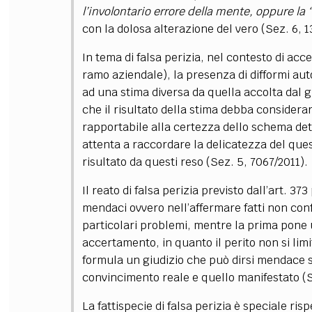
l’involontario errore della mente, oppure la 
con la dolosa alterazione del vero (Sez. 6, 1
In tema di falsa perizia, nel contesto di acc
ramo aziendale), la presenza di difformi aut
ad una stima diversa da quella accolta dal g
che il risultato della stima debba considerar
rapportabile alla certezza dello schema dett
attenta a raccordare la delicatezza del quesit
risultato da questi reso (Sez. 5, 7067/2011).
Il reato di falsa perizia previsto dall’art. 3
mendaci ovvero nell’affermare fatti non conf
particolari problemi, mentre la prima pone un
accertamento, in quanto il perito non si limi
formula un giudizio che può dirsi mendace s
convincimento reale e quello manifestato (S
La fattispecie di falsa perizia è speciale ri