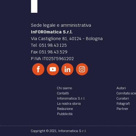
Sede legale e amministrativa
InFOROmatica S.r.l.
Via Castiglione 81, 40124 - Bologna
Tel. 051.98.43.125
Fax 051.98.43.529
P.IVA IT02575961202
Chi siamo
Autori
Contatti
Comitato scie
Inforomatica S.r.l.
Curatori
La nostra storia
Fotografi
Redazione
Partner
Pubblicità
Copyright © 2021, Inforomatica S.r.l.