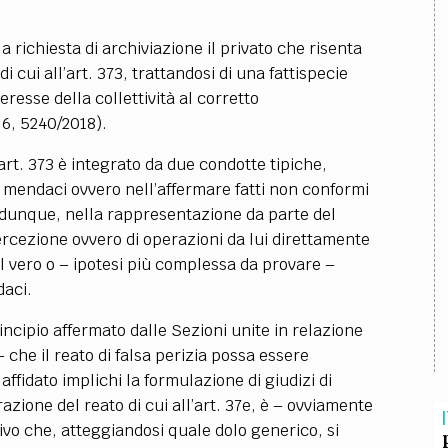
TEAM
AZIONE
COMITATO SCIENTIFICO
AUTORI
CURATORI
FOTOGRAFI
PARTNER
C
 richiesta di archiviazione il privato che risenta
di cui all’art. 373, trattandosi di una fattispecie
EXTRA
eresse della collettività al corretto
 6, 5240/2018).
CODICI
RUBRICHE
LIBRI
PROCEEDINGS
PUBBLICITÀ
CONTATTI
l’art. 373 è integrato da due condotte tipiche,
SOCIAL MEDIA
i mendaci ovvero nell’affermare fatti non conformi
ia, dunque, nella rappresentazione da parte del
 percezione ovvero di operazioni da lui direttamente
al vero o
–
ipotesi più complessa da provare
–
daci.
ncipio affermato dalle Sezioni unite in relazione
–
che il reato di falsa perizia possa essere
fidato implichi la formulazione di giudizi di
razione del reato di cui all’art. 37e, è
–
ovviamente
I
vo che, atteggiandosi quale dolo generico, si