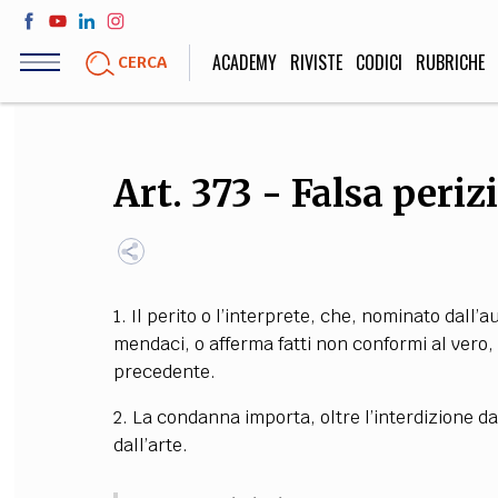
Salta
al
ACADEMY
RIVISTE
CODICI
RUBRICHE
CERCA
contenuto
principale
LIFE STYLE
SOCIETÀ
Art. 373 - Falsa periz
Sport, Cucina, Viaggi,
Politica, Attua
Moda
Educazione, Lavor
1. Il perito o l’interprete, che, nominato dall’a
STORIA E FILO
mendaci, o afferma fatti non conformi al vero, 
precedente.
Scienze stori
umanistiche, Re
2. La condanna importa, oltre l’interdizione dai
dall’arte.