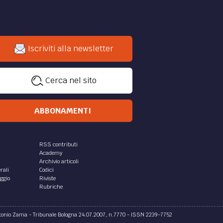
Iscriviti alla newsletter
Cerca nel sito
ABBONAMENTI
RSS contributi
Academy
Archivio articoli
rali
Codici
aggio
Riviste
Rubriche
ntonio Zama - Tribunale Bologna 24.07.2007, n.7770 - ISSN 2239-7752