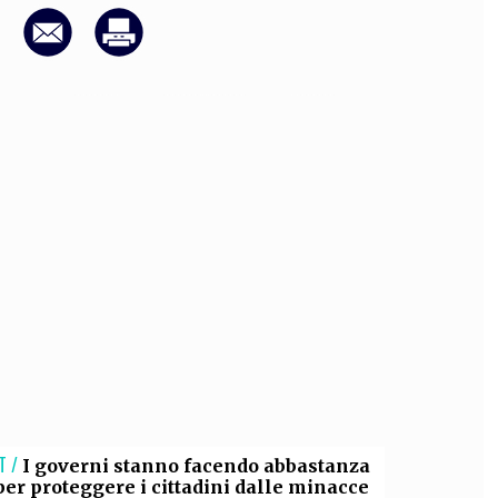
OLLABORA CON NOI
T /
I governi stanno facendo abbastanza
per proteggere i cittadini dalle minacce