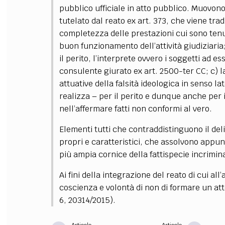
pubblico ufficiale in atto pubblico. Muovono 
tutelato dal reato ex art. 373, che viene tra
completezza delle prestazioni cui sono tenuti 
buon funzionamento dell’attività giudiziaria;
il perito, l’interprete ovvero i soggetti ad e
consulente giurato ex art. 2500-ter CC; c) 
attuative della falsità ideologica in senso la
realizza
–
per il perito e dunque anche per 
nell’affermare fatti non conformi al vero.
Elementi tutti che contraddistinguono il delit
propri e caratteristici, che assolvono appun
più ampia cornice della fattispecie incrimina
Ai fini della integrazione del reato di cui all’
coscienza e volontà di non di formare un att
6, 20314/2015).