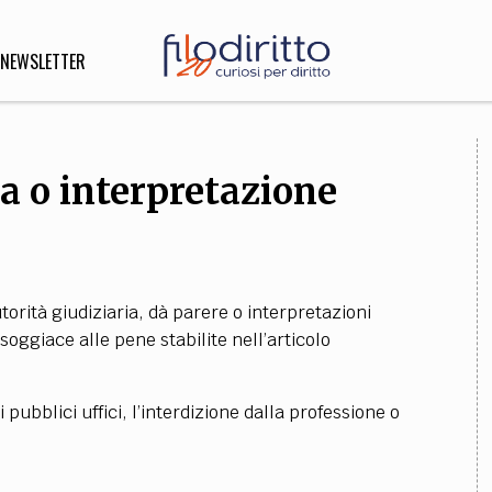
NEWSLETTER
ia o interpretazione
DIRITTO
lità,
o, Esteri
utorità giudiziaria, dà parere o interpretazioni
SOFIA
INNOVAZIONE
soggiace alle pene stabilite nell’articolo
che,
Scienze informatiche,
Arte,
ligione
Architettura, Ingegneria
 pubblici uffici, l’interdizione dalla professione o