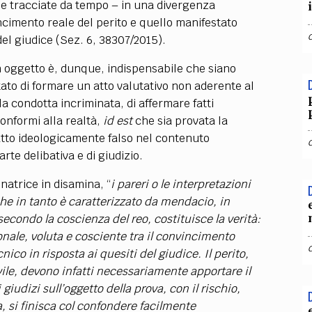
e tracciate da tempo – in una divergenza
incimento reale del perito e quello manifestato
 del giudice (Sez. 6, 38307/2015).
in oggetto è, dunque, indispensabile che siano
ato di formare un atto valutativo non aderente al
a condotta incriminata, di affermare fatti
conformi alla realtà,
id est
che sia provata la
atto ideologicamente falso nel contenuto
arte delibativa e di giudizio.
inatrice in disamina, “
i pareri o le interpretazioni
che in tanto è caratterizzato da mendacio, in
secondo la coscienza del reo, costituisce la verità:
onale, voluta e cosciente tra il convincimento
nico in risposta ai quesiti del giudice. Il perito,
ivile, devono infatti necessariamente apportare il
 giudizi sull’oggetto della prova, con il rischio,
, si finisca col confondere facilmente