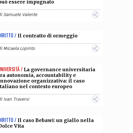
può essere impugnato
di
Samuele Valente
DIRITTO /
Il contratto di ormeggio
di
Micaela Lopinto
UNIVERSITÀ /
La governance universitaria
tra autonomia, accountability e
innovazione organizzativa: il caso
italiano nel contesto europeo
di
Ivan Traversi
DIRITTO /
Il caso Bebawi: un giallo nella
Dolce Vita