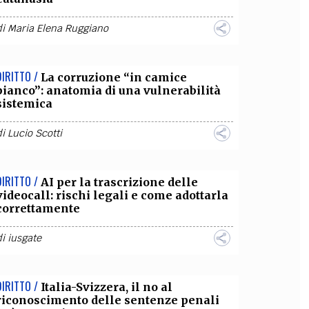
di
Maria Elena Ruggiano
DIRITTO /
La corruzione “in camice
bianco”: anatomia di una vulnerabilità
sistemica
di
Lucio Scotti
DIRITTO /
AI per la trascrizione delle
videocall: rischi legali e come adottarla
correttamente
di
iusgate
DIRITTO /
Italia-Svizzera, il no al
riconoscimento delle sentenze penali