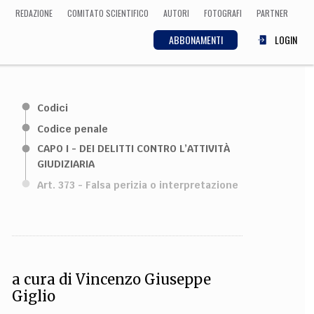
REDAZIONE
COMITATO SCIENTIFICO
AUTORI
FOTOGRAFI
PARTNER
ABBONAMENTI
LOGIN
SCIENZA
Codici
ECONOMIA
Matematica, Fisica,
Codice penale
Biologia, Cifrematica,
CAPO I - DEI DELITTI CONTRO L’ATTIVITÀ
Medicina
GIUDIZIARIA
Art. 373 - Falsa perizia o interpretazione
CULTURA
 Cinema, Musica,
Letteratura
a cura di
Vincenzo Giuseppe
Giglio