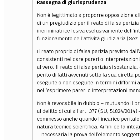
Rassegna di giurisprudenza
FILODIRITTO
RED
Non è legittimato a proporre opposizione alla
di un pregiudizio per il reato di falsa perizia 
incriminatrice lesiva esclusivamente dell’int
funzionamento dell’attività giudiziaria (Sez.
Il reato proprio di falsa perizia previsto dal
consistenti nel dare pareri o interpretazion
al vero. Il reato di falsa perizia si sostanz
perito di fatti avvenuti sotto la sua diretta
eseguite o non eseguite in termini difformi 
nell’esprimere pareri o interpretazioni men
Non è revocabile in dubbio
–
mutuando il pri
al delitto di cui all’art. 377 (SU, 51824/2014)
commesso anche quando l’incarico peritale af
natura tecnico scientifica. Ai fini della integ
–
necessaria la prova dell’elemento soggetti