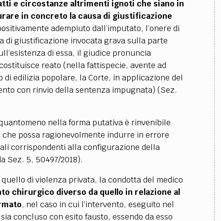
TEAM
tti e circostanze altrimenti ignoti che siano in
urare in concreto la causa di giustificazione
AZIONE
COMITATO SCIENTIFICO
AUTORI
CURATORI
FOTOGRAFI
PARTNER
C
 positivamente adempiuto dall’imputato, l’onere di
a di giustificazione invocata grava sulla parte
EXTRA
sull’esistenza di essa, il giudice pronuncia
CODICI
RUBRICHE
LIBRI
PROCEEDINGS
PUBBLICITÀ
CONTATTI
ostituisce reato (nella fattispecie, avente ad
di edilizia popolare, la Corte, in applicazione del
ento con rinvio della sentenza impugnata) (Sez.
SOCIAL MEDIA
, quantomeno nella forma putativa è rinvenibile
e che possa ragionevolmente indurre in errore
uali corrispondenti alla configurazione della
da Sez. 5, 50497/2018).
 quello di violenza privata, la condotta del medico
to chirurgico diverso da quello in relazione al
ormato
, nel caso in cui l’intervento, eseguito nel
si sia concluso con esito fausto, essendo da esso