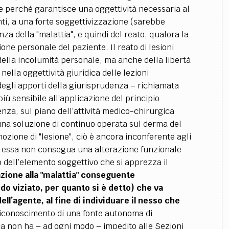
) e perché garantisce una oggettività necessaria al
enti, a una forte soggettivizzazione (sarebbe
nza della "malattia", e quindi del reato, qualora la
zione personale del paziente.
Il reato di lesioni
della incolumità personale, ma anche della libertà
ella oggettività giuridica delle lezioni
 degli apporti della giurisprudenza
–
richiamata
iù sensibile all’applicazione del principio
nza, sul piano dell’attività medico-chirurgica
e una soluzione di continuo operata sul derma del
nozione di "lesione", ciò è ancora inconferente agli
 ad essa non consegua una alterazione funzionale
 dell’elemento soggettivo che si apprezza il
azione alla "malattia" conseguente
do viziato, per quanto si è detto) che va
l’agente, al fine di individuare il nesso che
riconoscimento di una fonte autonoma di
ica non ha
–
ad ogni modo
–
impedito alle Sezioni