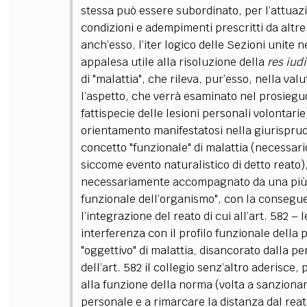
stessa può essere subordinato, per l’attuazio
condizioni e adempimenti prescritti da altre
anch’esso, l’iter logico delle Sezioni unite
appalesa utile alla risoluzione della
res iud
di "malattia", che rileva, pur’esso, nella va
l’aspetto, che verrà esaminato nel prosieguo
fattispecie delle lesioni personali volontarie
orientamento manifestatosi nella giurisprude
concetto "funzionale" di malattia (necessario 
siccome evento naturalistico di detto reato
necessariamente accompagnato da una più 
funzionale dell’organismo", con la consegue
l’integrazione del reato di cui all’art. 582
–
l
interferenza con il profilo funzionale della
"oggettivo" di malattia, disancorato dalla pe
dell’art. 582 il collegio senz’altro aderisce, 
alla funzione della norma (volta a sanzionare
personale e a rimarcare la distanza dal rea