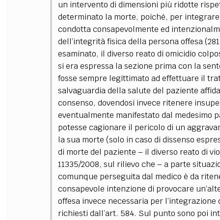
un intervento di dimensioni più ridotte risp
determinato la morte, poiché, per integrare 
condotta consapevolmente ed intenzionalmen
dell’integrità fisica della persona offesa (2
esaminato, il diverso reato di omicidio colpo
si era espressa la sezione prima con la sen
fosse sempre legittimato ad effettuare il tr
salvaguardia della salute del paziente affid
consenso, dovendosi invece ritenere insupera
eventualmente manifestato dal medesimo paz
potesse cagionare il pericolo di un aggravam
la sua morte (solo in caso di dissenso espre
di morte del paziente
–
il diverso reato di vi
11335/2008, sul rilievo che
–
a parte situaz
comunque perseguita dal medico è da riten
consapevole intenzione di provocare un’alter
offesa invece necessaria per l’integrazione de
richiesti dall’art. 584. Sul punto sono poi i