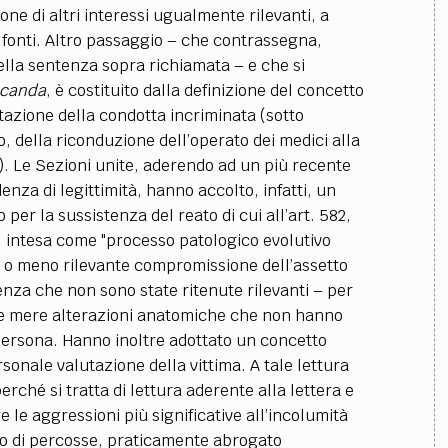
ne di altri interessi ugualmente rilevanti, a
 fonti. Altro passaggio
–
che contrassegna,
 nella sentenza sopra richiamata
–
e che si
icanda
, è costituito dalla definizione del concetto
lutazione della condotta incriminata (sotto
, della riconduzione dell’operato dei medici alla
).
Le Sezioni unite, aderendo ad un più recente
nza di legittimità, hanno accolto, infatti, un
per la sussistenza del reato di cui all’art. 582,
), intesa come "processo patologico evolutivo
o meno rilevante compromissione dell’assetto
nza che non sono state ritenute rilevanti
–
per
e mere alterazioni anatomiche che non hanno
 persona.
Hanno inoltre adottato un concetto
rsonale valutazione della vittima. A tale lettura
perché si tratta di lettura aderente alla lettera e
 le aggressioni più significative all’incolumità
to di percosse, praticamente abrogato