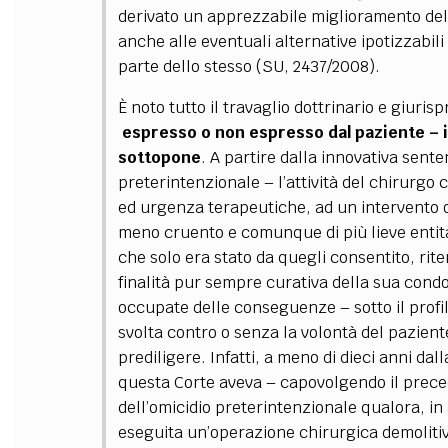
derivato un apprezzabile miglioramento delle
anche alle eventuali alternative ipotizzabili
parte dello stesso (SU, 2437/2008).
È noto tutto il travaglio dottrinario e giuris
espresso o non espresso dal paziente
–
sottopone
. A partire dalla innovativa sen
preterintenzionale
–
l’attività del chirurgo 
ed urgenza terapeutiche, ad un intervento op
meno cruento e comunque di più lieve entit
che solo era stato da quegli consentito, rite
finalità pur sempre curativa della sua condo
occupate delle conseguenze
–
sotto il prof
svolta contro o senza la volontà del pazien
prediligere.
Infatti, a meno di dieci anni da
questa Corte aveva
–
capovolgendo il prece
dell’omicidio preterintenzionale qualora, in
eseguita un’operazione chirurgica demolitiv