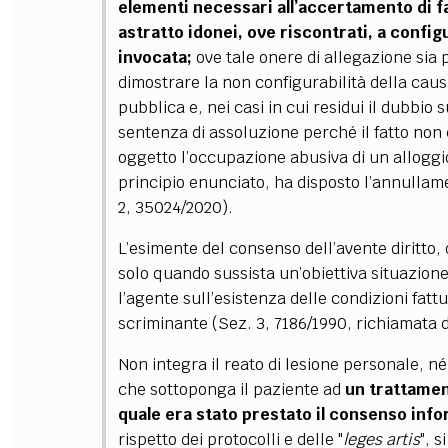
elementi necessari all’accertamento di fa
astratto idonei, ove riscontrati, a config
FILODIRITTO
RED
invocata;
ove tale onere di allegazione sia
dimostrare la non configurabilità della caus
pubblica e, nei casi in cui residui il dubbio 
sentenza di assoluzione perché il fatto non c
oggetto l’occupazione abusiva di un alloggio 
principio enunciato, ha disposto l’annullam
2, 35024/2020).
L’esimente del consenso dell’avente diritto
solo quando sussista un’obiettiva situazion
l’agente sull’esistenza delle condizioni fatt
scriminante (Sez. 3, 7186/1990, richiamata 
Non integra il reato di lesione personale, né
che sottoponga il paziente ad
un trattamen
quale era stato prestato il consenso inf
rispetto dei protocolli e delle "
leges artis
", 