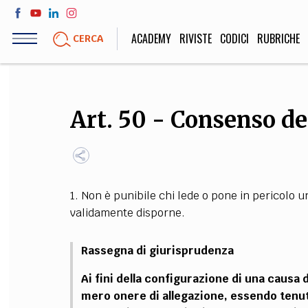
Salta
al
ACADEMY
RIVISTE
CODICI
RUBRICHE
CERCA
contenuto
principale
LIFE STYLE
SOCIETÀ
Art. 50 - Consenso del
Sport, Cucina, Viaggi,
Politica, Attua
Moda
Educazione, Lavor
1. Non è punibile chi lede o pone in pericolo 
STORIA E FILO
validamente disporne.
Scienze stori
umanistiche, Re
Rassegna di giurisprudenza
Ai fini della configurazione di una causa 
mero onere di allegazione, essendo tenuto a