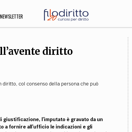
NEWSLETTER
l’avente diritto
DIRITTO
lità,
o, Esteri
un diritto, col consenso della persona che può
SOFIA
INNOVAZIONE
che,
Scienze informatiche,
Arte,
ligione
Architettura, Ingegneria
di giustificazione, l’imputato è gravato da un
 fornire all’ufficio le indicazioni e gli