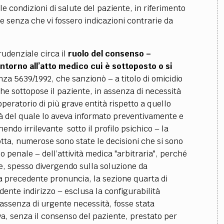
 condizioni di salute del paziente, in riferimento
 e senza che vi fossero indicazioni contrarie da
prudenziale circa il
ruolo del consenso
–
intorno all’atto medico cui è sottoposto o si
tenza 5639/1992, che sanzionò
–
a titolo di omicidio
che sottopose il paziente, in assenza di necessità
eratorio di più grave entità rispetto a quello
à del quale lo aveva informato preventivamente e
nendo irrilevante sotto il profilo psichico
–
la
tta, numerose sono state le decisioni che si sono
ilo penale
–
dell’attività medica "arbitraria", perché
te, spesso divergendo sulla soluzione da
lla precedente pronuncia, la sezione quarta di
dente indirizzo
–
esclusa la configurabilità
 assenza di urgente necessità, fosse stata
a, senza il consenso del paziente, prestato per