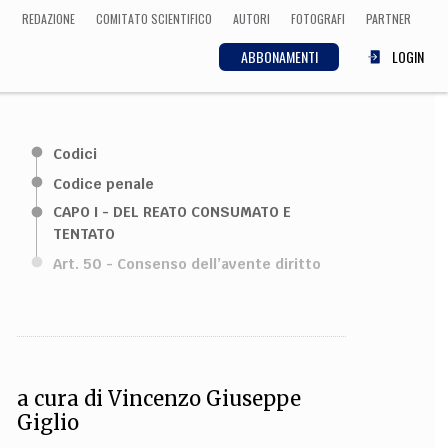
REDAZIONE
COMITATO SCIENTIFICO
AUTORI
FOTOGRAFI
PARTNER
ABBONAMENTI
LOGIN
SCIENZA
Codici
ECONOMIA
Matematica, Fisica,
Codice penale
Biologia, Cifrematica,
CAPO I - DEL REATO CONSUMATO E
Medicina
TENTATO
Art. 50 - Consenso dell’avente diritto
CULTURA
 Cinema, Musica,
Letteratura
a cura di
Vincenzo Giuseppe
Giglio