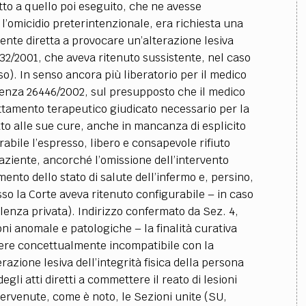
etto a quello poi eseguito, che ne avesse
l’omicidio preterintenzionale, era richiesta una
te diretta a provocare un’alterazione lesiva
8132/2001, che aveva ritenuto sussistente, nel caso
so).
In senso ancora più liberatorio per il medico
tenza 26446/2002, sul presupposto che il medico
attamento terapeutico giudicato necessario per la
ato alle sue cure, anche in mancanza di esplicito
bile l’espresso, libero e consapevole rifiuto
iente, ancorché l’omissione dell’intervento
ento dello stato di salute dell’infermo e, persino,
sso la Corte aveva ritenuto configurabile
–
in caso
olenza privata).
Indirizzo confermato da Sez. 4,
ioni anomale e patologiche
–
la finalità curativa
ere concettualmente incompatibile con la
azione lesiva dell’integrità fisica della persona
gli atti diretti a commettere il reato di lesioni
ntervenute, come è noto, le Sezioni unite (SU,