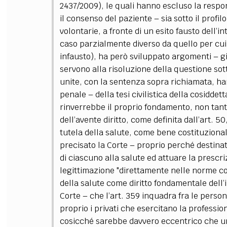
2437/2009), le quali hanno escluso la respo
il consenso del paziente
–
sia sotto il profil
volontarie, a fronte di un esito fausto dell’i
caso parzialmente diverso da quello per cui 
infausto), ha però sviluppato argomenti
–
gi
servono alla risoluzione della questione sot
unite, con la sentenza sopra richiamata, h
penale
–
della tesi civilistica della cosiddet
rinverrebbe il proprio fondamento, non tant
dell’avente diritto, come definita dall’art. 50
tutela della salute, come bene costituzional
precisato la Corte
–
proprio perché destinata
di ciascuno alla salute ed attuare la prescri
legittimazione "direttamente nelle norme co
della salute come diritto fondamentale dell’
Corte
–
che l’art. 359 inquadra fra le person
proprio i privati che esercitano la professio
cosicché sarebbe davvero eccentrico che una