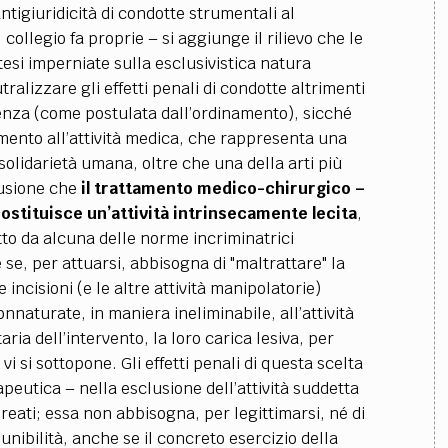
ntigiuridicità di condotte strumentali al
l collegio fa proprie
–
si aggiunge il rilievo che le
tesi imperniate sulla esclusivistica natura
ralizzare gli effetti penali di condotte altrimenti
venza (come postulata dall’ordinamento), sicché
mento all’attività medica, che rappresenta una
solidarietà umana, oltre che una della arti più
lusione che
il trattamento medico-chirurgico
–
ostituisce un’attività intrinsecamente lecita
,
tto da alcuna delle norme incriminatrici
e, per attuarsi, abbisogna di "maltrattare" la
incisioni (e le altre attività manipolatorie)
nnaturate, in maniera ineliminabile, all’attività
ria dell’intervento, la loro carica lesiva, per
 vi si sottopone.
Gli effetti penali di questa scelta
erapeutica
–
nella esclusione dell’attività suddetta
ri reati; essa non abbisogna, per legittimarsi, né di
unibilità, anche se il concreto esercizio della