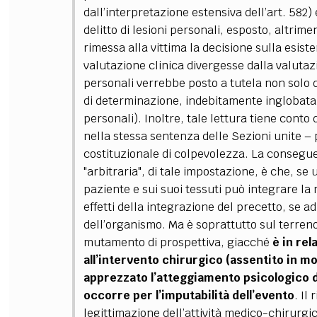
dall’interpretazione estensiva dell’art. 582
delitto di lesioni personali, esposto, altrim
rimessa alla vittima la decisione sulla esiste
valutazione clinica divergesse dalla valuta
personali verrebbe posto a tutela non solo 
di determinazione, indebitamente inglobata n
personali). Inoltre, tale lettura tiene conto
nella stessa sentenza delle Sezioni unite
–
p
costituzionale di colpevolezza. La consegue
"arbitraria", di tale impostazione, è che, s
paziente e sui suoi tessuti può integrare la 
effetti della integrazione del precetto, se
dell’organismo.
Ma è soprattutto sul terreno
mutamento di prospettiva, giacché
è in rel
all’intervento chirurgico (assentito in mo
apprezzato l’atteggiamento psicologico del
occorre per l’imputabilità dell’evento
.
Il 
legittimazione dell’attività medico-chirurg