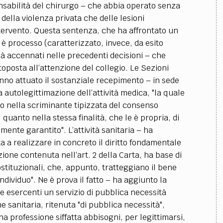
nsabilità del chirurgo
–
che abbia operato senza
o della violenza privata che delle lesioni
ntervento.
Questa sentenza, che ha affrontato un
è processo (caratterizzato, invece, da esito
à accennati nelle precedenti decisioni
–
che
toposta all’attenzione del collegio.
Le Sezioni
anno attuato il sostanziale recepimento
–
in sede
ta autolegittimazione dell’attività medica, "la quale
o nella scriminante tipizzata del consenso
, quanto nella stessa finalità, che le è propria, di
mente garantito". L’attività sanitaria
–
ha
 a realizzare in concreto il diritto fondamentale
zione contenuta nell’art. 2 della Carta, ha base di
stituzionali, che, appunto, tratteggiano il bene
individuo".
Ne è prova il fatto
–
ha aggiunto la
e esercenti un servizio di pubblica necessità
ne sanitaria, ritenuta "di pubblica necessità",
 professione siffatta abbisogni, per legittimarsi,