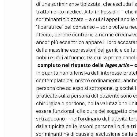
di una scriminante tipizzata, che escluda l’a
trattamento medico. A tali riflessioni
–
che i
scriminanti tipizzate
–
a cui si appellano le 
"liberatrice" del consenso
–
sono volte a neut
illecite, perché contrarie a norme di convi
ancor più eccentrico appare il loro accosta
della massime espressioni del genio e della 
nobili e utili all’uomo.
Da qui la prima conc
compiuto nel rispetto delle
leges artis
–
c
in quanto non offensiva dell’interesse prote
contemplate dal nostro ordinamento, anche s
persona che ad esso si sottopone, giacché le 
praticate sulla persona del paziente sono co
chirurgica e perdono, nella valutazione unita
essere funzionali alla cura del soggetto che
si traducono
–
nell’ordinario dell’attività t
dalla tipicità delle lesioni personali o di alt
scriminanti né di cause di esclusione della p