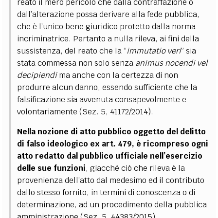
reato il mero pericolo che dalla contraffazione o
dall’alterazione possa derivare alla fede pubblica,
che è l’unico bene giuridico protetto dalla norma
incriminatrice. Pertanto a nulla rileva, ai fini della
sussistenza, del reato che la “
immutatio veri
” sia
stata commessa non solo senza
animus nocendi vel
decipiendi
ma anche con la certezza di non
produrre alcun danno, essendo sufficiente che la
falsificazione sia avvenuta consapevolmente e
volontariamente (Sez. 5, 41172/2014).
Nella nozione di atto pubblico oggetto del delitto
di falso ideologico ex art. 479, è ricompreso ogni
atto redatto dal pubblico ufficiale nell’esercizio
delle sue funzioni
, giacché ciò che rileva è la
provenienza dell’atto dal medesimo ed il contributo
dallo stesso fornito, in termini di conoscenza o di
determinazione, ad un procedimento della pubblica
amministrazione (Sez. 5, 44383/2015).