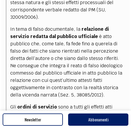
stessa natura e gli stessi effetti processuali del
corrispondente verbale redatto dal PM (SU,
32009/2006).
In tema di falso documentale, la
relazione di
servizio redatta dal pubblico ufficiale
è atto
pubblico che, come tale, fa fede fino a querela di
falso dei fatti che siano rientrati nella percezione
diretta dell’autore o che siano dallo stesso riferiti.
Ne consegue che integra il reato di falso ideologico
commesso dal pubblico ufficiale in atto pubblico la
relazione con cui quest’ultimo attesti fatti
oggettivamente in contrasto con la realtà storica
della vicenda narrata (Sez. 5, 38085/2012).
Gli
ordini di servizio
sono a tutti gli effetti atti
pubblici, dovendosi considerare tali, non solo gli atti
Newsletter
Abbonamenti
destinati a spiegare efficacia nei confronti dei terzi,
ma anche quelli meramente interni, formati dal