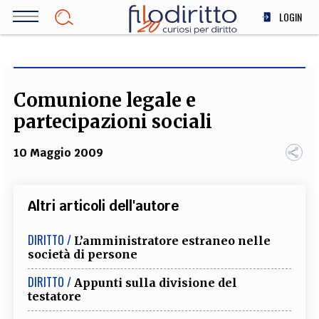
Salta
LOGIN
al
contenuto
DIRITTO
principale
ECONOMIA
SOCIETÀ
Comunione legale e
MEDICINA
partecipazioni sociali
SCIENZA
10 Maggio 2009
STORIA E FILOSOFIA
INNOVAZIONE
ALTRO
Altri articoli dell'autore
DIRITTO /
L’amministratore estraneo nelle
TEAM
società di persone
FILODIRITTO
REDAZIONE
COMITATO SCIENTIFICO
AUTORI
CURATORI
DIRITTO /
Appunti sulla divisione del
FOTOGRAFI
PARTNER
COLLABORA CON NOI
testatore