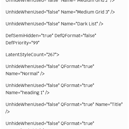
UnhideWhenUsed="false" Name="Medium Grid 2" />
UnhideWhenUsed="false" Name="Medium Grid 3" />
UnhideWhenUsed="false" Name="Dark List" />
DefSemiHidden="true" DefQFormat="false"
DefPriority="99"
LatentStyleCount="267">
UnhideWhenUsed="false" QFormat="true"
Name="Normal" />
UnhideWhenUsed="false" QFormat="true"
Name="heading 1" />
UnhideWhenUsed="false" QFormat="true" Name="Title"
/>
UnhideWhenUsed="false" QFormat="true"