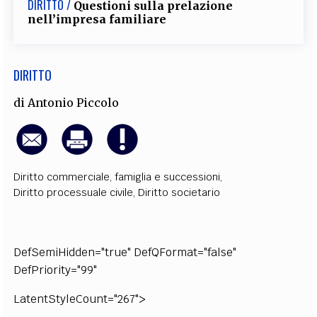
DIRITTO /
Questioni sulla prelazione
EXTRA
nell’impresa familiare
CODICI
RUBRICHE
LIBRI
PROCEEDINGS
PUBBLICITÀ
CONTATTI
DIRITTO
SOCIAL MEDIA
di
Antonio Piccolo
Diritto commerciale
,
famiglia e successioni
,
Diritto processuale civile
,
Diritto societario
DefSemiHidden="true" DefQFormat="false"
DefPriority="99"
LatentStyleCount="267">