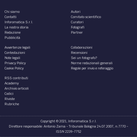
Chi siamo
Autori
Contatti
Comitato scientifico
Inforomatica S.r.l.
Curatori
La nostra storia
Fotografi
Redazione
Partner
Pubblicità
Avvertenze legali
Collaborazioni
Contestazioni
Recensioni
Note legali
Sei un fotografo?
Privacy Policy
Norme redazionali generali
Cookie Policy
Regole per invio e referaggio
RSS contributi
Academy
Archivio articoli
Codici
Riviste
Rubriche
Copyright © 2021, Inforomatica S.r.l.
Direttore responsabile: Antonio Zama - Tribunale Bologna 24.07.2007, n.7770 -
ISSN 2239-7752