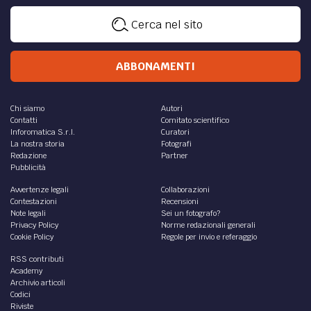
Cerca nel sito
ABBONAMENTI
Chi siamo
Autori
Contatti
Comitato scientifico
Inforomatica S.r.l.
Curatori
La nostra storia
Fotografi
Redazione
Partner
Pubblicità
Avvertenze legali
Collaborazioni
Contestazioni
Recensioni
Note legali
Sei un fotografo?
Privacy Policy
Norme redazionali generali
Cookie Policy
Regole per invio e referaggio
RSS contributi
Academy
Archivio articoli
Codici
Riviste