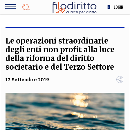
Salta
LOGIN
al
contenuto
DIRITTO
principale
ECONOMIA
SOCIETÀ
Le operazioni straordinarie
MEDICINA
degli enti non profit alla luce
SCIENZA
della riforma del diritto
STORIA E FILOSOFIA
societario e del Terzo Settore
INNOVAZIONE
12 Settembre 2019
ALTRO
TEAM
FILODIRITTO
REDAZIONE
COMITATO SCIENTIFICO
AUTORI
CURATORI
FOTOGRAFI
PARTNER
COLLABORA CON NOI