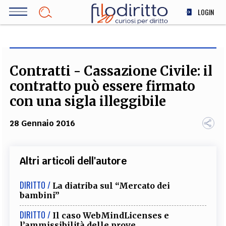
Salta
LOGIN
al
contenuto
DIRITTO
principale
ECONOMIA
SOCIETÀ
Contratti - Cassazione Civile: il
MEDICINA
contratto può essere firmato
SCIENZA
con una sigla illeggibile
STORIA E FILOSOFIA
28 Gennaio 2016
INNOVAZIONE
ALTRO
Altri articoli dell'autore
TEAM
DIRITTO /
La diatriba sul “Mercato dei
bambini”
FILODIRITTO
REDAZIONE
COMITATO SCIENTIFICO
AUTORI
CURATORI
FOTOGRAFI
PARTNER
COLLABORA CON NOI
DIRITTO /
Il caso WebMindLicenses e
l’ammissibilità delle prove