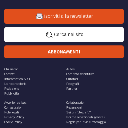
Iscriviti alla newsletter
Cerca nel sito
ABBONAMENTI
Chi siamo
Autori
Contatti
Comitato scientifico
Inforomatica S.r.l.
Curatori
La nostra storia
Fotografi
Redazione
Partner
Pubblicità
Avvertenze legali
Collaborazioni
Contestazioni
Recensioni
Note legali
Sei un fotografo?
Privacy Policy
Norme redazionali generali
Cookie Policy
Regole per invio e referaggio