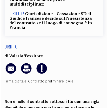
multidisciplinari
EXTRA
DIRITTO /
CODICI
RUBRICHE
LIBRI
PROCEEDINGS
PUBBLICITÀ
CONTATTI
Giurisdizione - Cassazione SU: il
Giudice francese decide sull’inesistenza
del contratto se il luogo di consegna è in
SOCIAL MEDIA
Francia
DIRITTO
di
Valeria Tessitore
Firma digitale
,
Contratto preliminare
,
civile
Non è nullo il contratto sottoscritto con una sigla
illeggibile e non con una firma per esteso se le