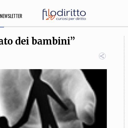
NEWSLETTER
ato dei bambini”
DIRITTO
lità,
o, Esteri
SOFIA
INNOVAZIONE
che,
Scienze informatiche,
Arte,
ligione
Architettura, Ingegneria