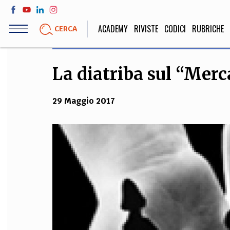
Salta
al
ACADEMY
RIVISTE
CODICI
RUBRICHE
CERCA
contenuto
principale
La diatriba sul “Merc
LIFE STYLE
SOCIETÀ
Sport, Cucina, Viaggi,
Politica, Attua
29 Maggio 2017
Moda
Educazione, Lavor
STORIA E FILO
Scienze stori
umanistiche, Re