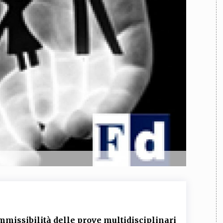
TEAM
AZIONE
COMITATO SCIENTIFICO
AUTORI
CURATORI
FOTOGRAFI
PARTNER
C
EXTRA
CODICI
RUBRICHE
LIBRI
PROCEEDINGS
PUBBLICITÀ
CONTATTI
SOCIAL MEDIA
missibilità delle prove multidisciplinari