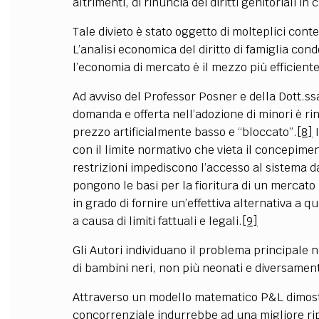
altrimenti, di rinuncia dei diritti genitoriali 
Tale divieto è stato oggetto di molteplici cont
L’analisi economica del diritto di famiglia co
l’economia di mercato è il mezzo più efficiente
Ad avviso del Professor Posner e della Dott.ss
domanda e offerta nell’adozione di minori è ri
prezzo artificialmente basso e “bloccato”.
[8]
I
con il limite normativo che vieta il concepime
restrizioni impediscono l’accesso al sistema da 
pongono le basi per la fioritura di un mercato
in grado di fornire un’effettiva alternativa a 
a causa di limiti fattuali e legali.
[9]
Gli Autori individuano il problema principale 
di bambini neri, non più neonati e diversament
Attraverso un modello matematico P&L dimost
concorrenziale indurrebbe ad una migliore ripar