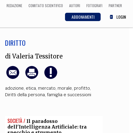
REDAZIONE
COMITATO SCIENTIFICO
AUTORI
FOTOGRAFI
PARTNER
ABBONAMENTI
LOGIN
DIRITTO
SCIENZA
ECONOMIA
Matematica, Fisica,
di
Valeria Tessitore
Biologia, Cifrematica,
Medicina
adozione
,
etica
,
mercato
,
morale
,
profitto
,
CULTURA
Diritti della persona
,
famiglia e successioni
 Cinema, Musica,
Letteratura
SOCIETÀ /
Il paradosso
dell'Intelligenza Artificiale: tra
specchio e strumento