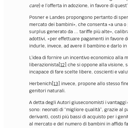
care
) e l’offerta in adozione, in favore di quest
Posner e Landes propongono pertanto di spe
mercato dei bambini», che consenta «a una o p
surplus generato da ... tariffe più alte», calib
adottivi, «per effettuare pagamenti in favore 
indurle, invece, ad avere il bambino e darlo i
L’idea di fornire un incentivo economico alla m
liberazionista
[12]
che si oppone alla visione, s
incapace di fare scelte libere, coscienti e va
Herbenich
[13]
invece, propone allo stesso fine
genitori naturali.
A detta degli Autori giuseconomisti i vantaggi 
sono: neonati di “migliore qualità”, grazie al
derivanti, costi più bassi di acquisto per i gen
al mercato e del numero di bambini in affido f