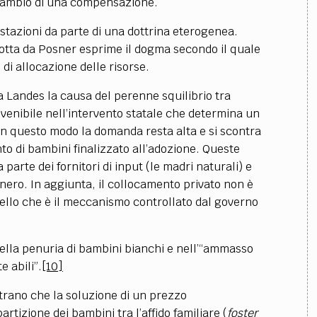
in cambio di una compensazione.
estazioni da parte di una dottrina eterogenea.
ndotta da Posner esprime il dogma secondo il quale
 di allocazione delle risorse.
a Landes la causa del perenne squilibrio tra
nvenibile nell’intervento statale che determina un
n questo modo la domanda resta alta e si scontra
nto di bambini finalizzato all’adozione. Queste
parte dei fornitori di input (le madri naturali) e
 nero. In aggiunta, il collocamento privato non è
quello che è il meccanismo controllato dal governo
nella penuria di bambini bianchi e nell’“ammasso
e abili”.
[10]
rano che la soluzione di un prezzo
tizione dei bambini tra l’affido familiare (
foster