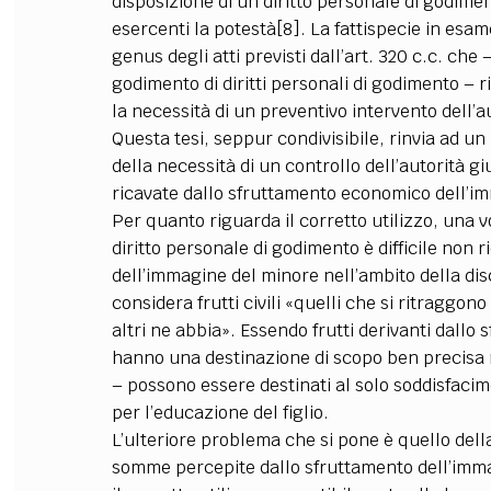
disposizione di un diritto personale di godimen
esercenti la potestà[8]. La fattispecie in esa
genus degli atti previsti dall’art. 320 c.c. che
godimento di diritti personali di godimento – r
la necessità di un preventivo intervento dell’au
Questa tesi, seppur condivisibile, rinvia ad 
della necessità di un controllo dell’autorità gi
ricavate dallo sfruttamento economico dell’i
Per quanto riguarda il corretto utilizzo, una 
diritto personale di godimento è difficile non 
dell’immagine del minore nell’ambito della discipl
considera frutti civili «quelli che si ritraggo
altri ne abbia». Essendo frutti derivanti dallo
hanno una destinazione di scopo ben precisa n
– possono essere destinati al solo soddisfacime
per l’educazione del figlio.
L’ulteriore problema che si pone è quello della
somme percepite dallo sfruttamento dell’immagin