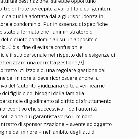
o naturale destinazione, sarebbe opportuno
ltre entrate percepite a vario titolo dai genitori.
ile da quella adottata dalla giurisprudenza in
tore e condominio. Pur in assenza di specifiche
 è stato affermato che l’amministratore di
i delle quote condominiali su un apposito e
. Ciò al fine di evitare confusioni e
o e il suo personale nel rispetto delle esigenze di
atterizzare una corretta gestione[9].
corretto utilizzo e di una regolare gestione dei
ine del minore si deve riconoscere anche la
vo dell’autorità giudiziaria volto a verificarne
dei figlio e dei bisogni della famiglia.
o personale di godimento al diritto di sfruttamento
a preventivo che successivo – dell’autorità
 soluzione più garantista verso il minore
ontratto di sponsorizzazione – avente ad oggetto
agine del minore – nell’ambito degli atti di