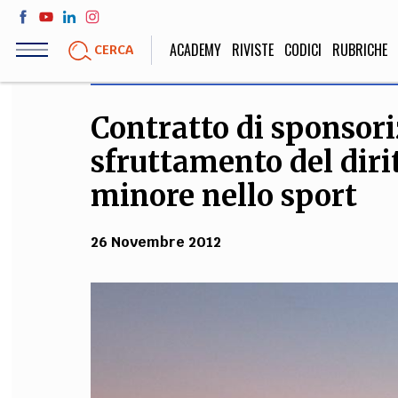
Salta
al
ACADEMY
RIVISTE
CODICI
RUBRICHE
CERCA
contenuto
principale
Contratto di sponsor
LIFE STYLE
SOCIETÀ
sfruttamento del diri
Sport, Cucina, Viaggi,
Politica, Attua
Moda
Educazione, Lavor
minore nello sport
26 Novembre 2012
STORIA E FILO
Scienze stori
umanistiche, Re