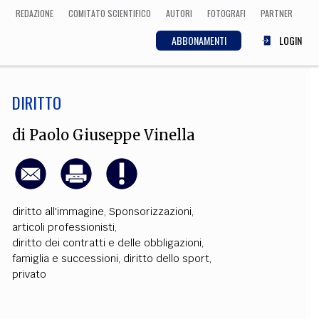
REDAZIONE
COMITATO SCIENTIFICO
AUTORI
FOTOGRAFI
PARTNER
ABBONAMENTI
LOGIN
DIRITTO
SCIENZA
ECONOMIA
Matematica, Fisica,
di
Paolo Giuseppe Vinella
Biologia, Cifrematica,
Medicina
diritto all'immagine
,
Sponsorizzazioni
,
CULTURA
articoli professionisti
,
diritto dei contratti e delle obbligazioni
,
 Cinema, Musica,
Letteratura
famiglia e successioni
,
diritto dello sport
,
privato