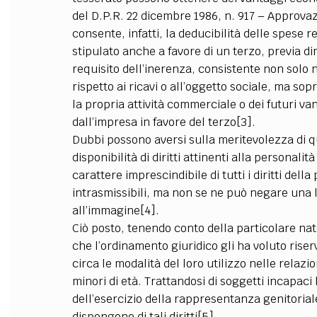
del D.P.R. 22 dicembre 1986, n. 917 – Approvazi
consente, infatti, la deducibilità delle spese 
stipulato anche a favore di un terzo, previa d
requisito dell’inerenza, consistente non solo n
rispetto ai ricavi o all’oggetto sociale, ma sopr
la propria attività commerciale o dei futuri va
dall’impresa in favore del terzo[3].
Dubbi possono aversi sulla meritevolezza di qu
disponibilità di diritti attinenti alla personalit
carattere imprescindibile di tutti i diritti della 
intrasmissibili, ma non se ne può negare una li
all’immagine[4].
Ciò posto, tenendo conto della particolare natu
che l’ordinamento giuridico gli ha voluto riser
circa le modalità del loro utilizzo nelle relazio
minori di età. Trattandosi di soggetti incapaci 
dell’esercizio della rappresentanza genitoriale
dispongono di tali diritti[5].