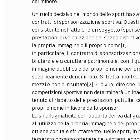
del minore.
Un ruolo decisivo nel mondo dello sport ha svol
contratti di sponsorizzazione sportiva. Questi
consistente nel fatto che un soggetto (sponsee)
prestazioni di veicolazione del segno distinti
la propria immagine o il proprio nome[1].
In particolare, il contratto di sponsorizzazion
bilaterale e a carattere patrimoniale, con il 
immagine pubblica e del proprio nome per p
specificamente denominato. Si tratta, inoltre,
mezzi e non di risultato[2]. Ciò vuol dire che l
competizioni sportive non determinerà un ina
tenuto al rispetto delle prestazioni pattuite, 
proprio nome in favore dello sponsor.
La sinallagmaticità del rapporto deriva dal 
all’utilizzo della propria immagine o del prop
ottiene con tale sfruttamento. Nello sport, in p
tesserato possono ottenere dei vantaggi economi