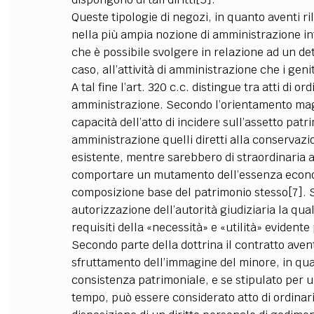
Queste tipologie di negozi, in quanto aventi 
nella più ampia nozione di amministrazione in
che è possibile svolgere in relazione ad un det
caso, all’attività di amministrazione che i geni
A tal fine l’art. 320 c.c. distingue tra atti di o
amministrazione. Secondo l’orientamento magg
capacità dell’atto di incidere sull’assetto pat
amministrazione quelli diretti alla conservazi
esistente, mentre sarebbero di straordinaria a
comportare un mutamento dell’essenza economi
composizione base del patrimonio stesso[7]. So
autorizzazione dell’autorità giudiziaria la qual
requisiti della «necessità» e «utilità» evidente p
Secondo parte della dottrina il contratto avente
sfruttamento dell’immagine del minore, in qu
consistenza patrimoniale, e se stipulato per 
tempo, può essere considerato atto di ordinar