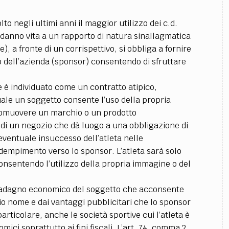
to negli ultimi anni il maggior utilizzo dei c.d.
 danno vita a un rapporto di natura sinallagmatica
, a fronte di un corrispettivo, si obbliga a fornire
vo dell’azienda (sponsor) consentendo di sfruttare
e è individuato come un contratto atipico,
quale un soggetto consente l’uso della propria
romuovere un marchio o un prodotto
 di un negozio che dà luogo a una obbligazione di
’eventuale insuccesso dell’atleta nelle
dempimento verso lo sponsor. L’atleta sarà solo
consentendo l’utilizzo della propria immagine o del
guadagno economico del soggetto che acconsente
rio nome e dai vantaggi pubblicitari che lo sponsor
articolare, anche le società sportive cui l’atleta è
ci soprattutto ai fini fiscali. L’art. 74, comma 2,