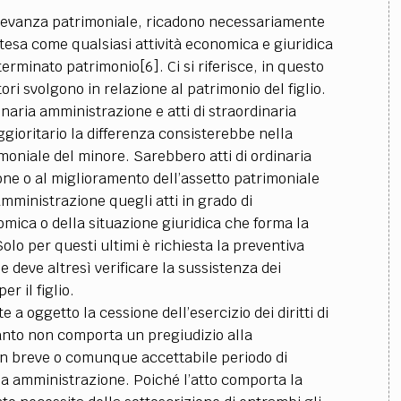
rilevanza patrimoniale, ricadono necessariamente
tesa come qualsiasi attività economica e giuridica
erminato patrimonio[6]. Ci si riferisce, in questo
tori svolgono in relazione al patrimonio del figlio.
rdinaria amministrazione e atti di straordinaria
ioritario la differenza consisterebbe nella
rimoniale del minore. Sarebbero atti di ordinaria
one o al miglioramento dell’assetto patrimoniale
mministrazione quegli atti in grado di
ca o della situazione giuridica che forma la
lo per questi ultimi è richiesta la preventiva
e deve altresì verificare la sussistenza dei
er il figlio.
 a oggetto la cessione dell’esercizio dei diritti di
anto non comporta un pregiudizio alla
un breve o comunque accettabile periodo di
ia amministrazione. Poiché l’atto comporta la