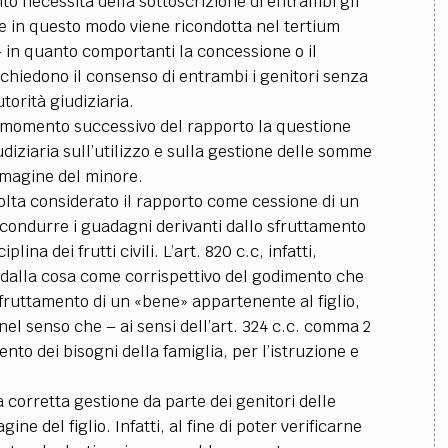
to necessita della sottoscrizione di entrambi gli
me in questo modo viene ricondotta nel tertium
 – in quanto comportanti la concessione o il
ichiedono il consenso di entrambi i genitori senza
torità giudiziaria.
un momento successivo del rapporto la questione
udiziaria sull’utilizzo e sulla gestione delle somme
mmagine del minore.
volta considerato il rapporto come cessione di un
ricondurre i guadagni derivanti dallo sfruttamento
ina dei frutti civili. L’art. 820 c.c, infatti,
no dalla cosa come corrispettivo del godimento che
 sfruttamento di un «bene» appartenente al figlio,
el senso che – ai sensi dell’art. 324 c.c. comma 2
nto dei bisogni della famiglia, per l’istruzione e
 corretta gestione da parte dei genitori delle
e del figlio. Infatti, al fine di poter verificarne