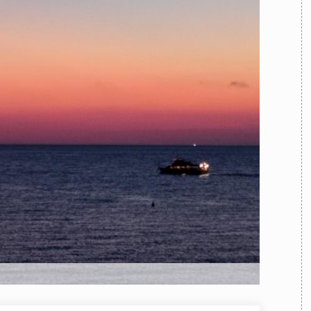
TEAM
AZIONE
COMITATO SCIENTIFICO
AUTORI
CURATORI
FOTOGRAFI
PARTNER
C
EXTRA
CODICI
RUBRICHE
LIBRI
PROCEEDINGS
PUBBLICITÀ
CONTATTI
SOCIAL MEDIA