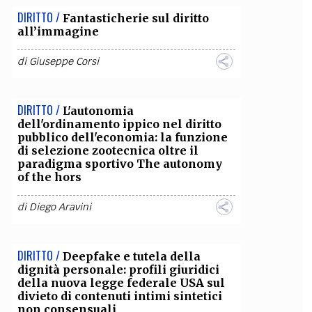
DIRITTO /
Fantasticherie sul diritto
OLLABORA CON NOI
all’immagine
di
Giuseppe Corsi
DIRITTO /
L'autonomia
dell'ordinamento ippico nel diritto
pubblico dell'economia: la funzione
di selezione zootecnica oltre il
paradigma sportivo The autonomy
of the hors
di
Diego Aravini
DIRITTO /
Deepfake e tutela della
dignità personale: profili giuridici
della nuova legge federale USA sul
divieto di contenuti intimi sintetici
non consensuali