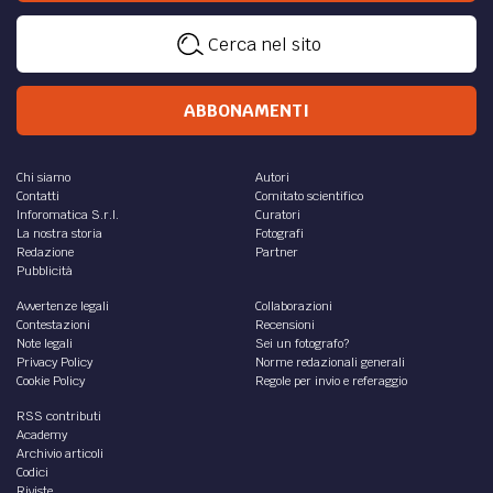
Cerca nel sito
ABBONAMENTI
Chi siamo
Autori
Contatti
Comitato scientifico
Inforomatica S.r.l.
Curatori
La nostra storia
Fotografi
Redazione
Partner
Pubblicità
Avvertenze legali
Collaborazioni
Contestazioni
Recensioni
Note legali
Sei un fotografo?
Privacy Policy
Norme redazionali generali
Cookie Policy
Regole per invio e referaggio
RSS contributi
Academy
Archivio articoli
Codici
Riviste