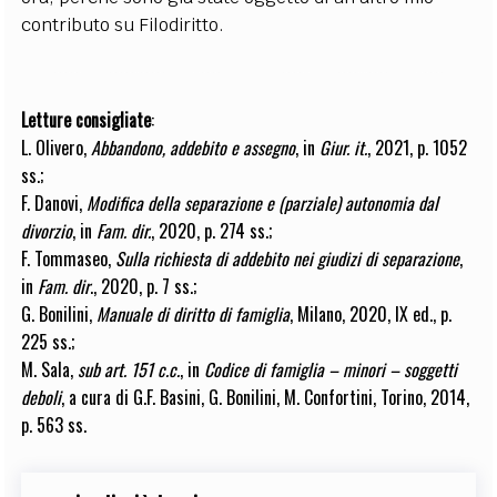
contributo su Filodiritto.
Letture consigliate
:
L. Olivero,
Abbandono, addebito e assegno
, in
Giur. it.
, 2021, p. 1052
ss.;
F. Danovi
,
Modifica della separazione e (parziale) autonomia dal
divorzio
, in
Fam. dir.
, 2020, p. 274 ss.;
F. Tommaseo
,
Sulla richiesta di addebito nei giudizi di separazione
,
in
Fam. dir
., 2020, p. 7 ss.;
G. Bonilini
,
Manuale di diritto di famiglia
, Milano, 2020, IX ed., p.
225 ss.;
M. Sala
,
sub art. 151 c.c.
, in
Codice di famiglia – minori – soggetti
deboli
, a cura di G.F. Basini, G. Bonilini, M. Confortini, Torino, 2014,
p. 563 ss.