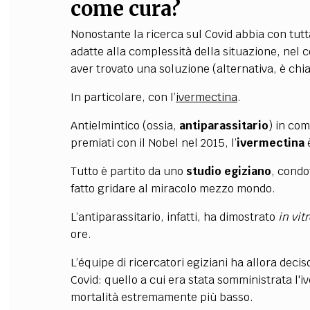
come cura?
Nonostante la ricerca sul Covid abbia con tut
adatte alla complessità della situazione, nel co
aver trovato una soluzione (alternativa, è chiar
In particolare, con l’
ivermectina
.
Antielmintico (ossia,
antiparassitario
) in com
premiati con il Nobel nel 2015, l’
ivermectina
è
Tutto è partito da uno
studio egiziano
, condo
fatto gridare al miracolo mezzo mondo.
L’antiparassitario, infatti, ha dimostrato
in vit
ore.
L’équipe di ricercatori egiziani ha allora decis
Covid: quello a cui era stata somministrata l'iv
mortalità estremamente più basso.