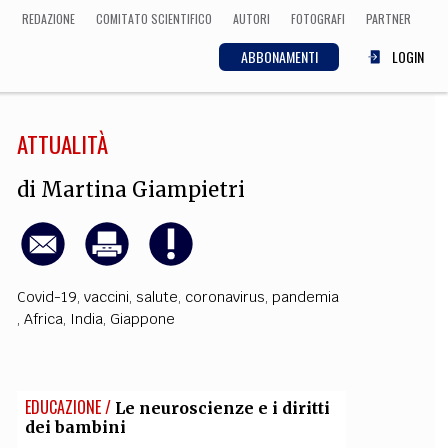
REDAZIONE
COMITATO SCIENTIFICO
AUTORI
FOTOGRAFI
PARTNER
ABBONAMENTI
LOGIN
ATTUALITÀ
SCIENZA
ECONOMIA
Matematica, Fisica,
di
Martina Giampietri
Biologia, Cifrematica,
Medicina
Covid-19
,
vaccini
,
salute
,
coronavirus
,
pandemia
CULTURA
,
Africa
,
India
,
Giappone
 Cinema, Musica,
Letteratura
EDUCAZIONE /
Le neuroscienze e i diritti
dei bambini