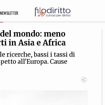
NEWSLETTER
e del mondo: meno
DIRITTO
i in Asia e Africa
lità,
o, Esteri
e ricerche, bassi i tassi di
spetto all’Europa. Cause
SOFIA
INNOVAZIONE
che,
Scienze informatiche,
Arte,
ligione
Architettura, Ingegneria