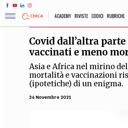
Salta
al
ACADEMY
RIVISTE
CODICI
RUBRICHE
CERCA
contenuto
principale
Covid dall’altra part
LIFE STYLE
SOCIETÀ
vaccinati e meno mort
Sport, Cucina, Viaggi,
Politica, Attua
Moda
Educazione, Lavor
Asia e Africa nel mirino dell
mortalità e vaccinazioni ri
(ipotetiche) di un enigma.
STORIA E FILO
24 Novembre 2021
Scienze stori
umanistiche, Re