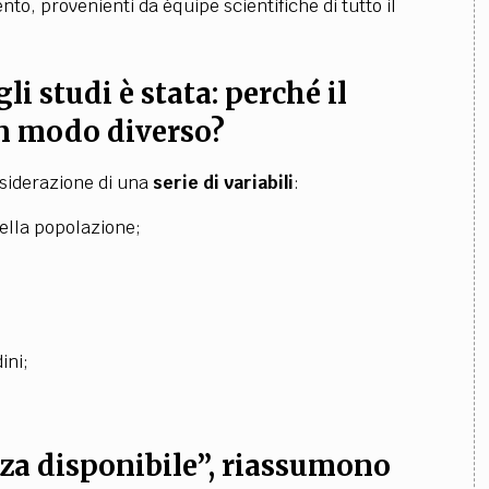
to, provenienti da équipe scientifiche di tutto il
i studi è stata:
perché il
in modo diverso?
nsiderazione di una
serie di variabili
:
della popolazione;
ini;
nza disponibile”, riassumono