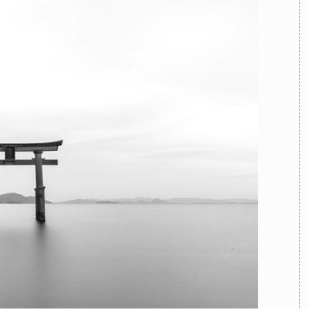
TEAM
AZIONE
COMITATO SCIENTIFICO
AUTORI
CURATORI
FOTOGRAFI
PARTNER
C
EXTRA
CODICI
RUBRICHE
LIBRI
PROCEEDINGS
PUBBLICITÀ
CONTATTI
SOCIAL MEDIA