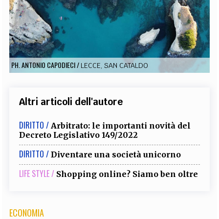
EXTRA
CODICI
RUBRICHE
LIBRI
PROCEEDINGS
PUBBLICITÀ
CONTATTI
SOCIAL MEDIA
PH. ANTONIO CAPODIECI
/
LECCE, SAN CATALDO
Altri articoli dell'autore
DIRITTO /
Arbitrato: le importanti novità del
Decreto Legislativo 149/2022
DIRITTO /
Diventare una società unicorno
LIFE STYLE /
Shopping online? Siamo ben oltre
ECONOMIA