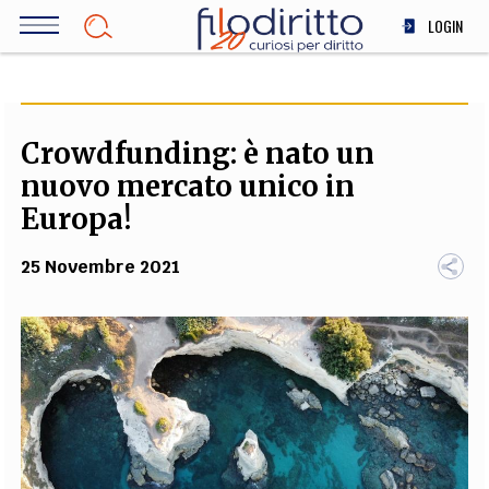
Salta
LOGIN
al
contenuto
DIRITTO
principale
ECONOMIA
SOCIETÀ
Crowdfunding: è nato un
MEDICINA
nuovo mercato unico in
SCIENZA
Europa!
STORIA E FILOSOFIA
25 Novembre 2021
INNOVAZIONE
ALTRO
TEAM
FILODIRITTO
REDAZIONE
COMITATO SCIENTIFICO
AUTORI
CURATORI
FOTOGRAFI
PARTNER
COLLABORA CON NOI