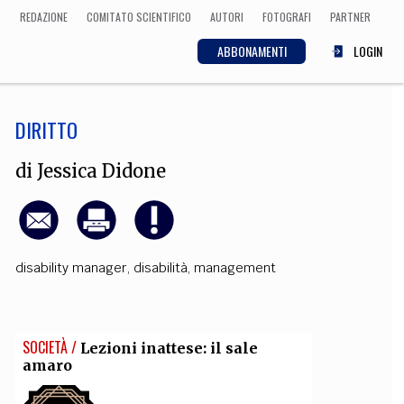
REDAZIONE
COMITATO SCIENTIFICO
AUTORI
FOTOGRAFI
PARTNER
ABBONAMENTI
LOGIN
DIRITTO
SCIENZA
ECONOMIA
Matematica, Fisica,
di
Jessica Didone
Biologia, Cifrematica,
Medicina
disability manager
,
disabilità
,
management
CULTURA
 Cinema, Musica,
Letteratura
SOCIETÀ /
Lezioni inattese: il sale
amaro