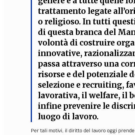
genere e a tutte quelle f
trattamento legate all’or
o religioso
.
In tutti quest
di questa branca del Ma
volontà di costruire orga
innovative, razionalizzan
passa attraverso una cor
risorse e del potenziale d
selezione e recruiting, f
lavorativa, il welfare, il
infine prevenire le discr
luogo di lavoro.
Per tali motivi, il diritto del lavoro oggi pre