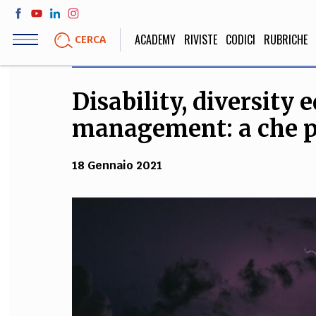
Salta
al
ACADEMY
RIVISTE
CODICI
RUBRICHE
CERCA
contenuto
principale
Disability, diversity 
LIFE STYLE
SOCIETÀ
management: a che p
Sport, Cucina, Viaggi,
Politica, Attua
Moda
Educazione, Lavor
18 Gennaio 2021
STORIA E FILO
Scienze stori
umanistiche, Re