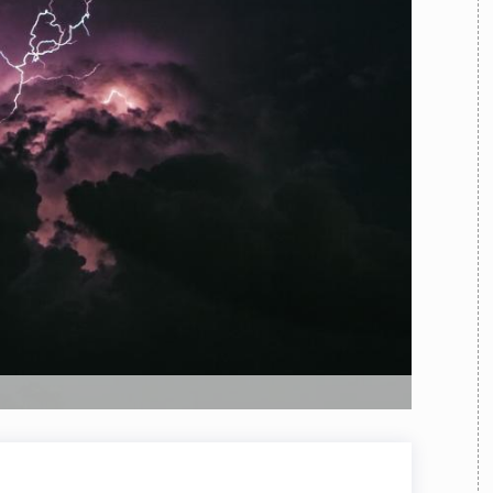
TEAM
AZIONE
COMITATO SCIENTIFICO
AUTORI
CURATORI
FOTOGRAFI
PARTNER
C
EXTRA
CODICI
RUBRICHE
LIBRI
PROCEEDINGS
PUBBLICITÀ
CONTATTI
SOCIAL MEDIA