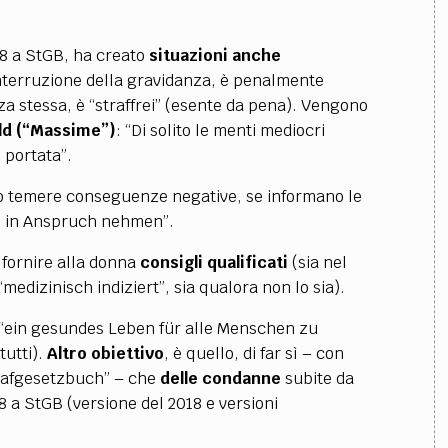
18 a StGB, ha creato
situazioni anche
interruzione della gravidanza, è penalmente
za stessa, è “straffrei” (esente da pena). Vengono
uld (“Massime”)
: “Di solito le menti mediocri
 portata”.
 temere conseguenze negative, se informano le
te in Anspruch nehmen”.
a fornire alla donna
consigli qualificati
(sia nel
edizinisch indiziert”, sia qualora non lo sia).
“ein gesundes Leben für alle Menschen zu
tutti).
Altro obiettivo
, è quello, di far sì – con
rafgesetzbuch” – che
delle condanne
subite da
8 a StGB (versione del 2018 e versioni