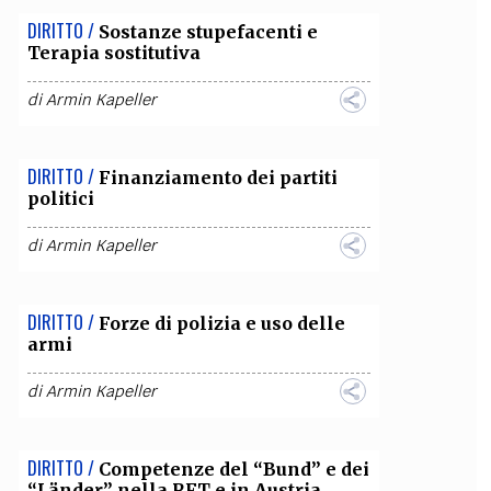
DIRITTO /
Sostanze stupefacenti e
OLLABORA CON NOI
Terapia sostitutiva
di
Armin Kapeller
DIRITTO /
Finanziamento dei partiti
politici
di
Armin Kapeller
DIRITTO /
Forze di polizia e uso delle
armi
di
Armin Kapeller
DIRITTO /
Competenze del “Bund” e dei
“Länder” nella RFT e in Austria