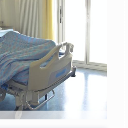
TEAM
AZIONE
COMITATO SCIENTIFICO
AUTORI
CURATORI
FOTOGRAFI
PARTNER
C
EXTRA
CODICI
RUBRICHE
LIBRI
PROCEEDINGS
PUBBLICITÀ
CONTATTI
SOCIAL MEDIA