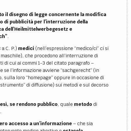
o il
disegno di legge concernente la modifica
o di
pubblicità per l’interruzione della
ca dell’Heilmittelwerbegesetz e
ch”
.
 a C. P.)
medici
(nell’espressione “medico/ci” ci si
he maschile), che procedono all’interruzione di
 di cui ai commi 1-3 del citato paragrafo –
 se l’informazione avviene “sachgerecht” (in
, sulla loro “homepage” oppure in occasione di
trumento” di diffusione) sui metodi e sul decorso
resì, se rendono pubblico
, quale
metodo
di
.
ibero accesso a un’informazione
– che sia
intervento medico abortivo e
ostacola