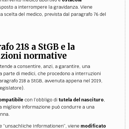
sposto a interrompere la gravidanza. Viene
ra scelta del medico, prevista dal paragrafo 76 del
afo 218 a StGB e la
sizioni normative
tende a consentire, anzi, a garantire, una
a parte di medici, che procedono a interruzioni
paragrafo 218 a StGB, avvenuta appena nel 2019,
legislatore).
compatibile
con l’obbligo di
tutela del nascituro
,
La migliore informazione può condurre a una
onna.
ite “unsachliche Informationen”, viene
modificato