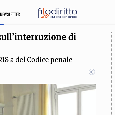
NEWSLETTER
sull’interruzione di
DIRITTO
lità,
o, Esteri
218 a del Codice penale
SOFIA
INNOVAZIONE
che,
Scienze informatiche,
Arte,
ligione
Architettura, Ingegneria