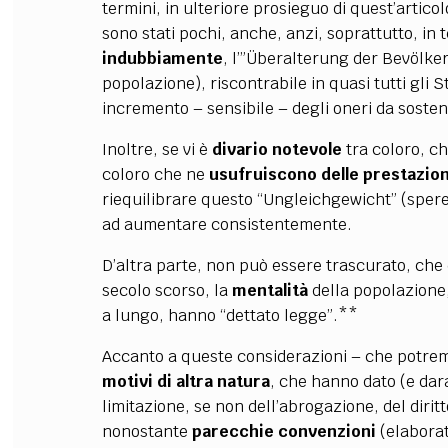
termini, in ulteriore prosieguo di quest’artico
sono stati pochi, anche, anzi, soprattutto, in 
indubbiamente
,
l’”Überalterung der Bevölker
popolazione), riscontrabile in quasi tutti gli 
incremento – sensibile – degli oneri da sostene
Inoltre, se vi è
divario notevole
tra coloro, ch
coloro che ne
usufruiscono delle prestazion
riequilibrare questo “Ungleichgewicht” (spere
ad aumentare consistentemente.
D’altra parte, non può essere trascurato, che
secolo scorso, la
mentalità
della popolazione,
a lungo, hanno “dettato legge”.**
Accanto a queste considerazioni – che potre
motivi di altra natura
, che hanno dato (e dar
limitazione, se non dell’abrogazione, del diritt
nonostante
parecchie convenzioni
(elabora