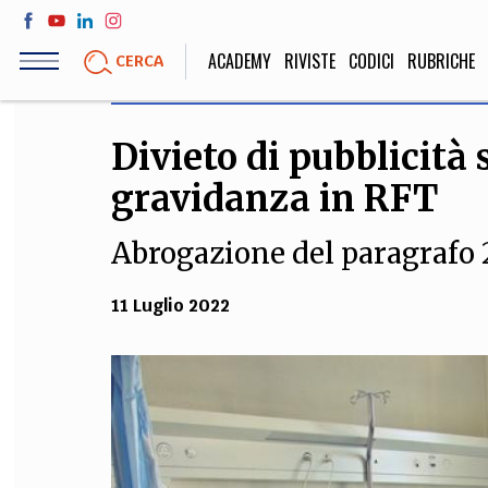
Salta
al
ACADEMY
RIVISTE
CODICI
RUBRICHE
CERCA
contenuto
principale
Divieto di pubblicità 
LIFE STYLE
SOCIETÀ
gravidanza in RFT
Sport, Cucina, Viaggi,
Politica, Attua
Moda
Educazione, Lavor
Abrogazione del paragrafo 
11 Luglio 2022
STORIA E FILO
Scienze stori
umanistiche, Re