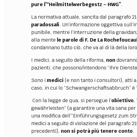
pure l’“Heilmittelwerbegestz – HWG”
.
La normativa attuale, sancita dal paragrafo 2
paradossali
. Un’informazione oggettiva sull’
punibile, mentre l’interruzione della gravidan
alla mente
le parole di F. De La Rochefouca
condannano tutto ciò, che va al di là della loro
I medici, a seguito della riforma,
non
dovranno
pazienti, che possono/intendono “ihre Diens
Sono i
medici
(e non tanto i consultori), atti 
caso, in cui lo “Schwangerschaftsabbruch” è “m
Con la legge de qua, si persegue l’
obiettivo
,
gewährleisten” (a garantire una vita sana per 
una modifica dell’”Einführungsgesetz zum St
medici a seguito di violazione del paragrafo 21
precedenti),
non si potrà più tenere conto
.