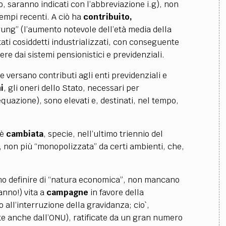
lo, saranno indicati con l’abbreviazione i.g), non
tempi recenti. A ciò ha
contribuito,
ung” (l’aumento notevole dell’età media della
Stati cosiddetti industrializzati, con conseguente
re dai sistemi pensionistici e previdenziali.
e versano contributi agli enti previdenziali e
i
, gli oneri dello Stato, necessari per
quazione), sono elevati e, destinati, nel tempo,
 è
cambiata
, specie, nell’ultimo triennio del
 non più “monopolizzata” da certi ambienti, che,
mo definire di “natura economica”, non mancano
anno!) vita a
campagne
in favore della
o all’interruzione della gravidanza; cio`,
te anche dall’ONU), ratificate da un gran numero