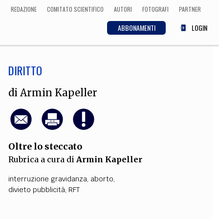
REDAZIONE
COMITATO SCIENTIFICO
AUTORI
FOTOGRAFI
PARTNER
ABBONAMENTI
LOGIN
DIRITTO
SCIENZA
ECONOMIA
Matematica, Fisica,
di
Armin Kapeller
Biologia, Cifrematica,
Medicina
Oltre lo steccato
CULTURA
Rubrica a cura di
Armin Kapeller
 Cinema, Musica,
Letteratura
interruzione gravidanza
,
aborto
,
divieto pubblicità
,
RFT