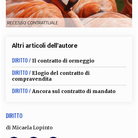
EXTRA
CODICI
RUBRICHE
LIBRI
PROCEEDINGS
PUBBLICITÀ
CONTATTI
RECESSO CONTRATTUALE
SOCIAL MEDIA
Altri articoli dell'autore
DIRITTO /
Il contratto di ormeggio
DIRITTO /
Elogio del contratto di
compravendita
DIRITTO /
Ancora sul contratto di mandato
DIRITTO
di
Micaela Lopinto