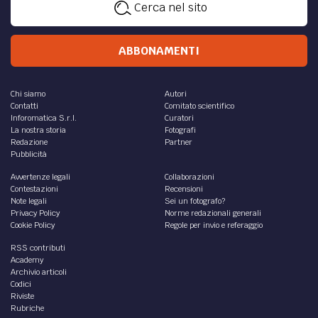
Cerca nel sito
ABBONAMENTI
Chi siamo
Autori
Contatti
Comitato scientifico
Inforomatica S.r.l.
Curatori
La nostra storia
Fotografi
Redazione
Partner
Pubblicità
Avvertenze legali
Collaborazioni
Contestazioni
Recensioni
Note legali
Sei un fotografo?
Privacy Policy
Norme redazionali generali
Cookie Policy
Regole per invio e referaggio
RSS contributi
Academy
Archivio articoli
Codici
Riviste
Rubriche