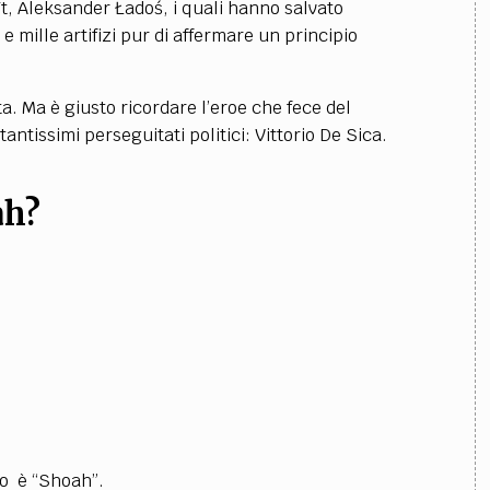
, Aleksander Ładoś, i quali hanno salvato
 mille artifizi pur di affermare un principio
ita. Ma è giusto ricordare l’eroe che fece del
antissimi perseguitati politici: Vittorio De Sica.
ah?
to è “Shoah”.