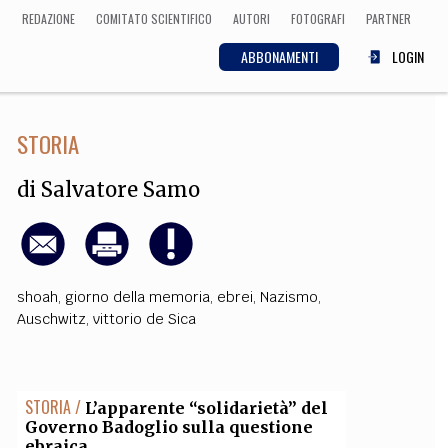
REDAZIONE
COMITATO SCIENTIFICO
AUTORI
FOTOGRAFI
PARTNER
ABBONAMENTI
LOGIN
STORIA
SCIENZA
ECONOMIA
Matematica, Fisica,
di
Salvatore Samo
Biologia, Cifrematica,
Medicina
shoah
,
giorno della memoria
,
ebrei
,
Nazismo
,
CULTURA
Auschwitz
,
vittorio de Sica
 Cinema, Musica,
Letteratura
STORIA /
L’apparente “solidarietà” del
Governo Badoglio sulla questione
ebraica