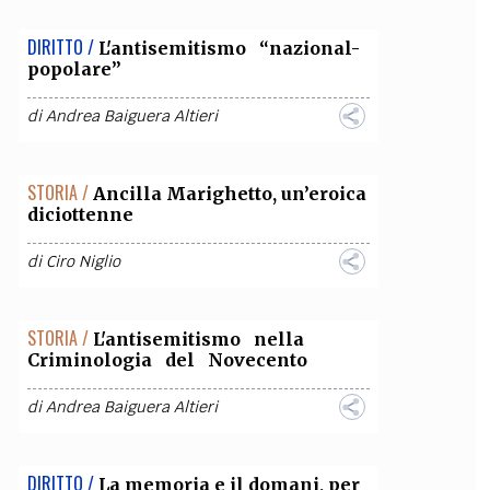
DIRITTO /
L'antisemitismo “nazional-
popolare”
di
Andrea Baiguera Altieri
STORIA /
Ancilla Marighetto, un’eroica
diciottenne
di
Ciro Niglio
STORIA /
L'antisemitismo nella
Criminologia del Novecento
di
Andrea Baiguera Altieri
DIRITTO /
La memoria e il domani, per