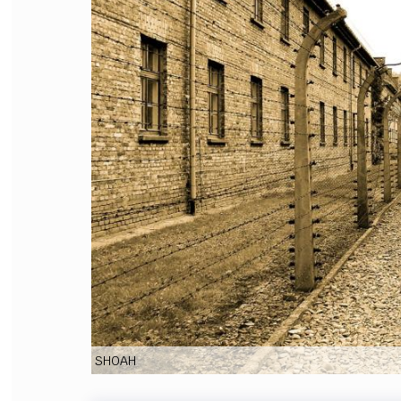
FILODIRITTO
RED
SHOAH