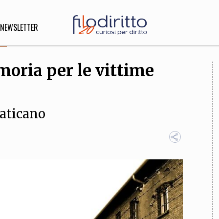
NEWSLETTER
moria per le vittime
DIRITTO
lità,
o, Esteri
Vaticano
SOFIA
INNOVAZIONE
che,
Scienze informatiche,
Arte,
ligione
Architettura, Ingegneria