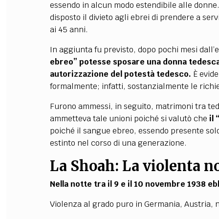
essendo in alcun modo estendibile alle donne.
disposto il divieto agli ebrei di prendere a ser
ai 45 anni.
In aggiunta fu previsto, dopo pochi mesi dall’en
ebreo” potesse sposare una donna tedesca 
autorizzazione del potestà tedesco.
È evide
formalmente; infatti, sostanzialmente le richi
Furono ammessi, in seguito, matrimoni tra tede
ammetteva tale unioni poiché si valutò che
il
poiché il sangue ebreo, essendo presente solo
estinto nel corso di una generazione.
La Shoah: La violenta not
Nella notte tra il 9 e il 10 novembre 1938 eb
Violenza al grado puro in Germania, Austria, n