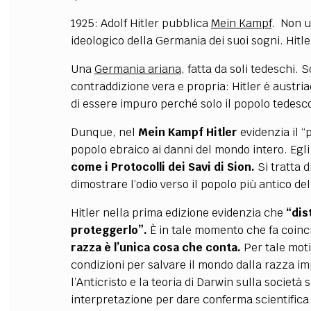
1925: Adolf Hitler pubblica
Mein Kampf
. Non u
ideologico della Germania dei suoi sogni. Hitl
Una
Germania ariana
, fatta da soli tedeschi. 
contraddizione vera e propria: Hitler è austri
di essere impuro perché solo il popolo tedesc
Dunque, nel
Mein Kampf Hitler
evidenzia il “
popolo ebraico ai danni del mondo intero. Egli 
come i Protocolli dei Savi di Sion.
Si tratta 
dimostrare l’odio verso il popolo più antico d
Hitler nella prima edizione evidenzia che
“dis
proteggerlo”.
È in tale momento che fa coinci
razza è l’unica cosa che conta.
Per tale moti
condizioni per salvare il mondo dalla razza im
l’Anticristo e la teoria di Darwin sulla società 
interpretazione per dare conferma scientifica e