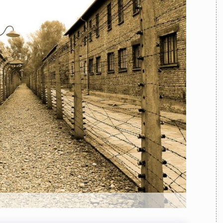
TEAM
AZIONE
COMITATO SCIENTIFICO
AUTORI
CURATORI
FOTOGRAFI
PARTNER
C
EXTRA
CODICI
RUBRICHE
LIBRI
PROCEEDINGS
PUBBLICITÀ
CONTATTI
SOCIAL MEDIA