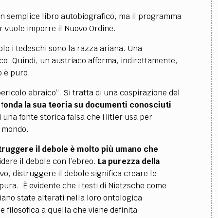
n semplice libro autobiografico, ma il programma
er vuole imporre il Nuovo Ordine.
Solo i tedeschi sono la razza ariana. Una
aco. Quindi, un austriaco afferma, indirettamente,
o è puro.
pericolo ebraico”. Si tratta di una cospirazione del
f
onda la sua teoria su documenti conosciuti
di una fonte storica falsa che Hitler usa per
el mondo.
truggere il debole è molto più umano che
dere il debole con l’ebreo.
La purezza della
vo, distruggere il debole significa creare le
pura. È evidente che i testi di Nietzsche come
siano state alterati nella loro ontologica
 filosofica a quella che viene definita