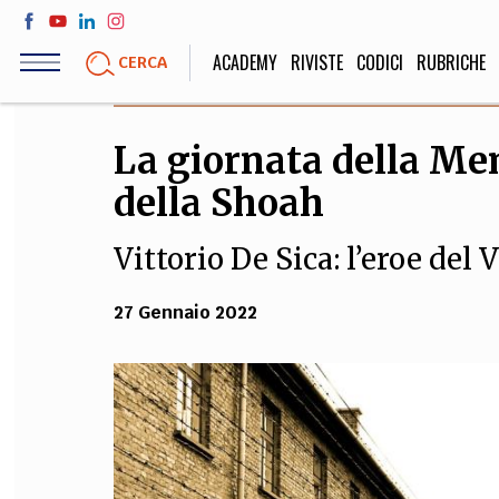
Salta
al
ACADEMY
RIVISTE
CODICI
RUBRICHE
CERCA
contenuto
principale
La giornata della Me
LIFE STYLE
SOCIETÀ
della Shoah
Sport, Cucina, Viaggi,
Politica, Attua
Moda
Educazione, Lavor
Vittorio De Sica: l’eroe del 
27 Gennaio 2022
STORIA E FILO
Scienze stori
umanistiche, Re