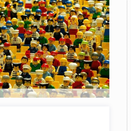
TEAM
AZIONE
COMITATO SCIENTIFICO
AUTORI
CURATORI
FOTOGRAFI
PARTNER
C
EXTRA
CODICI
RUBRICHE
LIBRI
PROCEEDINGS
PUBBLICITÀ
CONTATTI
SOCIAL MEDIA