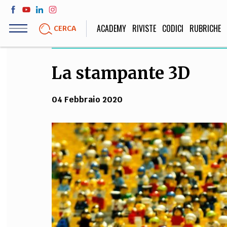
Salta
al
ACADEMY
RIVISTE
CODICI
RUBRICHE
CERCA
contenuto
principale
La stampante 3D
LIFE STYLE
SOCIETÀ
Sport, Cucina, Viaggi,
Politica, Attua
04 Febbraio 2020
Moda
Educazione, Lavor
STORIA E FILO
Scienze stori
umanistiche, Re