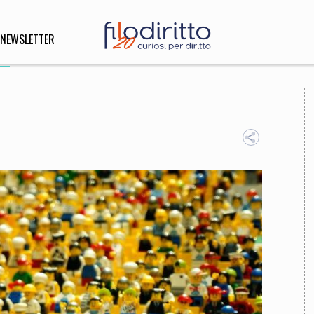
NEWSLETTER
DIRITTO
lità,
o, Esteri
SOFIA
INNOVAZIONE
che,
Scienze informatiche,
Arte,
ligione
Architettura, Ingegneria