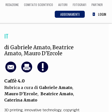
REDAZIONE
COMITATO SCIENTIFICO
AUTORI
FOTOGRAFI
PARTNER
ABBONAMENTI
LOGIN
IT
SCIENZA
ECONOMIA
Matematica, Fisica,
di
Gabriele Amato
,
Beatrice
Biologia, Cifrematica,
Amato
,
Mauro D'Ercole
Medicina
CULTURA
Caffè 4.0
 Cinema, Musica,
Rubrica a cura di
Gabriele Amato
,
Letteratura
Mauro D'Ercole
,
Beatrice Amato
,
Caterina Amato
3D printing
,
innovative technology
,
copyright