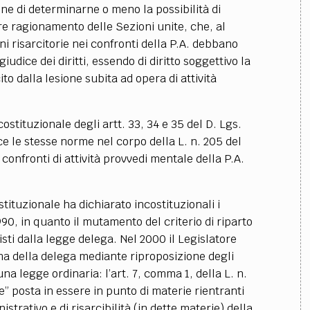
fine di determinarne o meno la possibilità di
ore ragionamento delle Sezioni unite, che, al
oni risarcitorie nei confronti della P.A. debbano
iudice dei diritti, essendo di diritto soggettivo la
to dalla lesione subita ad opera di attività
costituzionale degli artt. 33, 34 e 35 del D. Lgs.
ce le stesse norme nel corpo della L. n. 205 del
 confronti di attività provvedi mentale della P.A.
tituzionale ha dichiarato incostituzionali i
1990, in quanto il mutamento del criterio di riparto
isti dalla legge delega. Nel 2000 il Legislatore
a della delega mediante riproposizione degli
una legge ordinaria: l’art. 7, comma 1, della L. n.
” posta in essere in punto di materie rientranti
strativo e di risarcibilità (in dette materie) della