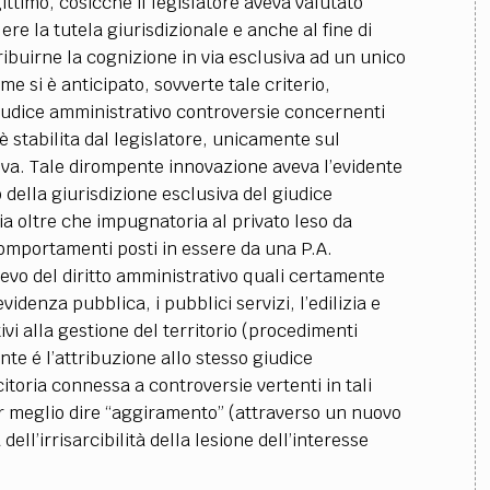
egittimo, cosicché il legislatore aveva valutato
lere la tutela giurisdizionale e anche al fine di
ttribuirne la cognizione in via esclusiva ad un unico
me si è anticipato, sovverte tale criterio,
giudice amministrativo controversie concernenti
 è stabilita dal legislatore, unicamente sul
iva. Tale dirompente innovazione aveva l’evidente
 della giurisdizione esclusiva del giudice
ia oltre che impugnatoria al privato leso da
omportamenti posti in essere da una P.A.
lievo del diritto amministrativo quali certamente
idenza pubblica, i pubblici servizi, l’edilizia e
tivi alla gestione del territorio (procedimenti
ante é l’attribuzione allo stesso giudice
itoria connessa a controversie vertenti in tali
meglio dire “aggiramento” (attraverso un nuovo
ell’irrisarcibilità della lesione dell’interesse