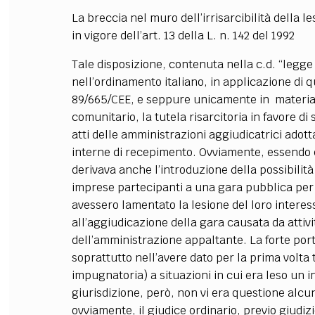
La breccia nel muro dell’irrisarcibilità della l
in vigore dell’art. 13 della L. n. 142 del 1992
Tale disposizione, contenuta nella c.d. “legge
nell’ordinamento italiano, in applicazione di q
89/665/CEE, e seppure unicamente in materia di 
comunitario, la tutela risarcitoria in favore di
atti delle amministrazioni aggiudicatrici adot
interne di recepimento. Ovviamente, essendo 
derivava anche l’introduzione della possibilità d
imprese partecipanti a una gara pubblica per 
avessero lamentato la lesione del loro interes
all’aggiudicazione della gara causata da atti
dell’amministrazione appaltante. La forte por
soprattutto nell’avere dato per la prima volta t
impugnatoria) a situazioni in cui era leso un i
giurisdizione, però, non vi era questione alcu
ovviamente, il giudice ordinario, previo giudizi