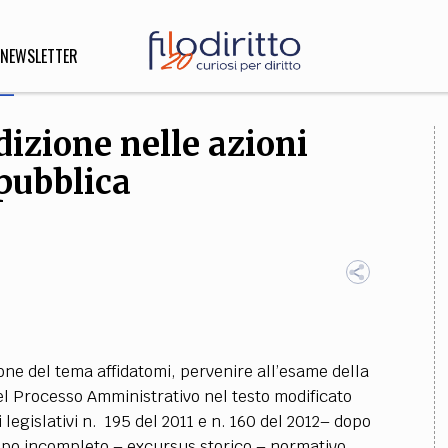
NEWSLETTER
dizione nelle azioni
DIRITTO
 pubblica
lità,
o, Esteri
SOFIA
INNOVAZIONE
che,
Scienze informatiche,
Arte,
ligione
Architettura, Ingegneria
zione del tema affidatomi, pervenire all’esame della
el Processo Amministrativo nel testo modificato
i legislativi n. 195 del 2011 e n. 160 del 2012– dopo
ppo incompleto – excursus storico – normativo