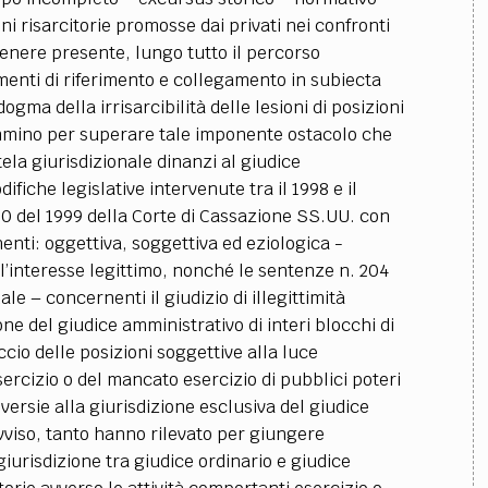
TEAM
oni risarcitorie promosse dai privati nei confronti
AZIONE
COMITATO SCIENTIFICO
AUTORI
CURATORI
FOTOGRAFI
PARTNER
C
enere presente, lungo tutto il percorso
menti di riferimento e collegamento in subiecta
EXTRA
ogma della irrisarcibilità delle lesioni di posizioni
cammino per superare tale imponente ostacolo che
CODICI
RUBRICHE
LIBRI
PROCEEDINGS
PUBBLICITÀ
CONTATTI
tela giurisdizionale dinanzi al giudice
ifiche legislative intervenute tra il 1998 e il
SOCIAL MEDIA
0 del 1999 della Corte di Cassazione SS.UU. con
nenti: oggettiva, soggettiva ed eziologica -
ll’interesse legittimo, nonché le sentenze n. 204
le – concernenti il giudizio di illegittimità
one del giudice amministrativo di interi blocchi di
eccio delle posizioni soggettive alla luce
esercizio o del mancato esercizio di pubblici poteri
oversie alla giurisdizione esclusiva del giudice
vviso, tanto hanno rilevato per giungere
 giurisdizione tra giudice ordinario e giudice