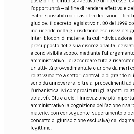
posizioni di diritto soggettivo e di interesse l
l’opportunità – al fine di rendere effettiva e ce
evitare possibili contrasti tra decisioni – di a
giudice. Il decreto legislativo n. 80 del 1998 co
includendo nella giurisdizione esclusiva del 
interi blocchi di materie, la cui individuazione
presupposto della sua discrezionalità legislat
e condivisibile scopo, mediante l’allargamento
amministrativo - di accordare tutela risarcitor
un’attività provvedimentale o anche da meri c
relativamente a settori centrali e di grande ri
sono da annoverare, oltre ai procedimenti ad ev
l’urbanistica ivi compresi tutti gli aspetti rela
ablativi). Oltre a ciò, l’innovazione più import
amministrativo la cognizione dell’azione risarc
materie, con conseguente superamento o per 
concetto di giurisdizione esclusiva) del dogma d
legittimo.