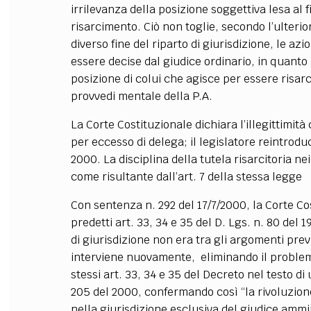
irrilevanza della posizione soggettiva lesa al 
risarcimento. Ciò non toglie, secondo l’ulteri
diverso fine del riparto di giurisdizione, le azi
essere decise dal giudice ordinario, in quanto g
posizione di colui che agisce per essere risarci
provvedi mentale della P.A.
La Corte Costituzionale dichiara l’illegittimità 
per eccesso di delega; il legislatore reintrodu
2000. La disciplina della tutela risarcitoria nei
come risultante dall’art. 7 della stessa legge
Con sentenza n. 292 del 17/7/2000, la Corte Cos
predetti art. 33, 34 e 35 del D. Lgs. n. 80 del 
di giurisdizione non era tra gli argomenti prev
interviene nuovamente, eliminando il problem
stessi art. 33, 34 e 35 del Decreto nel testo di 
205 del 2000, confermando così “la rivoluzione
nella giurisdizione esclusiva del giudice ammini