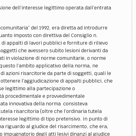
esione dell’interesse legittimo operata dall’entrata
 comunitaria” del 1992, era diretta ad introdurre
uanto imposto con direttiva del Consiglio n.
appalti di lavori pubblici e forniture di rilievo
 soggetti che avessero subito lesioni derivanti da
tati in violazione di norme comunitarie, o norme
questo l’ambito applicativo della norma, ne
i azioni risarcitorie da parte di soggetti, quali le
ottenere l’aggiudicazione di appalti pubblici, che
se legittimo alla partecipazione o
vità procedimentale e provvedimentale
tata innovativa della norma consisteva
utela risarcitoria (oltre che l’ordinaria tutela
nteresse legittimo di tipo pretensivo. In punto di
na riguardo al giudice del risarcimento, che era,
o impugnatorio degli atti lesivi dinanzi al giudice