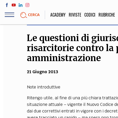
Salta
al
ACADEMY
RIVISTE
CODICI
RUBRICHE
CERCA
contenuto
principale
Le questioni di giuris
LIFE STYLE
SOCIETÀ
risarcitorie contro la
Sport, Cucina, Viaggi,
Politica, Attua
Moda
Educazione, Lavor
amministrazione
21 Giugno 2013
STORIA E FILO
Note introduttive
Scienze stori
umanistiche, Re
Ritengo utile, al fine di una più chiara tratta
situazione attuale – vigente il Nuovo Codice d
dai due correttivi entrati in vigore con i decret
avere tracciato un rapido – ma spero non tro