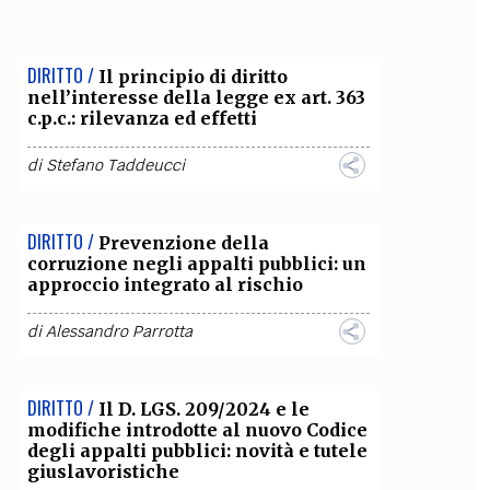
OLLABORA CON NOI
DIRITTO /
Il principio di diritto
nell’interesse della legge ex art. 363
c.p.c.: rilevanza ed effetti
di
Stefano Taddeucci
DIRITTO /
Prevenzione della
corruzione negli appalti pubblici: un
approccio integrato al rischio
di
Alessandro Parrotta
DIRITTO /
Il D. LGS. 209/2024 e le
modifiche introdotte al nuovo Codice
degli appalti pubblici: novità e tutele
giuslavoristiche