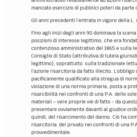
amministrativo relativamente ad azioni risarcit
mancato esercizio di pubblici poteri da parte d
Gli anni precedenti l’entrata in vigore della L. 
Fino agli inizi degli anni 90 dominava la scena i
posizioni di interesse legittimo, che era fonda
contenzioso amministrativo del 1865 e sulla leg
Consiglio di Stato (attributiva di tutela giurisd
legittimo), soprattutto sulla tradizionale lettu
l’azione risarcitoria da fatto illecito. L’obblig
pacificamente qualificato alla stregua di norm
violazione di una norma primaria, posta a prote
risarcibilità nei confronti di una P.A. delle sol
materiali – vere proprie vie di fatto - da quest
presentare ovviamente davanti al giudice ordin
quindi, del risarcimento del danno. Ciò ha com
risarcitoria del privato nei confronti di una P.
provvedimentale.