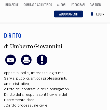
REDAZIONE
COMITATO SCIENTIFICO
AUTORI
FOTOGRAFI
PARTNER
ABBONAMENTI
LOGIN
DIRITTO
SCIENZA
ECONOMIA
Matematica, Fisica,
di
Umberto Giovannini
Biologia, Cifrematica,
Medicina
appalti pubblici
,
Interesse legittimo
,
CULTURA
Servizi pubblici
,
articoli professionisti
,
amministrativo
,
 Cinema, Musica,
Letteratura
diritto dei contratti e delle obbligazioni
,
Diritto della responsabilità civile e del
risarcimento danni
,
Diritto processuale civile