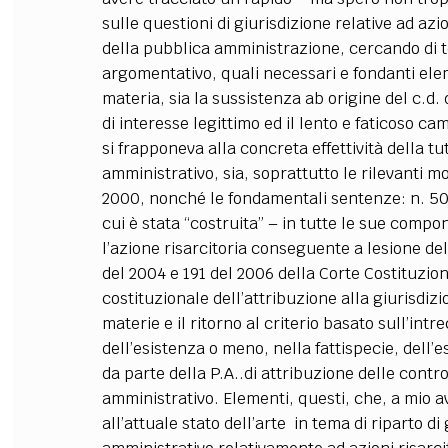
sulle questioni di giurisdizione relative ad azi
FILODIRITTO
RED
della pubblica amministrazione, cercando di t
argomentativo, quali necessari e fondanti ele
materia, sia la sussistenza ab origine del c.d. d
di interesse legittimo ed il lento e faticoso 
si frapponeva alla concreta effettività della tu
amministrativo, sia, soprattutto le rilevanti mod
2000, nonché le fondamentali sentenze: n. 50
cui è stata “costruita” – in tutte le sue compo
l’azione risarcitoria conseguente a lesione de
del 2004 e 191 del 2006 della Corte Costituziona
costituzionale dell’attribuzione alla giurisdizi
materie e il ritorno al criterio basato sull’intr
dell’esistenza o meno, nella fattispecie, dell’
da parte della P.A..di attribuzione delle contr
amministrativo. Elementi, questi, che, a mio a
all’attuale stato dell’arte in tema di riparto di