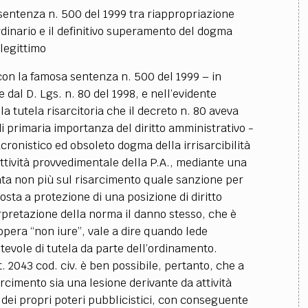
a sentenza n. 500 del 1999 tra riappropriazione
ordinario e il definitivo superamento del dogma
 legittimo
con la famosa sentenza n. 500 del 1999 – in
 dal D. Lgs. n. 80 del 1998, e nell’evidente
la tutela risarcitoria che il decreto n. 80 aveva
 di primaria importanza del diritto amministrativo -
cronistico ed obsoleto dogma della irrisarcibilità
 attività provvedimentale della P.A., mediante una
niata non più sul risarcimento quale sanzione per
sta a protezione di una posizione di diritto
rpretazione della norma il danno stesso, che è
 opera “non iure”, vale a dire quando lede
tevole di tutela da parte dell’ordinamento.
t. 2043 cod. civ. è ben possibile, pertanto, che a
rcimento sia una lesione derivante da attività
dei propri poteri pubblicistici, con conseguente