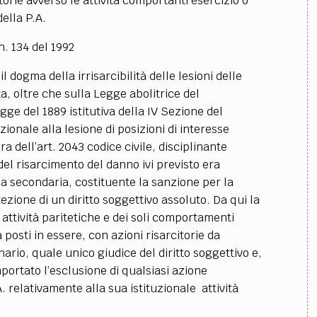
orie avverso le attività comportanti esercizio o
ella P.A.
n. 134 del 1992
l dogma della irrisarcibilità delle lesioni delle
ta, oltre che sulla Legge abolitrice del
ge del 1889 istitutiva della IV Sezione del
izionale alla lesione di posizioni di interesse
ra dell’art. 2043 codice civile, disciplinante
o del risarcimento del danno ivi previsto era
a secondaria, costituente la sanzione per la
zione di un diritto soggettivo assoluto. Da qui la
e attività paritetiche e dei soli comportamenti
a posti in essere, con azioni risarcitorie da
ario, quale unico giudice del diritto soggettivo e,
portato l’esclusione di qualsiasi azione
A. relativamente alla sua istituzionale attività