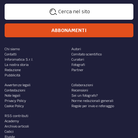
Cerca nel sito
ABBONAMENTI
Chi siamo
Autori
Contatti
Comitato scientifico
Inforomatica S.r.l.
Curatori
La nostra storia
Fotografi
Redazione
Partner
Pubblicità
Avvertenze legali
Collaborazioni
Contestazioni
Recensioni
Note legali
Sei un fotografo?
Privacy Policy
Norme redazionali generali
Cookie Policy
Regole per invio e referaggio
RSS contributi
Academy
Archivio articoli
Codici
Riviste