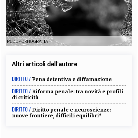
EXTRA
CODICI
RUBRICHE
LIBRI
PROCEEDINGS
PUBBLICITÀ
CONTATTI
SOCIAL MEDIA
PEDOPORNOGRAFIA
Altri articoli dell'autore
DIRITTO /
Pena detentiva e diffamazione
DIRITTO /
Riforma penale: tra novità e profili
di criticità
DIRITTO /
Diritto penale e neuroscienze:
nuove frontiere, difficili equilibri*