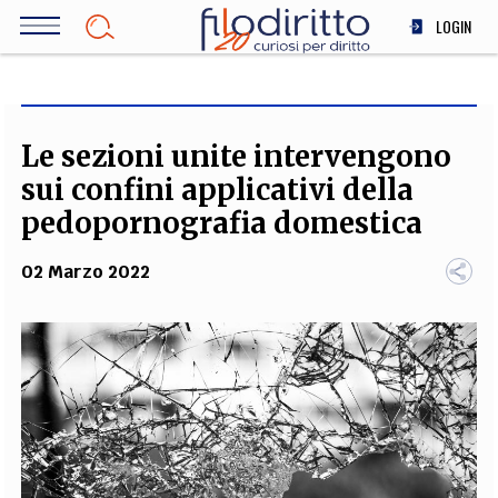
Salta
LOGIN
al
contenuto
DIRITTO
principale
ECONOMIA
SOCIETÀ
Le sezioni unite intervengono
MEDICINA
sui confini applicativi della
SCIENZA
pedopornografia domestica
STORIA E FILOSOFIA
02 Marzo 2022
INNOVAZIONE
ALTRO
TEAM
FILODIRITTO
REDAZIONE
COMITATO SCIENTIFICO
AUTORI
CURATORI
FOTOGRAFI
PARTNER
COLLABORA CON NOI