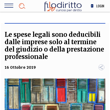
Salta
LOGIN
al
contenuto
DIRITTO
principale
ECONOMIA
SOCIETÀ
Le spese legali sono deducibili
MEDICINA
dalle imprese solo al termine
SCIENZA
del giudizio o della prestazione
STORIA E FILOSOFIA
professionale
INNOVAZIONE
16 Ottobre 2019
ALTRO
TEAM
FILODIRITTO
REDAZIONE
COMITATO SCIENTIFICO
AUTORI
CURATORI
FOTOGRAFI
PARTNER
COLLABORA CON NOI