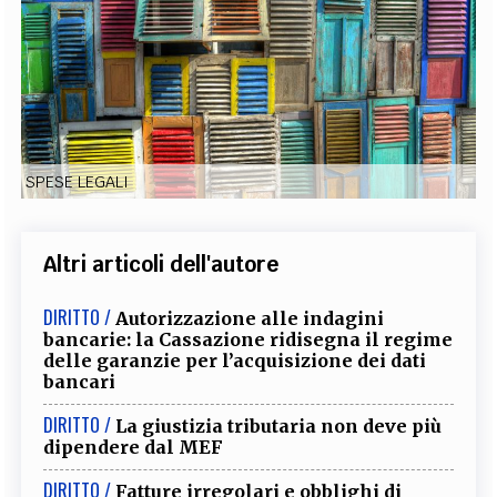
EXTRA
CODICI
RUBRICHE
LIBRI
PROCEEDINGS
PUBBLICITÀ
CONTATTI
SOCIAL MEDIA
SPESE LEGALI
Altri articoli dell'autore
DIRITTO /
Autorizzazione alle indagini
bancarie: la Cassazione ridisegna il regime
delle garanzie per l’acquisizione dei dati
bancari
DIRITTO /
La giustizia tributaria non deve più
dipendere dal MEF
DIRITTO /
Fatture irregolari e obblighi di