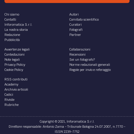
Chi siamo
Autori
Contatti
Comitato scientifico
Inforomatica S.r.l.
Curatori
La nostra storia
Fotografi
Redazione
Partner
Pubblicità
Avvertenze legali
Collaborazioni
Contestazioni
Recensioni
Note legali
Sei un fotografo?
Privacy Policy
Norme redazionali generali
Cookie Policy
Regole per invio e referaggio
RSS contributi
Academy
Archivio articoli
Codici
Riviste
Rubriche
Copyright © 2021, Inforomatica S.r.l.
Direttore responsabile: Antonio Zama - Tribunale Bologna 24.07.2007, n.7770 -
ISSN 2239-7752