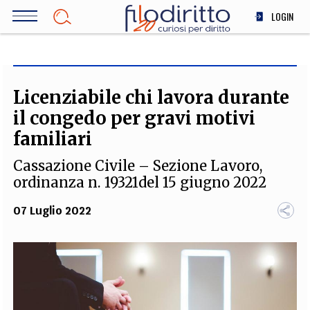
Salta
LOGIN
al
contenuto
DIRITTO
principale
ECONOMIA
SOCIETÀ
Licenziabile chi lavora durante
MEDICINA
il congedo per gravi motivi
SCIENZA
familiari
STORIA E FILOSOFIA
Cassazione Civile – Sezione Lavoro,
INNOVAZIONE
ordinanza n. 19321del 15 giugno 2022
ALTRO
07 Luglio 2022
TEAM
FILODIRITTO
REDAZIONE
COMITATO SCIENTIFICO
AUTORI
CURATORI
FOTOGRAFI
PARTNER
COLLABORA CON NOI