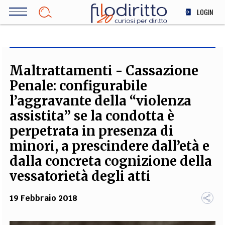
Salta
LOGIN
al
contenuto
DIRITTO
principale
ECONOMIA
SOCIETÀ
Maltrattamenti - Cassazione
MEDICINA
Penale: configurabile
SCIENZA
l’aggravante della “violenza
STORIA E FILOSOFIA
assistita” se la condotta è
INNOVAZIONE
perpetrata in presenza di
ALTRO
minori, a prescindere dall’età e
dalla concreta cognizione della
vessatorietà degli atti
TEAM
FILODIRITTO
REDAZIONE
COMITATO SCIENTIFICO
AUTORI
CURATORI
19 Febbraio 2018
FOTOGRAFI
PARTNER
COLLABORA CON NOI