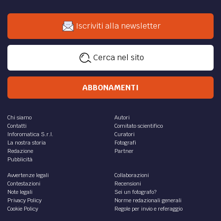
Iscriviti alla newsletter
Cerca nel sito
ABBONAMENTI
Chi siamo
Autori
Contatti
Comitato scientifico
Inforomatica S.r.l.
Curatori
La nostra storia
Fotografi
Redazione
Partner
Pubblicità
Avvertenze legali
Collaborazioni
Contestazioni
Recensioni
Note legali
Sei un fotografo?
Privacy Policy
Norme redazionali generali
Cookie Policy
Regole per invio e referaggio