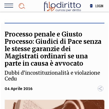
Salta
LOGIN
al
contenuto
DIRITTO
principale
ECONOMIA
SOCIETÀ
Processo penale e Giusto
MEDICINA
Processo: Giudici di Pace senza
SCIENZA
le stesse garanzie dei
STORIA E FILOSOFIA
Magistrati ordinari se una
INNOVAZIONE
parte in causa è avvocato
ALTRO
Dubbi d’incostituzionalità e violazione
Cedu
TEAM
04 Aprile 2016
FILODIRITTO
REDAZIONE
COMITATO SCIENTIFICO
AUTORI
CURATORI
FOTOGRAFI
PARTNER
COLLABORA CON NOI