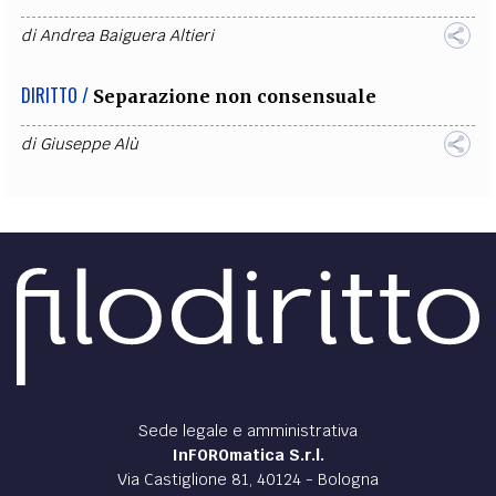
di
Andrea Baiguera Altieri
DIRITTO /
Separazione non consensuale
di
Giuseppe Alù
Sede legale e amministrativa
InFOROmatica S.r.l.
Via Castiglione 81, 40124 - Bologna