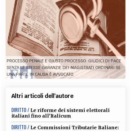
EXTRA
CODICI
RUBRICHE
LIBRI
PROCEEDINGS
PUBBLICITÀ
CONTATTI
SOCIAL MEDIA
PROCESSO PENALE E GIUSTO PROCESSO: GIUDICI DI PACE
SENZA LE STESSE GARANZIE DEI MAGISTRATI ORDINARI SE
UNA PARTE IN CAUSA È AVVOCATO
Altri articoli dell'autore
DIRITTO /
Le riforme dei sistemi elettorali
italiani fino all’Italicum
DIRITTO /
Le Commissioni Tributarie Italiane: