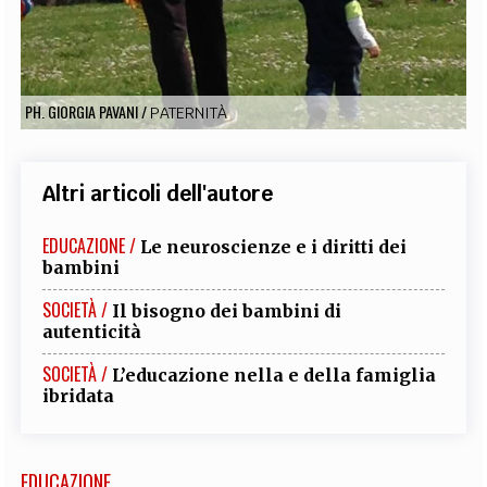
EXTRA
CODICI
RUBRICHE
LIBRI
PROCEEDINGS
PUBBLICITÀ
CONTATTI
PH. GIORGIA PAVANI
/
PATERNITÀ
SOCIAL MEDIA
Altri articoli dell'autore
EDUCAZIONE /
Le neuroscienze e i diritti dei
bambini
SOCIETÀ /
Il bisogno dei bambini di
autenticità
SOCIETÀ /
L’educazione nella e della famiglia
ibridata
EDUCAZIONE