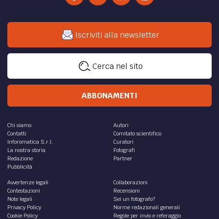
Iscriviti alla newsletter
Cerca nel sito
ABBONAMENTI
Chi siamo
Autori
Contatti
Comitato scientifico
Inforomatica S.r.l.
Curatori
La nostra storia
Fotografi
Redazione
Partner
Pubblicità
Avvertenze legali
Collaborazioni
Contestazioni
Recensioni
Note legali
Sei un fotografo?
Privacy Policy
Norme redazionali generali
Cookie Policy
Regole per invio e referaggio