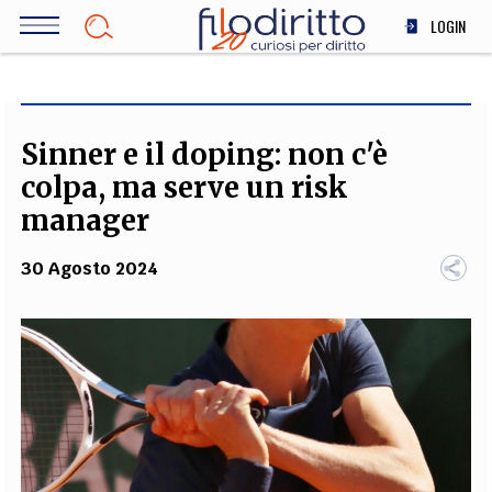
Salta
LOGIN
al
contenuto
DIRITTO
principale
ECONOMIA
SOCIETÀ
Sinner e il doping: non c'è
MEDICINA
colpa, ma serve un risk
SCIENZA
manager
STORIA E FILOSOFIA
30 Agosto 2024
INNOVAZIONE
ALTRO
TEAM
FILODIRITTO
REDAZIONE
COMITATO SCIENTIFICO
AUTORI
CURATORI
FOTOGRAFI
PARTNER
COLLABORA CON NOI