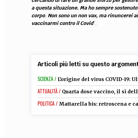
cercando di fare un grande sforzo per gestire
a questa situazione. Ma ho sempre sostenuto l
corpo
.
Non sono un non vax, ma rinuncerei ai 
vaccinarmi contro il Covid
”.
Articoli più letti su questo argomen
SCIENZA /
L'origine del virus COVID-19: U
ATTUALITÀ /
Quarta dose vaccino, il sì dell
POLITICA /
Mattarella bis: retroscena e c