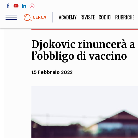
Salta
al
ACADEMY
RIVISTE
CODICI
RUBRICHE
CERCA
contenuto
principale
Djokovic rinuncerà a t
LIFE STYLE
SOCIETÀ
l’obbligo di vaccino
Sport, Cucina, Viaggi,
Politica, Attua
Moda
Educazione, Lavor
15 Febbraio 2022
STORIA E FILO
Scienze stori
umanistiche, Re