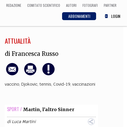
REDAZIONE
COMITATO SCIENTIFICO
AUTORI
FOTOGRAFI
PARTNER
ABBONAMENTI
LOGIN
ATTUALITÀ
SCIENZA
ECONOMIA
Matematica, Fisica,
di
Francesca Russo
Biologia, Cifrematica,
Medicina
vaccino
,
Djokovic
,
tennis
,
Covid-19
,
vaccinazioni
CULTURA
 Cinema, Musica,
Letteratura
SPORT /
Martin, l’altro Sinner
di
Luca Martini